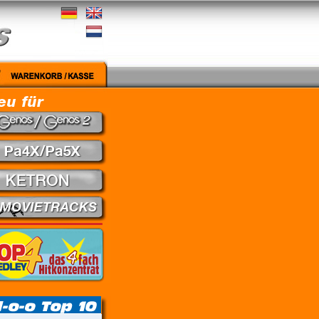
gut - Nena // Every Little Thing She Does Is Magic - The Police // Learning To Fly - Pink F