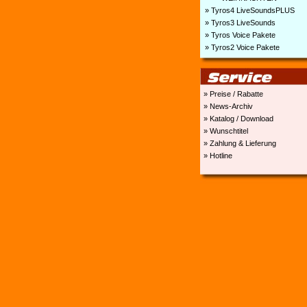
» Tyros4 LiveSoundsPLUS
» Tyros3 LiveSounds
» Tyros Voice Pakete
» Tyros2 Voice Pakete
» Preise / Rabatte
» News-Archiv
» Katalog / Download
» Wunschtitel
» Zahlung & Lieferung
» Hotline