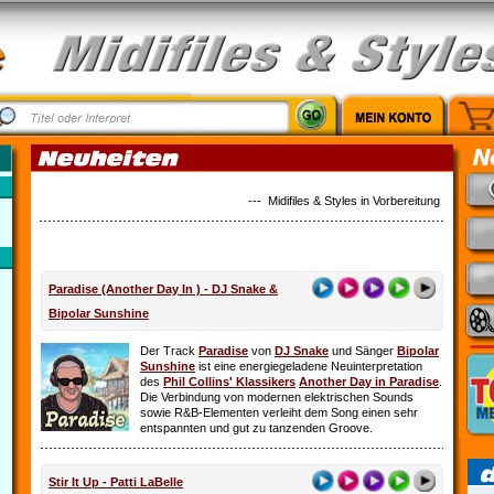
--- Midifiles & Styles in Vorbereitung: Alles ist 
Paradise (Another Day In ) - DJ Snake &
Bipolar Sunshine
Der Track
Paradise
von
DJ Snake
und Sänger
Bipolar
Sunshine
ist eine energiegeladene Neuinterpretation
des
Phil Collins' Klassikers
Another Day in Paradise
.
Die Verbindung von modernen elektrischen Sounds
sowie R&B-Elementen verleiht dem Song einen sehr
entspannten und gut zu tanzenden Groove.
Stir It Up - Patti LaBelle