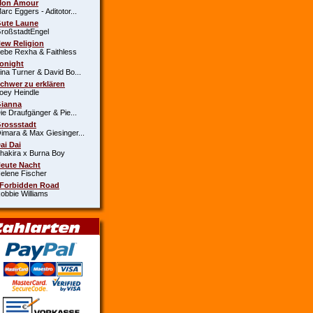
Mon Amour
c Eggers - Aditotor...
Gute Laune
oßstadtEngel
New Religion
e Rexha & Faithless
Tonight
a Turner & David Bo...
Schwer zu erklären
y Heindle
Gianna
 Draufgänger & Pie...
Grossstadt
ara & Max Giesinger...
Dai Dai
kira x Burna Boy
Heute Nacht
ene Fischer
 Forbidden Road
bie Williams