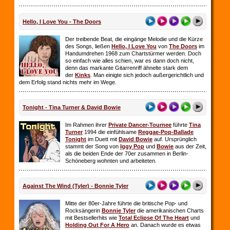
Hello, I Love You - The Doors
Der treibende Beat, die eingänge Melodie und die Kürze
des Songs, ließen
Hello, I Love You
von
The Doors
im
Handumdrehen 1968 zum Chartstürmer werden. Doch
so einfach wie alles schien, war es dann doch nicht,
denn das markante Gitarrenriff ähnelte stark dem
der
Kinks
. Man einigte sich jedoch außergerichtlich und
dem Erfolg stand nichts mehr im Wege.
Tonight - Tina Turner & David Bowie
Im Rahmen ihrer
Private Dancer-Tournee
führte
Tina
Turner
1994 die einfühlsame
Reggae-Pop-Ballade
Tonight
im Duett mit
David Bowie
auf. Ursprünglich
stammt der Song von
Iggy Pop
und
Bowie
aus der Zeit,
als die beiden Ende der 70er zusammen in Berlin-
Schöneberg wohnten und arbeiteten.
Against The Wind (Tyler) - Bonnie Tyler
Mitte der 80er-Jahre führte die britische Pop- und
Rocksängerin
Bonnie Tyler
die amerikanischen Charts
mit Bestsellerhits wie
Total Eclipse Of The Heart
und
Holding Out For A Hero
an. Danach wurde es etwas