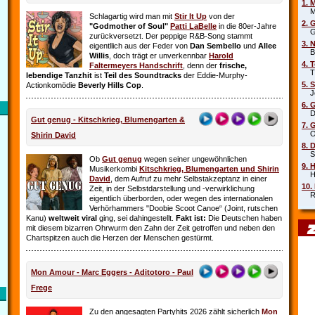
1. 
Mar
Schlagartig wird man mit
Stir It Up
von der
2. 
"Godmother of Soul"
Patti LaBelle
in die 80er-Jahre
Gr
zurückversetzt. Der peppige R&B-Song stammt
3. 
eigentllich aus der Feder von
Dan Sembello
und
Allee
Beb
Willis
, doch trägt er unverkennbar
Harold
4. 
Faltermeyers Handschrift
, denn der
frische,
Tin
lebendige Tanzhit
ist
Teil des Soundtracks
der Eddie-Murphy-
5. 
Actionkomödie
Beverly Hills Cop
.
Joe
6. 
Die
Gut genug - Kitschkrieg, Blumengarten &
7. 
Oim
Shirin David
8. 
Sha
Ob
Gut genug
wegen seiner ungewöhnlichen
9. 
Musikerkombi
Kitschkrieg, Blumengarten und Shirin
Hel
David
, dem Aufruf zu mehr Selbstakzeptanz in einer
10.
Zeit, in der Selbstdarstellung und ‑verwirklichung
Rob
eigentlich überborden, oder wegen des internationalen
Verhörhammers "Doobie Scoot Canoe“ (Joint, rutschen
Kanu)
weltweit viral
ging, sei dahingestellt.
Fakt ist:
Die Deutschen haben
mit diesem bizarren Ohrwurm den Zahn der Zeit getroffen und neben den
Chartspitzen auch die Herzen der Menschen gestürmt.
Mon Amour - Marc Eggers - Aditotoro - Paul
Frege
Zu den angesagten Partyhits 2026 zählt sicherlich
Mon