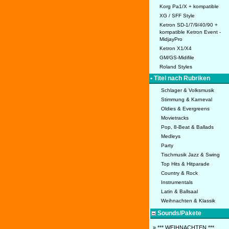
Korg Pa1/X + kompatible
XG / SFF Style
Ketron SD-1/7/9/40/90 +
kompatible Ketron Event -
MidjayPro
Ketron X1/X4
GM/GS-Midifile
Roland Styles
• Titel nach Rubriken
Schlager & Volksmusik
Stimmung & Karneval
Oldies & Evergreens
Movietracks
Pop, 8-Beat & Ballads
Medleys
Party
Tischmusik Jazz & Swing
Top Hits & Hitparade
Country & Rock
Instrumentals
Latin & Ballsaal
Weihnachten & Klassik
Sounds/Pakete
» *** WEIHNACHTEN ***