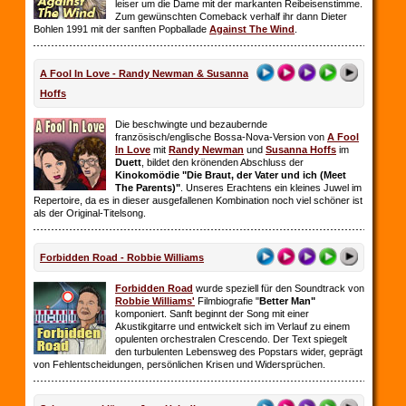
leiser um die Dame mit der markanten Reibeisenstimme.
Zum gewünschten Comeback verhalf ihr dann Dieter
Bohlen 1991 mit der sanften Popballade
Against The Wind
.
A Fool In Love - Randy Newman & Susanna
Hoffs
Die beschwingte und bezaubernde
französisch/englische Bossa-Nova-Version von
A Fool
In Love
mit
Randy Newman
und
Susanna Hoffs
im
Duett
, bildet den krönenden Abschluss der
Kinokomödie "Die Braut, der Vater und ich (Meet
The Parents)"
. Unseres Erachtens ein kleines Juwel im
Repertoire, da es in dieser ausgefallenen Kombination noch viel schöner ist
als der Original-Titelsong.
Forbidden Road - Robbie Williams
Forbidden Road
wurde speziell für den Soundtrack von
Robbie Williams'
Filmbiografie "
Better Man"
komponiert. Sanft beginnt der Song mit einer
Akustikgitarre und entwickelt sich im Verlauf zu einem
opulenten orchestralen Crescendo. Der Text spiegelt
den turbulenten Lebensweg des Popstars wider, geprägt
von Fehlentscheidungen, persönlichen Krisen und Widersprüchen.