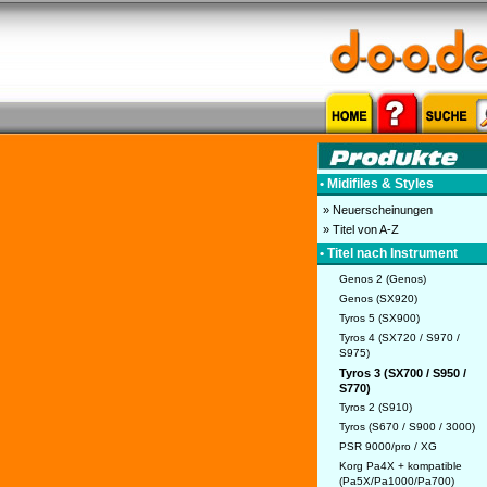
• Midifiles & Styles
» Neuerscheinungen
» Titel von A-Z
• Titel nach Instrument
Genos 2 (Genos)
Genos (SX920)
Tyros 5 (SX900)
Tyros 4 (SX720 / S970 /
S975)
Tyros 3 (SX700 / S950 /
S770)
Tyros 2 (S910)
Tyros (S670 / S900 / 3000)
PSR 9000/pro / XG
Korg Pa4X + kompatible
(Pa5X/Pa1000/Pa700)