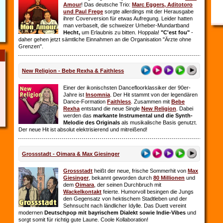
Amour
! Das deutsche Trio:
Marc Eggers, Aditotoro
und Paul Frege
sorgte allerdings mit der Herausgabe
ihrer Coverversion für etwas Aufregung. Leider hatten
man verbaselt, die schweizer Urheber-Mundartband
Hecht,
um Erlaubnis zu bitten. Hoppala!
"C'est fou"
-
daher gehen jetzt sämtliche Einnahmen an die Organisation "Ärzte ohne
Grenzen".
New Religion - Bebe Rexha & Faithless
Einer der ikonischsten Dancefloorklassiker der 90er-
Jahre ist
Insomnia
. Der Hit stammt von der legendären
Dance-Formation
Faithless
. Zusammen mit
Bebe
Rexha
entstand die neue Single
New Religion
. Dabei
werden das
markante Instrumental und die Synth-
Melodie des Originals
als musikalische Basis genutzt.
Der neue Hit ist absolut elektrisierend und mitreißend!
Grossstadt - Oimara & Max Giesinger
Grossstadt
heißt der neue, frische Sommerhit von
Max
Giesinger
, bekannt geworden durch
80 Millionen
und
dem
Oimara
, der seinen Durchbruch
mit
Wackelkontakt
feierte. Humorvoll besingen die Jungs
den Gegensatz von hektischem Stadtleben und der
Sehnsucht nach ländlicher Idylle. Das Duett vereint
modernen
Deutschpop mit bayrischem Dialekt sowie Indie-Vibes
und
sorgt somit für richtig gute Laune. Coole Kollaboration!