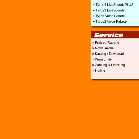
» Tyros4 LiveSoundsPLUS
» Tyros3 LiveSounds
» Tyros Voice Pakete
» Tyros2 Voice Pakete
» Preise / Rabatte
» News-Archiv
» Katalog / Download
» Wunschtitel
» Zahlung & Lieferung
» Hotline