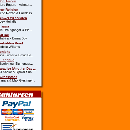
Mon Amour
c Eggers - Aditotor...
New Religion
e Rexha & Faithless
Schwer zu erklären
y Heindle
Gianna
 Draufgänger & Pie...
Dai Dai
kira x Burna Boy
Forbidden Road
bie Williams
Tonight
a Turner & David Bo...
Gut genug
schkrieg, Blumengar...
Paradise (Another Day ...
Snake & Bipolar Sun...
 Grossstadt
ara & Max Giesinger...