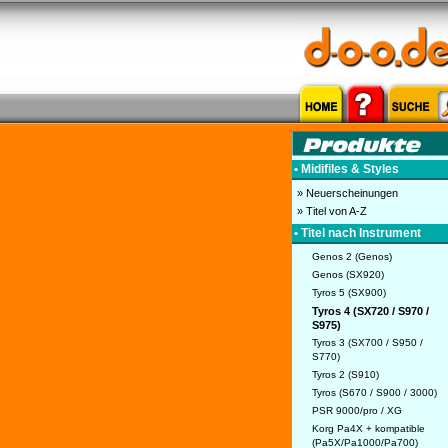
• Midifiles & Styles
» Neuerscheinungen
» Titel von A-Z
• Titel nach Instrument
Genos 2 (Genos)
Genos (SX920)
Tyros 5 (SX900)
Tyros 4 (SX720 / S970 /
S975)
Tyros 3 (SX700 / S950 /
S770)
Tyros 2 (S910)
Tyros (S670 / S900 / 3000)
PSR 9000/pro / XG
Korg Pa4X + kompatible
(Pa5X/Pa1000/Pa700)