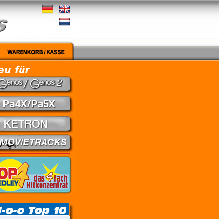
edley - Theuns Jordaan & Juanita du Plessis // Kein Gefühl - Marius Müller-Westerhagen // 