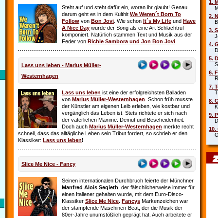
1. 
Steht auf und steht dafür ein, woran ihr glaubt! Genau
Mar
darum geht es in dem Kulthit
We Weren´t Born To
2. 
Follow
von
Bon Jovi
. Wie schon
It´s My Life
und
Have
Beb
A Nice Day
wurde der Song als eine Art Schlachtruf
3. 
komponiert. Natürlich stammen Text und Musik aus der
Joe
Feder von
Richie Sambora und Jon Bon Jovi
.
4. 
Die
5. 
Sha
Lass uns leben - Marius Müller-
6. 
Westernhagen
Rob
7. 
Lass uns leben
ist eine der erfolgreichsten Balladen
Tin
von
Marius Müller-Westernhagen
. Schon früh musste
8. 
der Künstler am eigenen Leib erleben, wie kostbar und
Kit
vergänglich das Leben ist. Stets richtete er sich nach
9. 
der väterlichen Maxime: Demut und Bescheidenheit.
DJ 
Doch auch
Marius Müller-Westernhagen
merkte recht
10.
schnell, dass das alltägliche Leben sein Tribut fordert, so schrieb er den
Oim
Klassiker:
Lass uns leben
!
Slice Me Nice - Fancy
Seinen internationalen Durchbruch feierte der Münchner
Manfred Alois Segieth
, der fälschlicherweise immer für
einen Italiener gehalten wurde, mit dem Euro-Disco-
Klassiker
Slice Me Nice
.
Fancys
Markenzeichen war
der stampfende Maschinen-Beat, der die Musik der
80er-Jahre unumstößlich geprägt hat. Auch arbeitete er