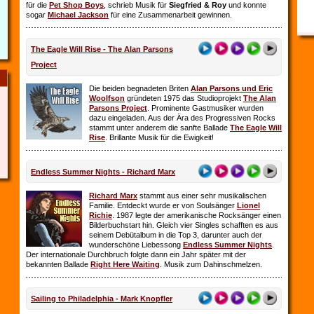
für die
Pet Shop Boys
, schrieb Musik für
Siegfried & Roy
und konnte
sogar
Michael Jackson
für eine Zusammenarbeit gewinnen.
The Eagle Will Rise - The Alan Parsons
Project
Die beiden begnadeten Briten
Alan Parsons und Eric
Woolfson
gründeten 1975 das Studioprojekt
The Alan
Parsons Project
. Prominente Gastmusiker wurden
dazu eingeladen. Aus der Ära des Progressiven Rocks
stammt unter anderem die sanfte Ballade
The Eagle Will
Rise
. Brillante Musik für die Ewigkeit!
Endless Summer Nights - Richard Marx
Richard Marx
stammt aus einer sehr musikalischen
Familie. Entdeckt wurde er von Soulsänger
Lionel
Richie
. 1987 legte der amerikanische Rocksänger einen
Bilderbuchstart hin. Gleich vier Singles schafften es aus
seinem Debütalbum in die Top 3, darunter auch der
wunderschöne Liebessong
Endless Summer Nights
.
Der internationale Durchbruch folgte dann ein Jahr später mit der
bekannten Ballade
Right Here Waiting
. Musik zum Dahinschmelzen.
Sailing to Philadelphia - Mark Knopfler