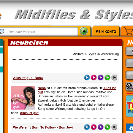
--- Midifiles & Styles in Vorbereitung: Country M
Alles ist gut - Nena
Nena
ist zurück! Mit ihrem brandaktuellen Hit
Alles ist
gut
ermutigt sie die Hörer, sich auf das Positive und
Schöne im Leben zu fokussieren: Zuversicht statt
Zweifel; bekanntlich folgt die Energie der
Aufmerksamkeit! Ganz leise und subtil entfaltet dieser
Song seine Wirkung und schwingt lange im Ohr
nach.
Alles ist gut
!
We Weren´t Born To Follow - Bon Jovi