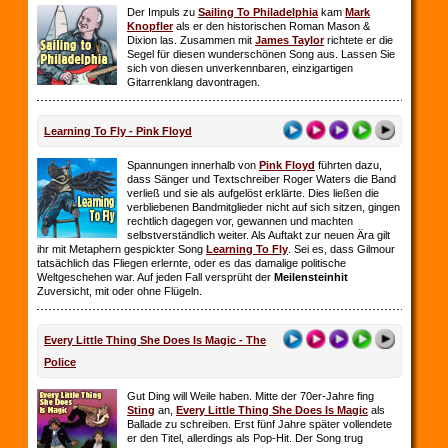
Der Impuls zu
Sailing To Philadelphia
kam
Mark
Knopfler
als er den historischen Roman Mason &
Dixion las. Zusammen mit
James Taylor
richtete er die
Segel für diesen wunderschönen Song aus. Lassen Sie
sich von diesen unverkennbaren, einzigartigen
Gitarrenklang davontragen.
Learning To Fly - Pink Floyd
Spannungen innerhalb von
Pink Floyd
führten dazu,
dass Sänger und Textschreiber Roger Waters die Band
verließ und sie als aufgelöst erklärte. Dies ließen die
verbliebenen Bandmitglieder nicht auf sich sitzen, gingen
rechtlich dagegen vor, gewannen und machten
selbstverständlich weiter. Als Auftakt zur neuen Ära gilt
ihr mit Metaphern gespickter Song
Learning To Fly
. Sei es, dass Gilmour
tatsächlich das Fliegen erlernte, oder es das damalige politische
Weltgeschehen war. Auf jeden Fall versprüht der
Meilensteinhit
Zuversicht, mit oder ohne Flügeln.
Every Little Thing She Does Is Magic - The
Police
Gut Ding will Weile haben. Mitte der 70er-Jahre fing
Sting
an,
Every Little Thing She Does Is Magic
als
Ballade zu schreiben. Erst fünf Jahre später vollendete
er den Titel, allerdings als Pop-Hit. Der Song trug