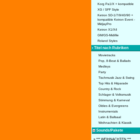
Korg Pa1/X + kompatible
XG / SFF Style
Ketron SD-1/7/9/40/90 +
kompatible Ketron Event -
MidjayPro
Ketron X1/X4
GM/GS-Midifile
Roland Styles
• Titel nach Rubriken
Movietracks
Pop, 8-Beat & Ballads
Medleys
Party
Tischmusik Jazz & Swing
Top Hits & Hitparade
Country & Rock
Schlager & Volksmusik
Stimmung & Karneval
Oldies & Evergreens
Instrumentals
Latin & Ballsaal
Weihnachten & Klassik
Sounds/Pakete
» *** WEIHNACHTEN ***