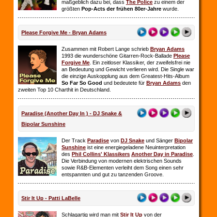
maßgeblich dazu bei, dass
The Police
zu einem der
größten
Pop-Acts der frühen 80er-Jahre
wurde.
Please Forgive Me - Bryan Adams
Zusammen mit Robert Lange schrieb
Bryan Adams
1993 die wunderschöne Gitarren-Rock-Ballade
Please
Forgive Me
. Ein zeitloser Klassiker, der zweifelsfrei nie
an Bedeutung und Gewicht verlieren wird. Die Single war
die einzige Auskopplung aus dem Greatest-Hits-Album
So Far So
Good
und bedeutete für
Bryan Adams
den
zweiten Top 10 Charthit in Deutschland.
Paradise (Another Day In ) - DJ Snake &
Bipolar Sunshine
Der Track
Paradise
von
DJ Snake
und Sänger
Bipolar
Sunshine
ist eine energiegeladene Neuinterpretation
des
Phil Collins' Klassikers
Another Day in Paradise
.
Die Verbindung von modernen elektrischen Sounds
sowie R&B-Elementen verleiht dem Song einen sehr
entspannten und gut zu tanzenden Groove.
Stir It Up - Patti LaBelle
Schlagartig wird man mit
Stir It Up
von der