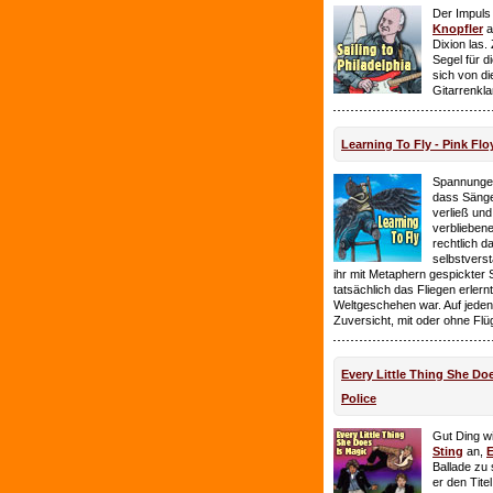
Der Impuls
Knopfler
a
Dixion las
Segel für 
sich von d
Gitarrenkl
Learning To Fly - Pink Flo
Spannungen
dass Sänge
verließ und 
verbliebene
rechtlich 
selbstverst
ihr mit Metaphern gespickter
tatsächlich das Fliegen erlern
Weltgeschehen war. Auf jeden
Zuversicht, mit oder ohne Flü
Every Little Thing She Doe
Police
Gut Ding wi
Sting
an,
E
Ballade zu 
er den Tite