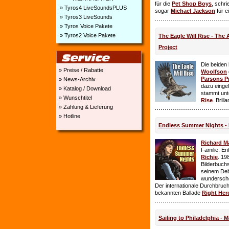
für die
Pet Shop Boys
, schr
» Tyros4 LiveSoundsPLUS
sogar
Michael Jackson
für e
» Tyros3 LiveSounds
» Tyros Voice Pakete
» Tyros2 Voice Pakete
The Eagle Will Rise - The
Project
Die beiden
» Preise / Rabatte
Woolfson
Parsons P
» News-Archiv
dazu einge
» Katalog / Download
stammt unt
» Wunschtitel
Rise
. Brill
» Zahlung & Lieferung
» Hotline
Endless Summer Nights - 
Richard M
Familie. E
Richie
. 19
Bilderbuchs
seinem Deb
wundersch
Der internationale Durchbruch 
bekannten Ballade
Right Her
Sailing to Philadelphia - 