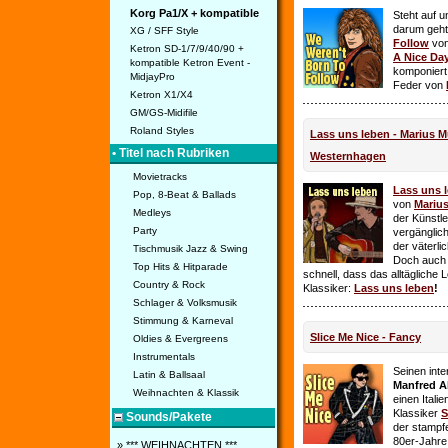
Korg Pa1/X + kompatible
Steht auf u
darum geht 
XG / SFF Style
Follow
vo
Ketron SD-1/7/9/40/90 +
A Nice Da
kompatible Ketron Event -
komponiert
MidjayPro
Feder von
Ketron X1/X4
GM/GS-Midifile
Roland Styles
Lass uns leben - Marius Mü
• Titel nach Rubriken
Westernhagen
Movietracks
Lass uns 
Pop, 8-Beat & Ballads
von
Mariu
Medleys
der Künstle
Party
vergänglich
der väterl
Tischmusik Jazz & Swing
Doch auch
Top Hits & Hitparade
schnell, dass das alltägliche 
Country & Rock
Klassiker:
Lass uns leben
!
Schlager & Volksmusik
Stimmung & Karneval
Slice Me Nice - Fancy
Oldies & Evergreens
Instrumentals
Seinen int
Latin & Ballsaal
Manfred A
Weihnachten & Klassik
einen Itali
Klassiker
S
Sounds/Pakete
der stampf
80er-Jahre 
» *** WEIHNACHTEN ***