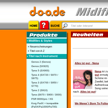
• Midifiles & Styles
» Neuerscheinungen
» Titel von A-Z
• Titel nach Instrument
Genos 2 (Genos)
Alles ist gut - Nena
Genos (SX920)
Tyros 5 (SX900)
Nena
ist z
gut
ermutig
Tyros 4 (SX720 / S970 /
Schöne im 
S975)
Zweifel; be
Tyros 3 (SX700 / S950 /
Aufmerksamk
S770)
Song seine
Tyros 2 (S910)
nach.
Alles ist gut
!
Tyros (S670 / S900 / 3000)
PSR 9000/pro / XG
Korg Pa4X + kompatible
We Weren´t Born To Follo
(Pa5X/Pa1000/Pa700)