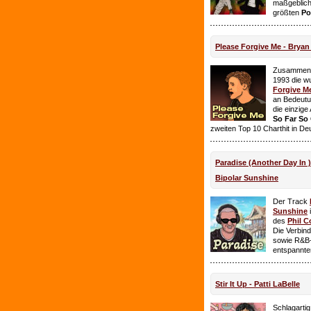
maßgeblich
größten
Po
Please Forgive Me - Brya
Zusammen 
1993 die w
Forgive M
an Bedeutun
die einzig
So Far So
zweiten Top 10 Charthit in De
Paradise (Another Day In 
Bipolar Sunshine
Der Track
Sunshine
i
des
Phil C
Die Verbin
sowie R&B-
entspannte
Stir It Up - Patti LaBelle
Schlagarti