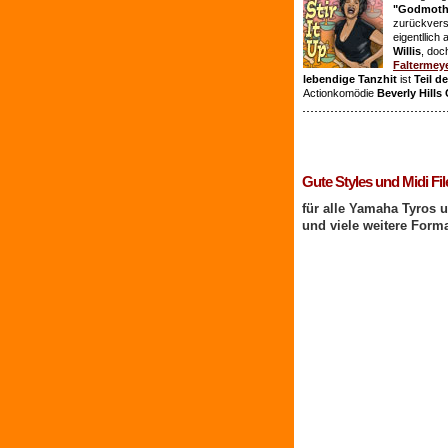
"Godmothe
zurückvers
eigentllich
Willis
, doc
Faltermey
lebendige Tanzhit
ist
Teil d
Actionkomödie
Beverly Hills
1 Benutzer online
Gute Styles und Midi Fil
für alle Yamaha Tyros 
und viele weitere Form