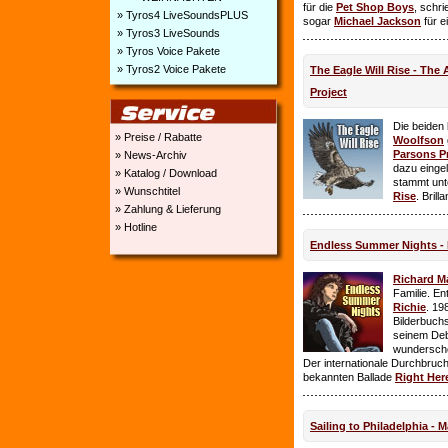
für die
Pet Shop Boys
, schr
» Tyros4 LiveSoundsPLUS
sogar
Michael Jackson
für e
» Tyros3 LiveSounds
» Tyros Voice Pakete
» Tyros2 Voice Pakete
The Eagle Will Rise - The
Project
Die beiden
» Preise / Rabatte
Woolfson
Parsons P
» News-Archiv
dazu einge
» Katalog / Download
stammt unt
» Wunschtitel
Rise
. Brill
» Zahlung & Lieferung
» Hotline
Endless Summer Nights - 
Richard M
Familie. E
Richie
. 19
Bilderbuchs
seinem Deb
wundersch
Der internationale Durchbruch 
bekannten Ballade
Right Her
Sailing to Philadelphia - 