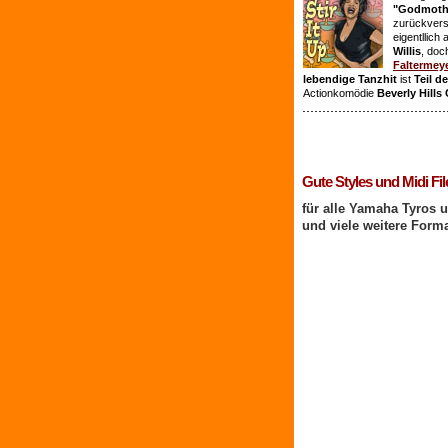
"Godmothe
zurückvers
eigentllich
Willis
, doc
Faltermey
lebendige Tanzhit
ist
Teil d
Actionkomödie
Beverly Hills
1 Benutzer online
Gute Styles und Midi Fil
für alle Yamaha Tyros 
und viele weitere Form