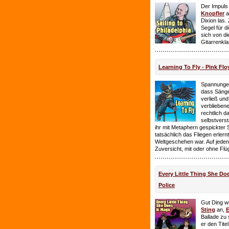
Der Impuls
Knopfler
a
Dixion las
Segel für 
sich von d
Gitarrenkl
Learning To Fly - Pink Flo
Spannungen
dass Sänge
verließ und 
verbliebene
rechtlich 
selbstverst
ihr mit Metaphern gespickter
tatsächlich das Fliegen erlern
Weltgeschehen war. Auf jeden
Zuversicht, mit oder ohne Flü
Every Little Thing She Doe
Police
Gut Ding wi
Sting
an,
E
Ballade zu 
er den Tite