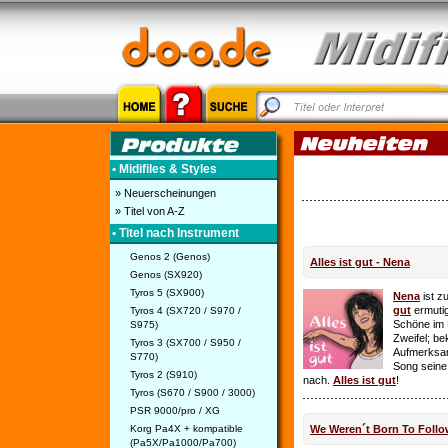
• Midifiles & Styles
» Neuerscheinungen
» Titel von A-Z
• Titel nach Instrument
Genos 2 (Genos)
Alles ist gut - Nena
Genos (SX920)
Tyros 5 (SX900)
Nena
ist z
gut
ermutig
Tyros 4 (SX720 / S970 /
Schöne im 
S975)
Zweifel; be
Tyros 3 (SX700 / S950 /
Aufmerksamk
S770)
Song seine
Tyros 2 (S910)
nach.
Alles ist gut
!
Tyros (S670 / S900 / 3000)
PSR 9000/pro / XG
Korg Pa4X + kompatible
We Weren´t Born To Follo
(Pa5X/Pa1000/Pa700)