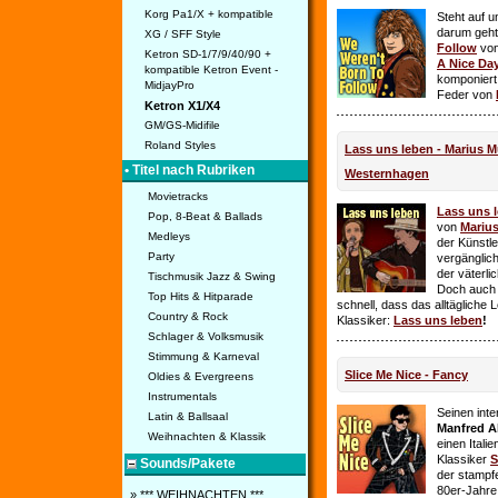
Korg Pa1/X + kompatible
Steht auf u
darum geht 
XG / SFF Style
Follow
vo
Ketron SD-1/7/9/40/90 +
A Nice Da
kompatible Ketron Event -
komponiert
MidjayPro
Feder von
Ketron X1/X4
GM/GS-Midifile
Roland Styles
Lass uns leben - Marius Mü
• Titel nach Rubriken
Westernhagen
Movietracks
Lass uns 
Pop, 8-Beat & Ballads
von
Mariu
Medleys
der Künstle
Party
vergänglich
der väterl
Tischmusik Jazz & Swing
Doch auch
Top Hits & Hitparade
schnell, dass das alltägliche 
Country & Rock
Klassiker:
Lass uns leben
!
Schlager & Volksmusik
Stimmung & Karneval
Slice Me Nice - Fancy
Oldies & Evergreens
Instrumentals
Seinen int
Latin & Ballsaal
Manfred A
Weihnachten & Klassik
einen Itali
Klassiker
S
Sounds/Pakete
der stampf
80er-Jahre 
» *** WEIHNACHTEN ***