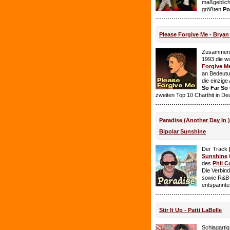
maßgeblich
größten
Po
Please Forgive Me - Brya
Zusammen 
1993 die w
Forgive M
an Bedeutun
die einzig
So Far So
zweiten Top 10 Charthit in De
Paradise (Another Day In 
Bipolar Sunshine
Der Track
Sunshine
i
des
Phil C
Die Verbin
sowie R&B-
entspannte
Stir It Up - Patti LaBelle
Schlagarti