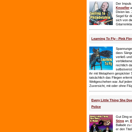
Der Impuls
Knopfler
a
Dixion las
Segel für 
sich von d
Gitarrenkl
Learning To Fly - Pink Flo
Spannungen
dass Sänge
verließ und 
verbliebene
rechtlich 
selbstverst
ihr mit Metaphern gespickter
tatsächlich das Fliegen erlern
Weltgeschehen war. Auf jeden
Zuversicht, mit oder ohne Flü
Every Little Thing She Doe
Police
Gut Ding wi
Sting
an,
E
Ballade zu 
er den Tite