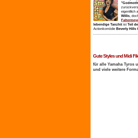
"Godmothe
zurückvers
eigentllich
Willis
, doc
Faltermey
lebendige Tanzhit
ist
Teil d
Actionkomödie
Beverly Hills
1 Benutzer online
Gute Styles und Midi Fil
für alle Yamaha Tyros 
und viele weitere Form