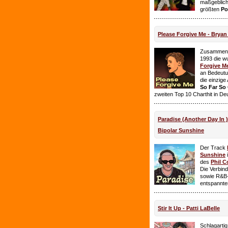
maßgeblich
größten
Po
Please Forgive Me - Brya
Zusammen 
1993 die w
Forgive M
an Bedeutun
die einzig
So Far So
zweiten Top 10 Charthit in De
Paradise (Another Day In 
Bipolar Sunshine
Der Track
Sunshine
i
des
Phil C
Die Verbin
sowie R&B-
entspannte
Stir It Up - Patti LaBelle
Schlagarti