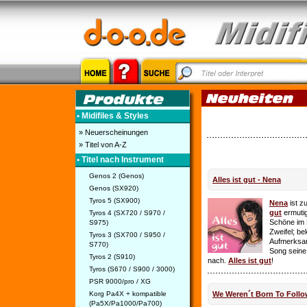
• Midifiles & Styles
» Neuerscheinungen
» Titel von A-Z
• Titel nach Instrument
Genos 2 (Genos)
Alles ist gut - Nena
Genos (SX920)
Tyros 5 (SX900)
Nena
ist z
gut
ermutig
Tyros 4 (SX720 / S970 /
Schöne im 
S975)
Zweifel; be
Tyros 3 (SX700 / S950 /
Aufmerksamk
S770)
Song seine
Tyros 2 (S910)
nach.
Alles ist gut
!
Tyros (S670 / S900 / 3000)
PSR 9000/pro / XG
Korg Pa4X + kompatible
We Weren´t Born To Follo
(Pa5X/Pa1000/Pa700)