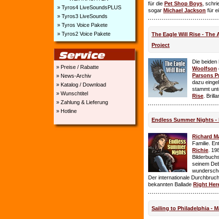
für die
Pet Shop Boys
, schr
» Tyros4 LiveSoundsPLUS
sogar
Michael Jackson
für e
» Tyros3 LiveSounds
» Tyros Voice Pakete
» Tyros2 Voice Pakete
The Eagle Will Rise - The
Project
Die beiden
» Preise / Rabatte
Woolfson
Parsons P
» News-Archiv
dazu einge
» Katalog / Download
stammt unt
» Wunschtitel
Rise
. Brill
» Zahlung & Lieferung
» Hotline
Endless Summer Nights - 
Richard M
Familie. E
Richie
. 19
Bilderbuchs
seinem Deb
wundersch
Der internationale Durchbruch 
bekannten Ballade
Right Her
Sailing to Philadelphia - 