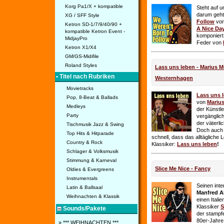
Korg Pa1/X + kompatible
Steht auf u
darum geht 
XG / SFF Style
Follow
vo
Ketron SD-1/7/9/40/90 +
A Nice Da
kompatible Ketron Event -
komponiert
MidjayPro
Feder von
Ketron X1/X4
GM/GS-Midifile
Roland Styles
Lass uns leben - Marius Mü
• Titel nach Rubriken
Westernhagen
Movietracks
Lass uns 
Pop, 8-Beat & Ballads
von
Mariu
Medleys
der Künstle
Party
vergänglich
der väterl
Tischmusik Jazz & Swing
Doch auch
Top Hits & Hitparade
schnell, dass das alltägliche 
Country & Rock
Klassiker:
Lass uns leben
!
Schlager & Volksmusik
Stimmung & Karneval
Slice Me Nice - Fancy
Oldies & Evergreens
Instrumentals
Seinen int
Latin & Ballsaal
Manfred A
Weihnachten & Klassik
einen Itali
Klassiker
S
Sounds/Pakete
der stampf
80er-Jahre 
» *** WEIHNACHTEN ***