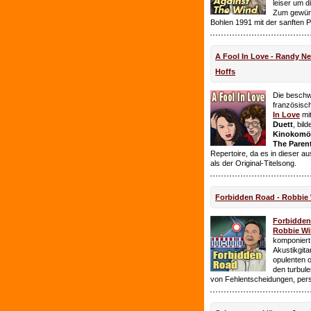
leiser um 
Zum gewüns
Bohlen 1991 mit der sanften 
A Fool In Love - Randy 
Hoffs
Die beschw
französisc
In Love
mi
Duett
, bil
Kinokomödi
The Paren
Repertoire, da es in dieser a
als der Original-Titelsong.
Forbidden Road - Robbie 
Forbidde
Robbie Wil
komponiert.
Akustikgita
opulenten 
den turbul
von Fehlentscheidungen, per