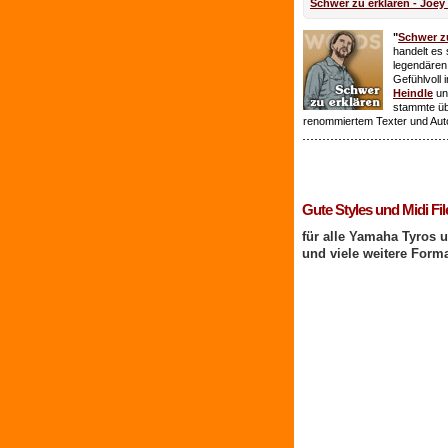
Schwer zu erklären - Joey
"
Schwer zu
handelt es 
legendären
Gefühlvoll 
Heindle
un
stammte ü
renommiertem Texter und Aut
1 Benutzer online
Gute Styles und Midi Fil
für alle Yamaha Tyros 
und viele weitere Form