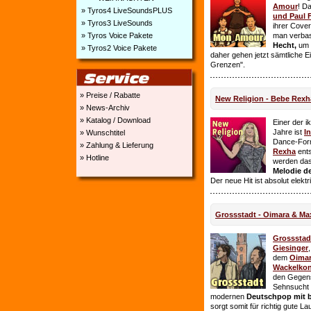
Amour
! D
» Tyros4 LiveSoundsPLUS
und Paul 
» Tyros3 LiveSounds
ihrer Cover
» Tyros Voice Pakete
man verbas
Hecht,
um E
» Tyros2 Voice Pakete
daher gehen jetzt sämtliche 
Grenzen".
» Preise / Rabatte
New Religion - Bebe Rexh
» News-Archiv
» Katalog / Download
Einer der i
Jahre ist
I
» Wunschtitel
Dance-For
» Zahlung & Lieferung
Rexha
ent
» Hotline
werden da
Melodie de
Der neue Hit ist absolut elekt
Grossstadt - Oimara & Ma
Grossstad
Giesinger
dem
Oima
Wackelkon
den Gegens
Sehnsucht n
modernen
Deutschpop mit b
sorgt somit für richtig gute La