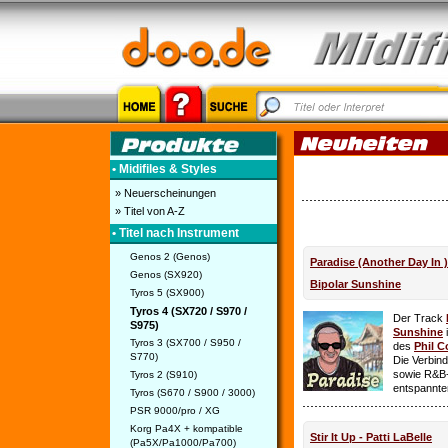
• Midifiles & Styles
» Neuerscheinungen
» Titel von A-Z
• Titel nach Instrument
Genos 2 (Genos)
Paradise (Another Day In 
Genos (SX920)
Bipolar Sunshine
Tyros 5 (SX900)
Tyros 4 (SX720 / S970 /
Der Track
S975)
Sunshine
i
Tyros 3 (SX700 / S950 /
des
Phil C
S770)
Die Verbin
sowie R&B-
Tyros 2 (S910)
entspannte
Tyros (S670 / S900 / 3000)
PSR 9000/pro / XG
Korg Pa4X + kompatible
Stir It Up - Patti LaBelle
(Pa5X/Pa1000/Pa700)