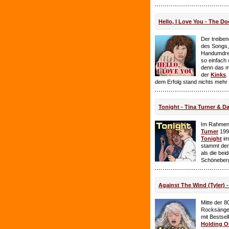
Hello, I Love You - The Do
Der treiben
des Songs,
Handumdre
so einfach 
denn das ma
der
Kinks
.
dem Erfolg stand nichts mehr
Tonight - Tina Turner & D
Im Rahmen
Turner
199
Tonight
im
stammt de
als die bei
Schöneberg
Against The Wind (Tyler) -
Mitte der 8
Rocksänge
mit Bestsel
Holding O