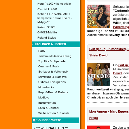
Korg Pa1/X + kompatible
Schlagarti
XG / SFF Style
"Godmothe
Ketron SD-1/7/9/40/90 +
zurückvers
kompatible Ketron Event -
eigentllich
MidjayPro
Willis
, doc
Faltermey
Ketron X1/X4
lebendige Tanzhit
ist
Teil d
GM/GS-Midifile
Actionkomödie
Beverly Hills
Roland Styles
• Titel nach Rubriken
Gut genug - Kitschkrieg,
Party
Shirin David
Tischmusik Jazz & Swing
Top Hits & Hitparade
Ob
Gut g
Country & Rock
Musikerko
Schlager & Volksmusik
David
, dem
Stimmung & Karneval
Zeit, in de
eigentlich 
Oldies & Evergreens
Verhörhamm
Movietracks
Kanu)
weltweit viral
ging, sei
Pop, 8-Beat & Ballads
mit diesem bizarren Ohrwurm 
Chartspitzen auch die Herze
Medleys
Instrumentals
Latin & Ballsaal
Mon Amour - Marc Eggers -
Weihnachten & Klassik
Frege
Sounds/Pakete
Zu den ange
» *** WEIHNACHTEN ***