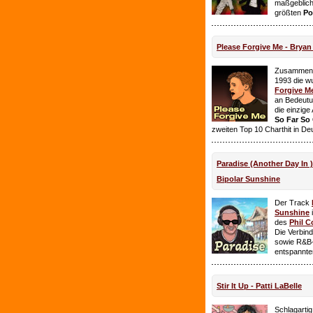
maßgeblich
größten
Po
Please Forgive Me - Brya
Zusammen 
1993 die w
Forgive M
an Bedeutun
die einzig
So Far So
zweiten Top 10 Charthit in De
Paradise (Another Day In 
Bipolar Sunshine
Der Track
Sunshine
i
des
Phil C
Die Verbin
sowie R&B-
entspannte
Stir It Up - Patti LaBelle
Schlagarti