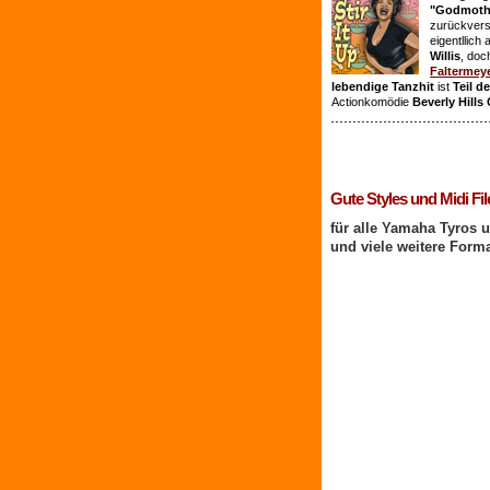
"Godmothe
zurückvers
eigentllich
Willis
, doc
Faltermey
lebendige Tanzhit
ist
Teil d
Actionkomödie
Beverly Hills
1 Benutzer online
Gute Styles und Midi Fil
für alle Yamaha Tyros 
und viele weitere Form