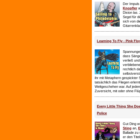
Der Impuls
Knopfler
a
Dixion las
Segel für 
sich von d
Gitarrenkl
Learning To Fly - Pink Flo
Spannungen
dass Sänge
verließ und 
verbliebene
rechtlich 
selbstverst
ihr mit Metaphern gespickter
tatsächlich das Fliegen erlern
Weltgeschehen war. Auf jeden
Zuversicht, mit oder ohne Flü
Every Little Thing She Doe
Police
Gut Ding wi
Sting
an,
E
Ballade zu 
er den Tite