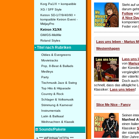
Korg Pa1/X + kompatible
Steht auf u
darum geht 
XG / SFF Style
Follow
vo
Ketron SD-1/7/9/40/90 +
A Nice Da
kompatible Ketron Event -
komponiert
MidjayPro
Feder von
Ketron X1/X4
GM/GS-Midifile
Roland Styles
Lass uns leben - Marius Mü
• Titel nach Rubriken
Westernhagen
Oldies & Evergreens
Lass uns 
Movietracks
von
Mariu
Pop, 8-Beat & Ballads
der Künstle
Medleys
vergänglich
der väterl
Party
Doch auch
Tischmusik Jazz & Swing
schnell, dass das alltägliche 
Top Hits & Hitparade
Klassiker:
Lass uns leben
!
Country & Rock
Schlager & Volksmusik
Slice Me Nice - Fancy
Stimmung & Karneval
Instrumentals
Seinen int
Latin & Ballsaal
Manfred A
Weihnachten & Klassik
einen Itali
Klassiker
S
Sounds/Pakete
der stampf
80er-Jahre 
» *** WEIHNACHTEN ***