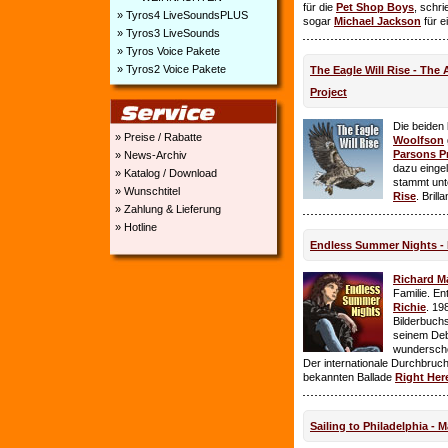
für die
Pet Shop Boys
, schr
» Tyros4 LiveSoundsPLUS
sogar
Michael Jackson
für e
» Tyros3 LiveSounds
» Tyros Voice Pakete
» Tyros2 Voice Pakete
The Eagle Will Rise - The
Project
Die beiden
» Preise / Rabatte
Woolfson
Parsons P
» News-Archiv
dazu einge
» Katalog / Download
stammt unt
» Wunschtitel
Rise
. Brill
» Zahlung & Lieferung
» Hotline
Endless Summer Nights - 
Richard M
Familie. E
Richie
. 19
Bilderbuchs
seinem Deb
wundersch
Der internationale Durchbruch 
bekannten Ballade
Right Her
Sailing to Philadelphia - 