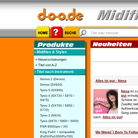
• Midifiles & Styles
» Neuerscheinungen
» Titel von A-Z
• Titel nach Instrument
Genos 2 (Genos)
Alles ist gut - Nena
Genos (SX920)
Tyros 5 (SX900)
Nena
ist z
gut
ermutig
Tyros 4 (SX720 / S970 /
Schöne im 
S975)
Zweifel; be
Tyros 3 (SX700 / S950 /
Aufmerksamk
S770)
Song seine
Tyros 2 (S910)
nach.
Alles ist gut
!
Tyros (S670 / S900 / 3000)
PSR 9000/pro / XG
Korg Pa4X + kompatible
We Weren´t Born To Follo
(Pa5X/Pa1000/Pa700)