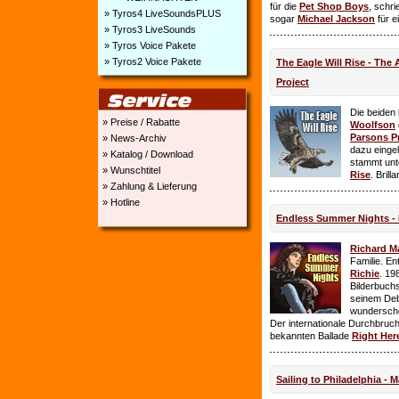
für die
Pet Shop Boys
, schr
» Tyros4 LiveSoundsPLUS
sogar
Michael Jackson
für e
» Tyros3 LiveSounds
» Tyros Voice Pakete
» Tyros2 Voice Pakete
The Eagle Will Rise - The
Project
Die beiden
» Preise / Rabatte
Woolfson
Parsons P
» News-Archiv
dazu einge
» Katalog / Download
stammt unt
» Wunschtitel
Rise
. Brill
» Zahlung & Lieferung
» Hotline
Endless Summer Nights - 
Richard M
Familie. E
Richie
. 19
Bilderbuchs
seinem Deb
wundersch
Der internationale Durchbruch 
bekannten Ballade
Right Her
Sailing to Philadelphia - 