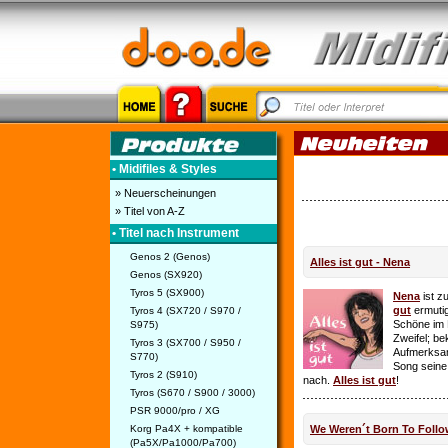
• Midifiles & Styles
» Neuerscheinungen
» Titel von A-Z
• Titel nach Instrument
Genos 2 (Genos)
Alles ist gut - Nena
Genos (SX920)
Tyros 5 (SX900)
Nena
ist z
gut
ermutig
Tyros 4 (SX720 / S970 /
Schöne im 
S975)
Zweifel; be
Tyros 3 (SX700 / S950 /
Aufmerksamk
S770)
Song seine
Tyros 2 (S910)
nach.
Alles ist gut
!
Tyros (S670 / S900 / 3000)
PSR 9000/pro / XG
Korg Pa4X + kompatible
We Weren´t Born To Follo
(Pa5X/Pa1000/Pa700)