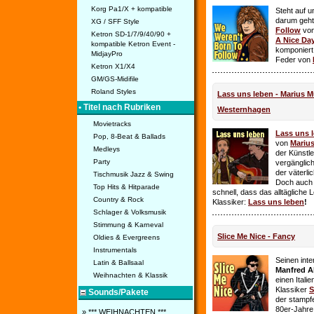
Korg Pa1/X + kompatible
Steht auf u
darum geht 
XG / SFF Style
Follow
vo
Ketron SD-1/7/9/40/90 +
A Nice Da
kompatible Ketron Event -
komponiert
MidjayPro
Feder von
Ketron X1/X4
GM/GS-Midifile
Roland Styles
Lass uns leben - Marius Mü
• Titel nach Rubriken
Westernhagen
Movietracks
Lass uns 
Pop, 8-Beat & Ballads
von
Mariu
Medleys
der Künstle
Party
vergänglich
der väterl
Tischmusik Jazz & Swing
Doch auch
Top Hits & Hitparade
schnell, dass das alltägliche 
Country & Rock
Klassiker:
Lass uns leben
!
Schlager & Volksmusik
Stimmung & Karneval
Slice Me Nice - Fancy
Oldies & Evergreens
Instrumentals
Seinen int
Latin & Ballsaal
Manfred A
Weihnachten & Klassik
einen Itali
Klassiker
S
Sounds/Pakete
der stampf
80er-Jahre 
» *** WEIHNACHTEN ***