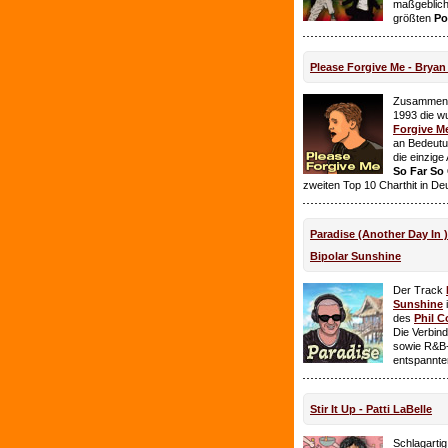
maßgeblich
größten
Po
Please Forgive Me - Brya
Zusammen 
1993 die w
Forgive M
an Bedeutun
die einzig
So Far So
zweiten Top 10 Charthit in De
Paradise (Another Day In 
Bipolar Sunshine
Der Track
Sunshine
i
des
Phil C
Die Verbin
sowie R&B-
entspannte
Stir It Up - Patti LaBelle
Schlagarti