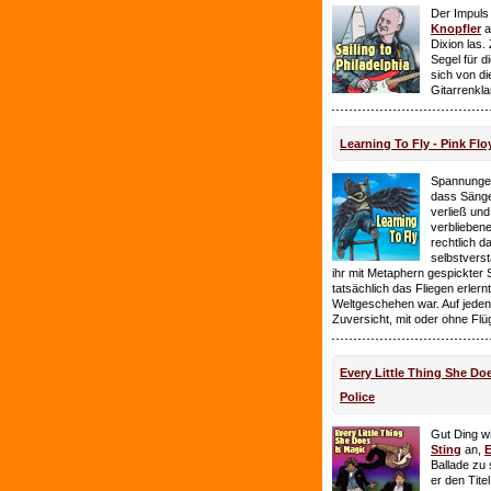
Der Impuls
Knopfler
a
Dixion las
Segel für 
sich von d
Gitarrenkl
Learning To Fly - Pink Flo
Spannungen
dass Sänge
verließ und 
verbliebene
rechtlich 
selbstverst
ihr mit Metaphern gespickter
tatsächlich das Fliegen erlern
Weltgeschehen war. Auf jeden
Zuversicht, mit oder ohne Flü
Every Little Thing She Doe
Police
Gut Ding wi
Sting
an,
E
Ballade zu 
er den Tite