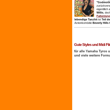
"Godmothe
zurückvers
eigentllich
Willis
, doc
Faltermey
lebendige Tanzhit
ist
Teil d
Actionkomödie
Beverly Hills
1 Benutzer online
Gute Styles und Midi Fil
für alle Yamaha Tyros 
und viele weitere Form