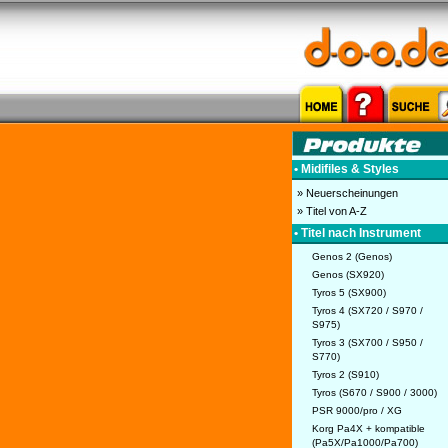
• Midifiles & Styles
» Neuerscheinungen
» Titel von A-Z
• Titel nach Instrument
Genos 2 (Genos)
Genos (SX920)
Tyros 5 (SX900)
Tyros 4 (SX720 / S970 /
S975)
Tyros 3 (SX700 / S950 /
S770)
Tyros 2 (S910)
Tyros (S670 / S900 / 3000)
PSR 9000/pro / XG
Korg Pa4X + kompatible
(Pa5X/Pa1000/Pa700)