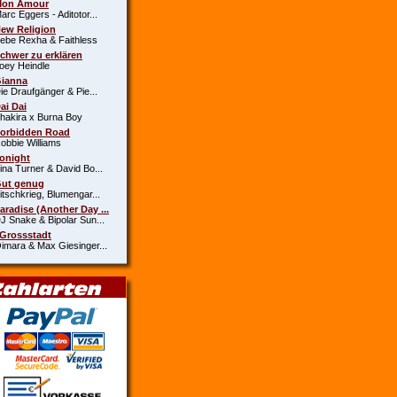
Mon Amour
c Eggers - Aditotor...
New Religion
e Rexha & Faithless
Schwer zu erklären
y Heindle
Gianna
 Draufgänger & Pie...
Dai Dai
kira x Burna Boy
Forbidden Road
bie Williams
Tonight
a Turner & David Bo...
Gut genug
schkrieg, Blumengar...
Paradise (Another Day ...
Snake & Bipolar Sun...
 Grossstadt
ara & Max Giesinger...