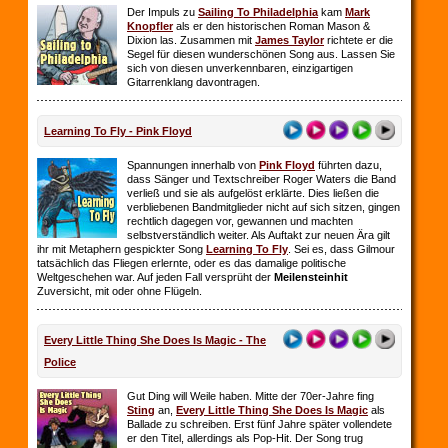
Der Impuls zu
Sailing To Philadelphia
kam
Mark
Knopfler
als er den historischen Roman Mason &
Dixion las. Zusammen mit
James Taylor
richtete er die
Segel für diesen wunderschönen Song aus. Lassen Sie
sich von diesen unverkennbaren, einzigartigen
Gitarrenklang davontragen.
Learning To Fly - Pink Floyd
Spannungen innerhalb von
Pink Floyd
führten dazu,
dass Sänger und Textschreiber Roger Waters die Band
verließ und sie als aufgelöst erklärte. Dies ließen die
verbliebenen Bandmitglieder nicht auf sich sitzen, gingen
rechtlich dagegen vor, gewannen und machten
selbstverständlich weiter. Als Auftakt zur neuen Ära gilt
ihr mit Metaphern gespickter Song
Learning To Fly
. Sei es, dass Gilmour
tatsächlich das Fliegen erlernte, oder es das damalige politische
Weltgeschehen war. Auf jeden Fall versprüht der
Meilensteinhit
Zuversicht, mit oder ohne Flügeln.
Every Little Thing She Does Is Magic - The
Police
Gut Ding will Weile haben. Mitte der 70er-Jahre fing
Sting
an,
Every Little Thing She Does Is Magic
als
Ballade zu schreiben. Erst fünf Jahre später vollendete
er den Titel, allerdings als Pop-Hit. Der Song trug