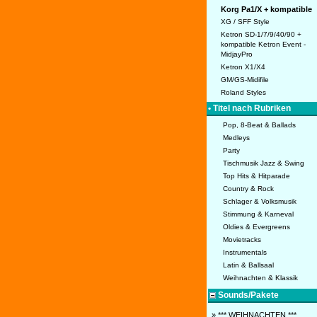
Korg Pa1/X + kompatible
XG / SFF Style
Ketron SD-1/7/9/40/90 +
kompatible Ketron Event -
MidjayPro
Ketron X1/X4
GM/GS-Midifile
Roland Styles
• Titel nach Rubriken
Pop, 8-Beat & Ballads
Medleys
Party
Tischmusik Jazz & Swing
Top Hits & Hitparade
Country & Rock
Schlager & Volksmusik
Stimmung & Karneval
Oldies & Evergreens
Movietracks
Instrumentals
Latin & Ballsaal
Weihnachten & Klassik
Sounds/Pakete
» *** WEIHNACHTEN ***