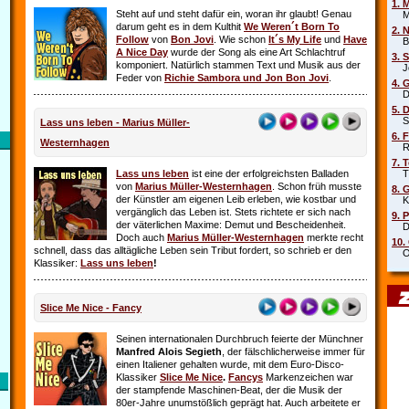
1. 
Steht auf und steht dafür ein, woran ihr glaubt! Genau
Mar
darum geht es in dem Kulthit
We Weren´t Born To
2. 
Follow
von
Bon Jovi
. Wie schon
It´s My Life
und
Have
Beb
A Nice Day
wurde der Song als eine Art Schlachtruf
3. 
komponiert. Natürlich stammen Text und Musik aus der
Joe
Feder von
Richie Sambora und Jon Bon Jovi
.
4. 
Die
5. 
Sha
Lass uns leben - Marius Müller-
6. 
Westernhagen
Rob
7. 
Lass uns leben
ist eine der erfolgreichsten Balladen
Tin
von
Marius Müller-Westernhagen
. Schon früh musste
8. 
der Künstler am eigenen Leib erleben, wie kostbar und
Kit
vergänglich das Leben ist. Stets richtete er sich nach
9. 
der väterlichen Maxime: Demut und Bescheidenheit.
DJ 
Doch auch
Marius Müller-Westernhagen
merkte recht
10.
schnell, dass das alltägliche Leben sein Tribut fordert, so schrieb er den
Oim
Klassiker:
Lass uns leben
!
Slice Me Nice - Fancy
Seinen internationalen Durchbruch feierte der Münchner
Manfred Alois Segieth
, der fälschlicherweise immer für
einen Italiener gehalten wurde, mit dem Euro-Disco-
Klassiker
Slice Me Nice
.
Fancys
Markenzeichen war
der stampfende Maschinen-Beat, der die Musik der
80er-Jahre unumstößlich geprägt hat. Auch arbeitete er