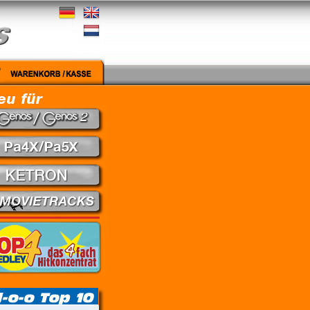
edley - Theuns Jordaan & Juanita du Plessis // Kein Gefühl - Marius Müller-Westerhagen // 