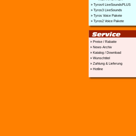
» Tyros4 LiveSoundsPLUS
» Tyros3 LiveSounds
» Tyros Voice Pakete
» Tyros2 Voice Pakete
» Preise / Rabatte
» News-Archiv
» Katalog / Download
» Wunschtitel
» Zahlung & Lieferung
» Hotline