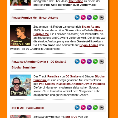
maßgeblich dazu bei, dass
The Police
zu einem der
größten
Pop-Acts der frühen 80er-Jahre
wurde.
Please Forgive Me - Bryan Adams
Zusammen mit Robert Lange schrieb
Bryan Adams
1993 die wunderschöne Gitarren-Rock-Ballade
Please
Forgive Me
. Ein zeitloser Klassiker, der zweifelsfrei nie
an Bedeutung und Gewicht verlieren wird. Die Single war
die einzige Auskopplung aus dem Greatest-Hits-Album
So Far So
Good
und bedeutete für
Bryan Adams
den
zweiten Top 10 Charthit in Deutschland.
Paradise (Another Day In ) - DJ Snake &
Bipolar Sunshine
Der Track
Paradise
von
DJ Snake
und Sänger
Bipolar
Sunshine
ist eine energiegeladene Neuinterpretation
des
Phil Collins' Klassikers
Another Day in Paradise
.
Die Verbindung von modernen elektrischen Sounds
sowie R&B-Elementen verleiht dem Song einen sehr
entspannten und gut zu tanzenden Groove.
Stir It Up - Patti LaBelle
Schlagartig wird man mit
Stir It Up
von der