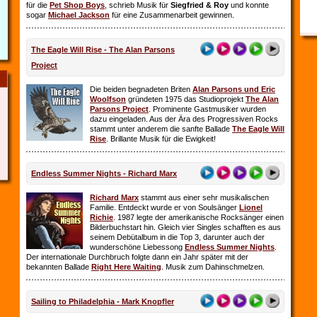
für die
Pet Shop Boys
, schrieb Musik für
Siegfried & Roy
und konnte
sogar
Michael Jackson
für eine Zusammenarbeit gewinnen.
The Eagle Will Rise - The Alan Parsons
Project
Die beiden begnadeten Briten
Alan Parsons und Eric
Woolfson
gründeten 1975 das Studioprojekt
The Alan
Parsons Project
. Prominente Gastmusiker wurden
dazu eingeladen. Aus der Ära des Progressiven Rocks
stammt unter anderem die sanfte Ballade
The Eagle Will
Rise
. Brillante Musik für die Ewigkeit!
Endless Summer Nights - Richard Marx
Richard Marx
stammt aus einer sehr musikalischen
Familie. Entdeckt wurde er von Soulsänger
Lionel
Richie
. 1987 legte der amerikanische Rocksänger einen
Bilderbuchstart hin. Gleich vier Singles schafften es aus
seinem Debütalbum in die Top 3, darunter auch der
wunderschöne Liebessong
Endless Summer Nights
.
Der internationale Durchbruch folgte dann ein Jahr später mit der
bekannten Ballade
Right Here Waiting
. Musik zum Dahinschmelzen.
Sailing to Philadelphia - Mark Knopfler