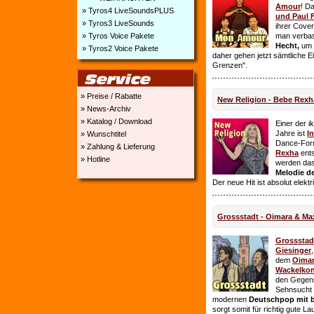
Amour
! D
» Tyros4 LiveSoundsPLUS
und Paul 
» Tyros3 LiveSounds
ihrer Cover
» Tyros Voice Pakete
man verbas
Hecht,
um E
» Tyros2 Voice Pakete
daher gehen jetzt sämtliche 
Grenzen".
» Preise / Rabatte
New Religion - Bebe Rexh
» News-Archiv
» Katalog / Download
Einer der i
Jahre ist
I
» Wunschtitel
Dance-For
» Zahlung & Lieferung
Rexha
ent
» Hotline
werden da
Melodie de
Der neue Hit ist absolut elekt
Grossstadt - Oimara & Ma
Grossstad
Giesinger
dem
Oima
Wackelkon
den Gegens
Sehnsucht n
modernen
Deutschpop mit b
sorgt somit für richtig gute La