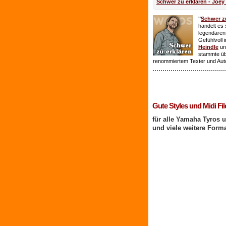
Schwer zu erklären - Joey
"
Schwer zu
handelt es 
legendären
Gefühlvoll 
Heindle
un
stammte ü
renommiertem Texter und Aut
1 Benutzer online
Gute Styles und Midi Fil
für alle Yamaha Tyros 
und viele weitere Form