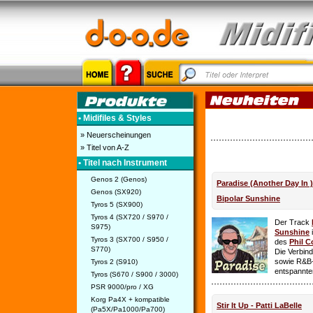
• Midifiles & Styles
» Neuerscheinungen
» Titel von A-Z
• Titel nach Instrument
Genos 2 (Genos)
Paradise (Another Day In 
Genos (SX920)
Bipolar Sunshine
Tyros 5 (SX900)
Tyros 4 (SX720 / S970 /
Der Track
S975)
Sunshine
i
Tyros 3 (SX700 / S950 /
des
Phil C
S770)
Die Verbin
sowie R&B-
Tyros 2 (S910)
entspannte
Tyros (S670 / S900 / 3000)
PSR 9000/pro / XG
Korg Pa4X + kompatible
Stir It Up - Patti LaBelle
(Pa5X/Pa1000/Pa700)