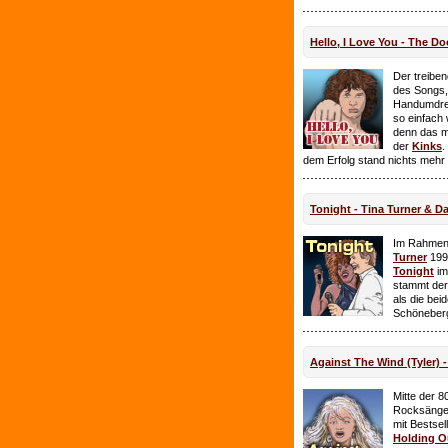
Hello, I Love You - The Do
Der treiben
des Songs,
Handumdre
so einfach 
denn das ma
der
Kinks
.
dem Erfolg stand nichts mehr
Tonight - Tina Turner & D
Im Rahmen
Turner
199
Tonight
im
stammt de
als die bei
Schöneberg
Against The Wind (Tyler) -
Mitte der 8
Rocksänge
mit Bestsel
Holding O