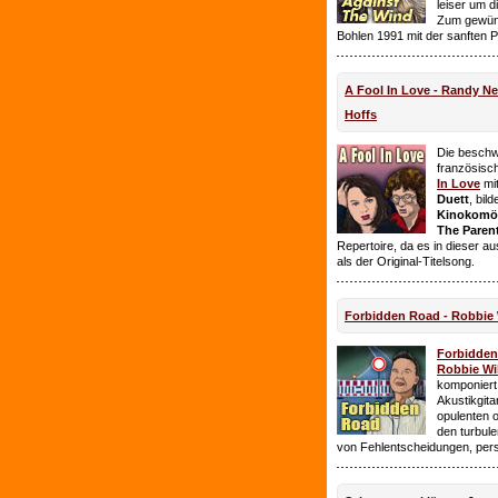
leiser um 
Zum gewüns
Bohlen 1991 mit der sanften 
A Fool In Love - Randy 
Hoffs
Die beschw
französisc
In Love
mi
Duett
, bil
Kinokomödi
The Paren
Repertoire, da es in dieser a
als der Original-Titelsong.
Forbidden Road - Robbie 
Forbidde
Robbie Wil
komponiert.
Akustikgita
opulenten 
den turbul
von Fehlentscheidungen, per