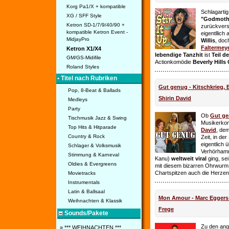
Korg Pa1/X + kompatible
Schlagarti
XG / SFF Style
"Godmothe
Ketron SD-1/7/9/40/90 +
zurückvers
kompatible Ketron Event -
eigentllich
MidjayPro
Willis
, doc
Faltermey
Ketron X1/X4
lebendige Tanzhit
ist
Teil d
GM/GS-Midifile
Actionkomödie
Beverly Hills
Roland Styles
• Titel nach Rubriken
Gut genug - Kitschkrieg,
Pop, 8-Beat & Ballads
Shirin David
Medleys
Party
Ob
Gut g
Tischmusik Jazz & Swing
Musikerko
Top Hits & Hitparade
David
, dem
Country & Rock
Zeit, in de
eigentlich 
Schlager & Volksmusik
Verhörhamm
Stimmung & Karneval
Kanu)
weltweit viral
ging, sei
Oldies & Evergreens
mit diesem bizarren Ohrwurm 
Chartspitzen auch die Herze
Movietracks
Instrumentals
Latin & Ballsaal
Mon Amour - Marc Eggers -
Weihnachten & Klassik
Frege
Sounds/Pakete
Zu den ange
» *** WEIHNACHTEN ***