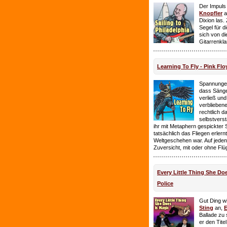
Der Impuls
Knopfler
a
Dixion las
Segel für 
sich von d
Gitarrenkl
Learning To Fly - Pink Flo
Spannungen
dass Sänge
verließ und 
verbliebene
rechtlich 
selbstverst
ihr mit Metaphern gespickter
tatsächlich das Fliegen erlern
Weltgeschehen war. Auf jeden
Zuversicht, mit oder ohne Flü
Every Little Thing She Doe
Police
Gut Ding wi
Sting
an,
E
Ballade zu 
er den Tite