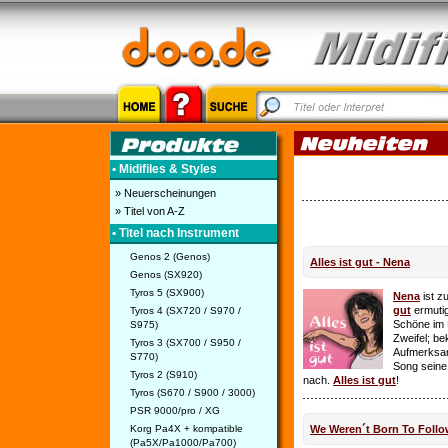
• Midifiles & Styles
» Neuerscheinungen
» Titel von A-Z
• Titel nach Instrument
Genos 2 (Genos)
Alles ist gut - Nena
Genos (SX920)
Tyros 5 (SX900)
Nena
ist z
gut
ermutig
Tyros 4 (SX720 / S970 /
Schöne im 
S975)
Zweifel; be
Tyros 3 (SX700 / S950 /
Aufmerksamk
S770)
Song seine
Tyros 2 (S910)
nach.
Alles ist gut
!
Tyros (S670 / S900 / 3000)
PSR 9000/pro / XG
Korg Pa4X + kompatible
We Weren´t Born To Follo
(Pa5X/Pa1000/Pa700)