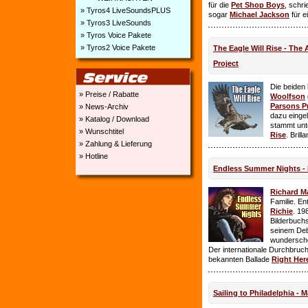
für die
Pet Shop Boys
, schr
» Tyros4 LiveSoundsPLUS
sogar
Michael Jackson
für e
» Tyros3 LiveSounds
» Tyros Voice Pakete
» Tyros2 Voice Pakete
The Eagle Will Rise - The
Project
Die beiden
» Preise / Rabatte
Woolfson
Parsons P
» News-Archiv
dazu einge
» Katalog / Download
stammt unt
» Wunschtitel
Rise
. Brill
» Zahlung & Lieferung
» Hotline
Endless Summer Nights - 
Richard M
Familie. E
Richie
. 19
Bilderbuchs
seinem Deb
wundersch
Der internationale Durchbruch 
bekannten Ballade
Right Her
Sailing to Philadelphia - 