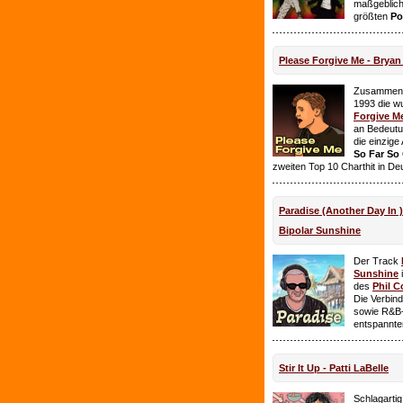
maßgeblich
größten
Po
Please Forgive Me - Brya
Zusammen 
1993 die w
Forgive M
an Bedeutun
die einzig
So Far So
zweiten Top 10 Charthit in De
Paradise (Another Day In 
Bipolar Sunshine
Der Track
Sunshine
i
des
Phil C
Die Verbin
sowie R&B-
entspannte
Stir It Up - Patti LaBelle
Schlagarti