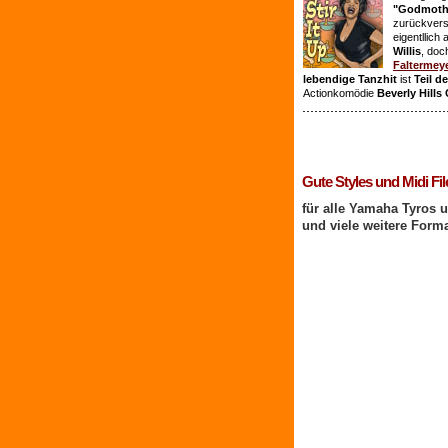
"Godmothe
zurückvers
eigentllich
Willis
, doc
Faltermey
lebendige Tanzhit
ist
Teil d
Actionkomödie
Beverly Hills
1 Benutzer online
Gute Styles und Midi Fil
für alle Yamaha Tyros 
und viele weitere Form