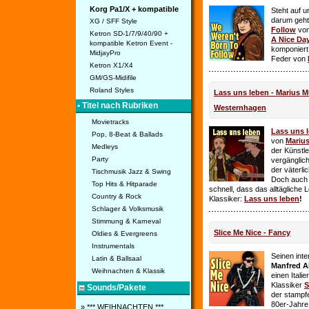
Korg Pa1/X + kompatible
Steht auf u
darum geht 
XG / SFF Style
Follow
vo
Ketron SD-1/7/9/40/90 +
A Nice Da
kompatible Ketron Event -
komponiert
MidjayPro
Feder von
Ketron X1/X4
GM/GS-Midifile
Roland Styles
Lass uns leben - Marius Mü
• Titel nach Rubriken
Westernhagen
Movietracks
Lass uns 
Pop, 8-Beat & Ballads
von
Mariu
Medleys
der Künstle
Party
vergänglich
der väterl
Tischmusik Jazz & Swing
Doch auch
Top Hits & Hitparade
schnell, dass das alltägliche 
Country & Rock
Klassiker:
Lass uns leben
!
Schlager & Volksmusik
Stimmung & Karneval
Slice Me Nice - Fancy
Oldies & Evergreens
Instrumentals
Seinen int
Latin & Ballsaal
Manfred A
Weihnachten & Klassik
einen Itali
Klassiker
S
Sounds/Pakete
der stampf
80er-Jahre 
» *** WEIHNACHTEN ***