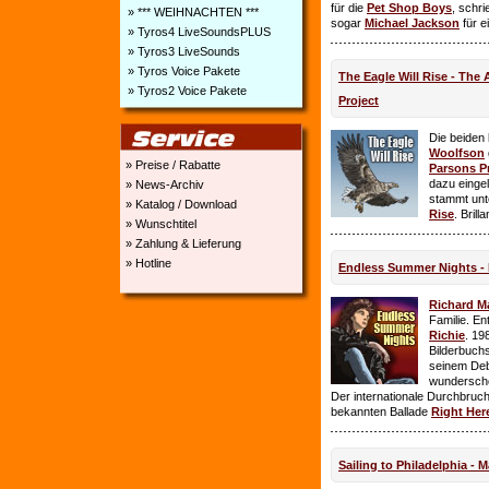
für die
Pet Shop Boys
, schr
» *** WEIHNACHTEN ***
sogar
Michael Jackson
für e
» Tyros4 LiveSoundsPLUS
» Tyros3 LiveSounds
» Tyros Voice Pakete
The Eagle Will Rise - The
» Tyros2 Voice Pakete
Project
Die beiden
Woolfson
» Preise / Rabatte
Parsons P
dazu einge
» News-Archiv
stammt unt
» Katalog / Download
Rise
. Brill
» Wunschtitel
» Zahlung & Lieferung
» Hotline
Endless Summer Nights - 
Richard M
Familie. E
Richie
. 19
Bilderbuchs
seinem Deb
wundersch
Der internationale Durchbruch 
bekannten Ballade
Right Her
Sailing to Philadelphia - 