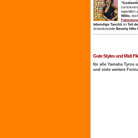
"Godmothe
zurückvers
eigentllich
Willis
, doc
Faltermey
lebendige Tanzhit
ist
Teil d
Actionkomödie
Beverly Hills
1 Benutzer online
Gute Styles und Midi Fil
für alle Yamaha Tyros 
und viele weitere Form