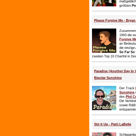
maßgeblich
größten
Po
Please Forgive Me - Brya
Zusammen 
1993 die w
Forgive M
an Bedeutun
die einzig
So Far So
zweiten Top 10 Charthit in De
Paradise (Another Day In 
Bipolar Sunshine
Der Track
Sunshine
i
des
Phil C
Die Verbin
sowie R&B-
entspannte
Stir It Up - Patti LaBelle
Schlagarti