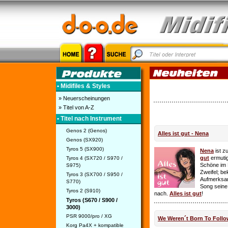
• Midifiles & Styles
» Neuerscheinungen
» Titel von A-Z
• Titel nach Instrument
Genos 2 (Genos)
Alles ist gut - Nena
Genos (SX920)
Tyros 5 (SX900)
Nena
ist z
gut
ermutig
Tyros 4 (SX720 / S970 /
Schöne im 
S975)
Zweifel; be
Tyros 3 (SX700 / S950 /
Aufmerksamk
S770)
Song seine
Tyros 2 (S910)
nach.
Alles ist gut
!
Tyros (S670 / S900 /
3000)
PSR 9000/pro / XG
We Weren´t Born To Follo
Korg Pa4X + kompatible