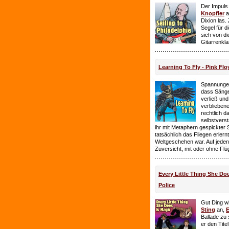
Der Impuls
Knopfler
a
Dixion las
Segel für 
sich von d
Gitarrenkl
Learning To Fly - Pink Flo
Spannungen
dass Sänge
verließ und 
verbliebene
rechtlich 
selbstverst
ihr mit Metaphern gespickter
tatsächlich das Fliegen erlern
Weltgeschehen war. Auf jeden
Zuversicht, mit oder ohne Flü
Every Little Thing She Doe
Police
Gut Ding wi
Sting
an,
E
Ballade zu 
er den Tite