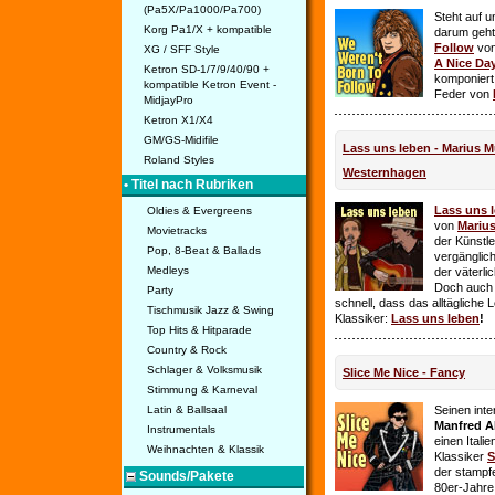
(Pa5X/Pa1000/Pa700)
Steht auf u
Korg Pa1/X + kompatible
darum geht 
Follow
vo
XG / SFF Style
A Nice Da
Ketron SD-1/7/9/40/90 +
komponiert
kompatible Ketron Event -
Feder von
MidjayPro
Ketron X1/X4
GM/GS-Midifile
Lass uns leben - Marius Mü
Roland Styles
Westernhagen
• Titel nach Rubriken
Lass uns 
Oldies & Evergreens
von
Mariu
Movietracks
der Künstle
Pop, 8-Beat & Ballads
vergänglich
Medleys
der väterl
Doch auch
Party
schnell, dass das alltägliche 
Tischmusik Jazz & Swing
Klassiker:
Lass uns leben
!
Top Hits & Hitparade
Country & Rock
Schlager & Volksmusik
Slice Me Nice - Fancy
Stimmung & Karneval
Latin & Ballsaal
Seinen int
Manfred A
Instrumentals
einen Itali
Weihnachten & Klassik
Klassiker
S
der stampf
Sounds/Pakete
80er-Jahre 