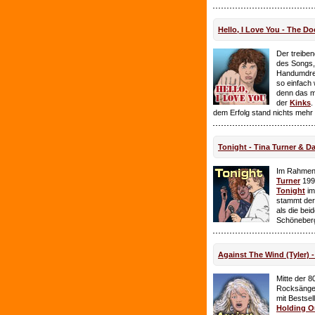
Hello, I Love You - The Do
Der treiben
des Songs,
Handumdre
so einfach 
denn das ma
der
Kinks
.
dem Erfolg stand nichts mehr
Tonight - Tina Turner & D
Im Rahmen
Turner
199
Tonight
im
stammt de
als die bei
Schöneberg
Against The Wind (Tyler) -
Mitte der 8
Rocksänge
mit Bestsel
Holding O