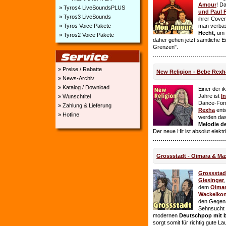
Amour
! D
» Tyros4 LiveSoundsPLUS
und Paul 
» Tyros3 LiveSounds
ihrer Cover
» Tyros Voice Pakete
man verbas
Hecht,
um E
» Tyros2 Voice Pakete
daher gehen jetzt sämtliche 
Grenzen".
» Preise / Rabatte
New Religion - Bebe Rexh
» News-Archiv
» Katalog / Download
Einer der i
Jahre ist
I
» Wunschtitel
Dance-For
» Zahlung & Lieferung
Rexha
ent
» Hotline
werden da
Melodie de
Der neue Hit ist absolut elekt
Grossstadt - Oimara & Ma
Grossstad
Giesinger
dem
Oima
Wackelkon
den Gegens
Sehnsucht n
modernen
Deutschpop mit b
sorgt somit für richtig gute La