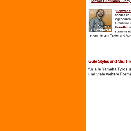
Schwer zu erklären - Joey
"
Schwer zu
handelt es 
legendären
Gefühlvoll 
Heindle
un
stammte ü
renommiertem Texter und Aut
1 Benutzer online
Gute Styles und Midi Fil
für alle Yamaha Tyros 
und viele weitere Form