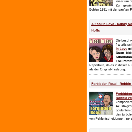
leiser um 
Zum gewüns
Bohlen 1991 mit der sanften 
A Fool In Love - Randy 
Hoffs
Die beschw
französisc
In Love
mi
Duett
, bil
Kinokomödi
The Paren
Repertoire, da es in dieser a
als der Original-Titelsong.
Forbidden Road - Robbie 
Forbidde
Robbie Wil
komponiert.
Akustikgita
opulenten 
den turbul
von Fehlentscheidungen, per