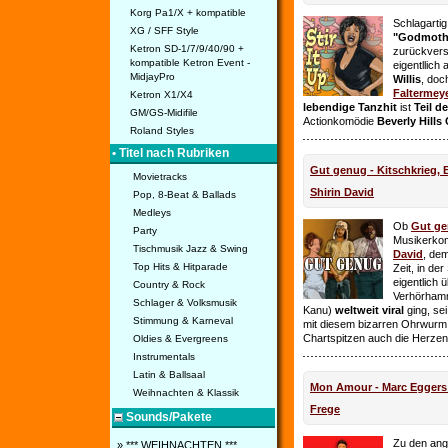
Korg Pa1/X + kompatible
Schlagarti
XG / SFF Style
"Godmothe
Ketron SD-1/7/9/40/90 +
zurückvers
kompatible Ketron Event -
eigentllich
MidjayPro
Willis
, doc
Faltermey
Ketron X1/X4
lebendige Tanzhit
ist
Teil d
GM/GS-Midifile
Actionkomödie
Beverly Hills
Roland Styles
• Titel nach Rubriken
Gut genug - Kitschkrieg,
Movietracks
Shirin David
Pop, 8-Beat & Ballads
Medleys
Ob
Gut g
Party
Musikerko
Tischmusik Jazz & Swing
David
, dem
Top Hits & Hitparade
Zeit, in de
eigentlich 
Country & Rock
Verhörhamm
Schlager & Volksmusik
Kanu)
weltweit viral
ging, sei
Stimmung & Karneval
mit diesem bizarren Ohrwurm 
Chartspitzen auch die Herze
Oldies & Evergreens
Instrumentals
Latin & Ballsaal
Mon Amour - Marc Eggers -
Weihnachten & Klassik
Frege
Sounds/Pakete
Zu den ange
» *** WEIHNACHTEN ***