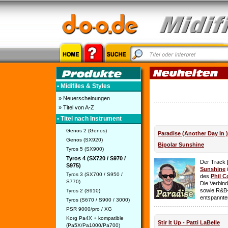
• Midifiles & Styles
» Neuerscheinungen
» Titel von A-Z
• Titel nach Instrument
Genos 2 (Genos)
Paradise (Another Day In 
Genos (SX920)
Bipolar Sunshine
Tyros 5 (SX900)
Tyros 4 (SX720 / S970 /
Der Track
S975)
Sunshine
i
Tyros 3 (SX700 / S950 /
des
Phil C
S770)
Die Verbin
sowie R&B-
Tyros 2 (S910)
entspannte
Tyros (S670 / S900 / 3000)
PSR 9000/pro / XG
Korg Pa4X + kompatible
Stir It Up - Patti LaBelle
(Pa5X/Pa1000/Pa700)