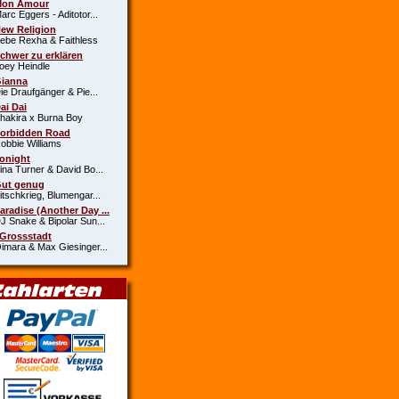
Mon Amour
c Eggers - Aditotor...
New Religion
e Rexha & Faithless
Schwer zu erklären
y Heindle
Gianna
 Draufgänger & Pie...
Dai Dai
kira x Burna Boy
Forbidden Road
bie Williams
Tonight
a Turner & David Bo...
Gut genug
schkrieg, Blumengar...
Paradise (Another Day ...
Snake & Bipolar Sun...
 Grossstadt
ara & Max Giesinger...