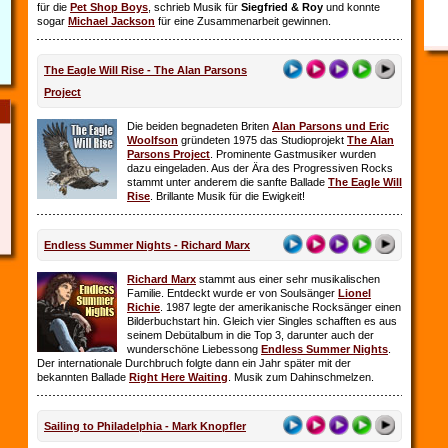
für die
Pet Shop Boys
, schrieb Musik für
Siegfried & Roy
und konnte
sogar
Michael Jackson
für eine Zusammenarbeit gewinnen.
The Eagle Will Rise - The Alan Parsons
Project
Die beiden begnadeten Briten
Alan Parsons und Eric
Woolfson
gründeten 1975 das Studioprojekt
The Alan
Parsons Project
. Prominente Gastmusiker wurden
dazu eingeladen. Aus der Ära des Progressiven Rocks
stammt unter anderem die sanfte Ballade
The Eagle Will
Rise
. Brillante Musik für die Ewigkeit!
Endless Summer Nights - Richard Marx
Richard Marx
stammt aus einer sehr musikalischen
Familie. Entdeckt wurde er von Soulsänger
Lionel
Richie
. 1987 legte der amerikanische Rocksänger einen
Bilderbuchstart hin. Gleich vier Singles schafften es aus
seinem Debütalbum in die Top 3, darunter auch der
wunderschöne Liebessong
Endless Summer Nights
.
Der internationale Durchbruch folgte dann ein Jahr später mit der
bekannten Ballade
Right Here Waiting
. Musik zum Dahinschmelzen.
Sailing to Philadelphia - Mark Knopfler