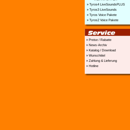
» Tyros4 LiveSoundsPLUS
» Tyros3 LiveSounds
» Tyros Voice Pakete
» Tyros2 Voice Pakete
» Preise / Rabatte
» News-Archiv
» Katalog / Download
» Wunschtitel
» Zahlung & Lieferung
» Hotline