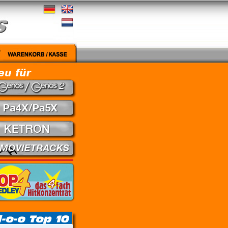
 Medley - Theuns Jordaan & Juanita du Plessis // Kein Gefühl - Marius Müller-Westerhagen /