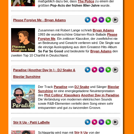
maßgeblich dazu bei, dass
The Police
zu einem der
größten
Pop-Acts der frühen 80er-Jahre
wurde.
Please Forgive Me - Bryan Adams
Zusammen mit Robert Lange schrieb
Bryan Adams
1993 die wunderschöne Gitarren-Rock-Ballade
Please
Forgive Me
. Ein zeitloser Klassiker, der zweifelsfrei nie
an Bedeutung und Gewicht verlieren wird. Die Single war
die einzige Auskopplung aus dem Greatest-Hits-Album
So Far So
Good
und bedeutete für
Bryan Adams
den
zweiten Top 10 Charthit in Deutschland.
Paradise (Another Day In ) - DJ Snake &
Bipolar Sunshine
Der Track
Paradise
von
DJ Snake
und Sänger
Bipolar
Sunshine
ist eine energiegeladene Neuinterpretation
des
Phil Collins' Klassikers
Another Day in Paradise
.
Die Verbindung von modernen elektrischen Sounds
sowie R&B-Elementen verleiht dem Song einen sehr
entspannten und gut zu tanzenden Groove.
Stir It Up - Patti LaBelle
Schlagartig wird man mit
Stir It Up
von der