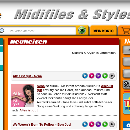
--- Midifiles & Styles in Vorbereitung: Country
Alles ist gut - Nena
Nena
ist zurück! Mit ihrem brandaktuellen Hit
Alles ist
gut
ermutigt sie die Hörer, sich auf das Positive und
Schöne im Leben zu fokussieren: Zuversicht statt
Zweifel; bekanntlich folgt die Energie der
Aufmerksamkeit! Ganz leise und subtil entfaltet dieser
Song seine Wirkung und schwingt lange im Ohr
nach.
Alles ist gut
!
We Weren´t Born To Follow - Bon Jovi