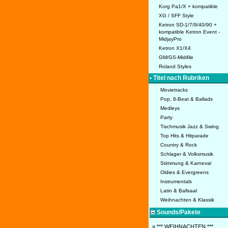
Korg Pa1/X + kompatible
XG / SFF Style
Ketron SD-1/7/9/40/90 +
kompatible Ketron Event -
MidjayPro
Ketron X1/X4
GM/GS-Midifile
Roland Styles
• Titel nach Rubriken
Movietracks
Pop, 8-Beat & Ballads
Medleys
Party
Tischmusik Jazz & Swing
Top Hits & Hitparade
Country & Rock
Schlager & Volksmusik
Stimmung & Karneval
Oldies & Evergreens
Instrumentals
Latin & Ballsaal
Weihnachten & Klassik
Sounds/Pakete
» *** WEIHNACHTEN ***