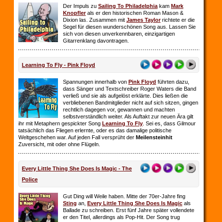
Der Impuls zu
Sailing To Philadelphia
kam
Mark
Knopfler
als er den historischen Roman Mason &
Dixion las. Zusammen mit
James Taylor
richtete er die
Segel für diesen wunderschönen Song aus. Lassen Sie
sich von diesen unverkennbaren, einzigartigen
Gitarrenklang davontragen.
Learning To Fly - Pink Floyd
Spannungen innerhalb von
Pink Floyd
führten dazu,
dass Sänger und Textschreiber Roger Waters die Band
verließ und sie als aufgelöst erklärte. Dies ließen die
verbliebenen Bandmitglieder nicht auf sich sitzen, gingen
rechtlich dagegen vor, gewannen und machten
selbstverständlich weiter. Als Auftakt zur neuen Ära gilt
ihr mit Metaphern gespickter Song
Learning To Fly
. Sei es, dass Gilmour
tatsächlich das Fliegen erlernte, oder es das damalige politische
Weltgeschehen war. Auf jeden Fall versprüht der
Meilensteinhit
Zuversicht, mit oder ohne Flügeln.
Every Little Thing She Does Is Magic - The
Police
Gut Ding will Weile haben. Mitte der 70er-Jahre fing
Sting
an,
Every Little Thing She Does Is Magic
als
Ballade zu schreiben. Erst fünf Jahre später vollendete
er den Titel, allerdings als Pop-Hit. Der Song trug