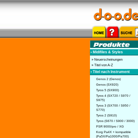
• Midifiles & Styles
» Neuerscheinungen
» Titel von A-Z
• Titel nach Instrument
Genos 2 (Genos)
Genos (SX920)
Tyros 5 (SX900)
Tyros 4 (SX720 / S970 /
S975)
Tyros 3 (SX700 / S950 /
S770)
Tyros 2 (S910)
Tyros (S670 / S900 / 3000)
PSR 9000/pro / XG
Korg Pa4X + kompatible
(Pa5X/Pa1000/Pa700)