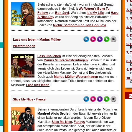
1. 
Steht auf und steht dafür ein, woran ihr glaubt! Genau
Mar
darum geht es in dem Kulthit
We Weren´t Born To
2. 
Follow
von
Bon Jovi
. Wie schon
It´s My Life
und
Have
Beb
A Nice Day
wurde der Song als eine Art Schlachtruf
3. 
komponiert. Natürlich stammen Text und Musik aus der
Joe
Feder von
Richie Sambora und Jon Bon Jovi
.
4. 
Die
5. 
Sha
Lass uns leben - Marius Müller-
6. 
Westernhagen
Rob
7. 
Lass uns leben
ist eine der erfolgreichsten Balladen
Tin
von
Marius Müller-Westernhagen
. Schon früh musste
8. 
der Künstler am eigenen Leib erleben, wie kostbar und
Kit
vergänglich das Leben ist. Stets richtete er sich nach
9. 
der väterlichen Maxime: Demut und Bescheidenheit.
DJ 
Doch auch
Marius Müller-Westernhagen
merkte recht
10.
schnell, dass das alltägliche Leben sein Tribut fordert, so schrieb er den
Oim
Klassiker:
Lass uns leben
!
Slice Me Nice - Fancy
Seinen internationalen Durchbruch feierte der Münchner
Manfred Alois Segieth
, der fälschlicherweise immer für
einen Italiener gehalten wurde, mit dem Euro-Disco-
Klassiker
Slice Me Nice
.
Fancys
Markenzeichen war
der stampfende Maschinen-Beat, der die Musik der
80er-Jahre unumstößlich geprägt hat. Auch arbeitete er