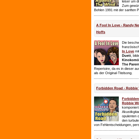
leiser um 
Zum gewüns
Bohlen 1991 mit der sanften 
A Fool In Love - Randy 
Hoffs
Die beschw
französisc
In Love
mi
Duett
, bil
Kinokomödi
The Paren
Repertoire, da es in dieser a
als der Original-Titelsong.
Forbidden Road - Robbie 
Forbidde
Robbie Wil
komponiert.
Akustikgita
opulenten 
den turbul
von Fehlentscheidungen, per