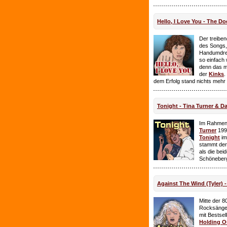
Hello, I Love You - The Do
Der treiben
des Songs,
Handumdre
so einfach 
denn das ma
der
Kinks
.
dem Erfolg stand nichts mehr
Tonight - Tina Turner & D
Im Rahmen
Turner
199
Tonight
im
stammt de
als die bei
Schöneberg
Against The Wind (Tyler) -
Mitte der 8
Rocksänge
mit Bestsel
Holding O