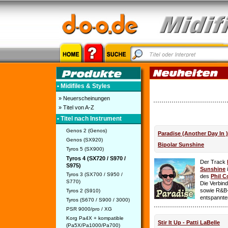
• Midifiles & Styles
» Neuerscheinungen
» Titel von A-Z
• Titel nach Instrument
Genos 2 (Genos)
Paradise (Another Day In 
Genos (SX920)
Bipolar Sunshine
Tyros 5 (SX900)
Tyros 4 (SX720 / S970 /
Der Track
S975)
Sunshine
i
Tyros 3 (SX700 / S950 /
des
Phil C
S770)
Die Verbin
sowie R&B-
Tyros 2 (S910)
entspannte
Tyros (S670 / S900 / 3000)
PSR 9000/pro / XG
Korg Pa4X + kompatible
Stir It Up - Patti LaBelle
(Pa5X/Pa1000/Pa700)