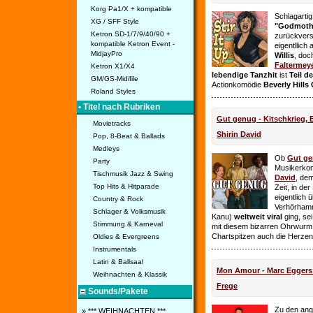
Korg Pa1/X + kompatible
Schlagarti
XG / SFF Style
"Godmothe
Ketron SD-1/7/9/40/90 +
zurückvers
kompatible Ketron Event -
eigentllich
MidjayPro
Willis
, doc
Faltermey
Ketron X1/X4
lebendige Tanzhit
ist
Teil d
GM/GS-Midifile
Actionkomödie
Beverly Hills
Roland Styles
• Titel nach Rubriken
Gut genug - Kitschkrieg,
Movietracks
Shirin David
Pop, 8-Beat & Ballads
Medleys
Ob
Gut g
Party
Musikerko
Tischmusik Jazz & Swing
David
, dem
Top Hits & Hitparade
Zeit, in de
eigentlich 
Country & Rock
Verhörhamm
Schlager & Volksmusik
Kanu)
weltweit viral
ging, sei
Stimmung & Karneval
mit diesem bizarren Ohrwurm 
Chartspitzen auch die Herze
Oldies & Evergreens
Instrumentals
Latin & Ballsaal
Mon Amour - Marc Eggers -
Weihnachten & Klassik
Frege
Sounds/Pakete
Zu den ange
» *** WEIHNACHTEN ***