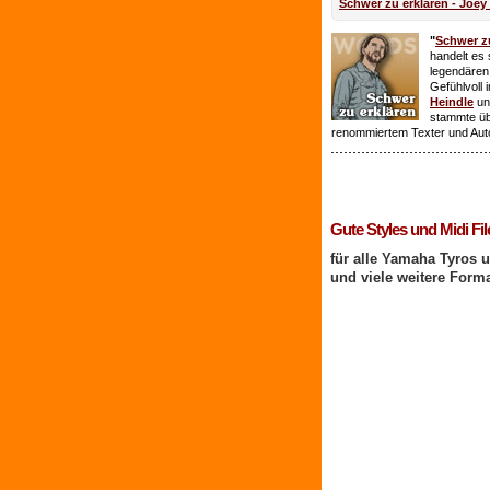
Schwer zu erklären - Joey
"
Schwer zu
handelt es 
legendären
Gefühlvoll 
Heindle
un
stammte ü
renommiertem Texter und Aut
1 Benutzer online
Gute Styles und Midi Fil
für alle Yamaha Tyros 
und viele weitere Form