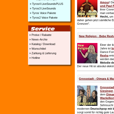
Amour
! D
» Tyros4 LiveSoundsPLUS
und Paul 
» Tyros3 LiveSounds
ihrer Cover
» Tyros Voice Pakete
man verbas
Hecht,
um E
» Tyros2 Voice Pakete
daher gehen jetzt sämtliche 
Grenzen".
» Preise / Rabatte
New Religion - Bebe Rexh
» News-Archiv
» Katalog / Download
Einer der i
Jahre ist
I
» Wunschtitel
Dance-For
» Zahlung & Lieferung
Rexha
ent
» Hotline
werden da
Melodie de
Der neue Hit ist absolut elekt
Grossstadt - Oimara & Ma
Grossstad
Giesinger
dem
Oima
Wackelkon
den Gegens
Sehnsucht n
modernen
Deutschpop mit b
sorgt somit für richtig gute La