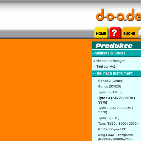
• Midifiles & Styles
» Neuerscheinungen
» Titel von A-Z
• Titel nach Instrument
Genos 2 (Genos)
Genos (SX920)
Tyros 5 (SX900)
Tyros 4 (SX720 / S970 /
S975)
Tyros 3 (SX700 / S950 /
S770)
Tyros 2 (S910)
Tyros (S670 / S900 / 3000)
PSR 9000/pro / XG
Korg Pa4X + kompatible
(Pa5X/Pa1000/Pa700)