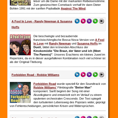
leiser um die Dame mit der markanten Reibeisenstimme.
Zum gewünschten Comeback verhalf ihr dann Dieter
Bohlen 1991 mit der sanften Popballade
Against The Wind
.
A Fool In Love - Randy Newman & Susanna
Hoffs
Die beschwingte und bezaubernde
französisch/englische Bossa-Nova-Version von
A Fool
In Love
mit
Randy Newman
und
Susanna Hoffs
im
Duett
, bildet den krönenden Abschluss der
Kinokomödie "Die Braut, der Vater und ich (Meet
The Parents)"
. Unseres Erachtens ein kleines Juwel im
Repertoire, da es in dieser ausgefallenen Kombination noch viel schöner ist
als der Original-Titelsong.
Forbidden Road - Robbie Williams
Forbidden Road
wurde speziell für den Soundtrack von
Robbie Williams'
Filmbiografie "
Better Man"
komponiert. Sanft beginnt der Song mit einer
Akustikgitarre und entwickelt sich im Verlauf zu einem
opulenten orchestralen Crescendo. Der Text spiegelt
den turbulenten Lebensweg des Popstars wider, geprägt
von Fehlentscheidungen, persönlichen Krisen und Widersprüchen.