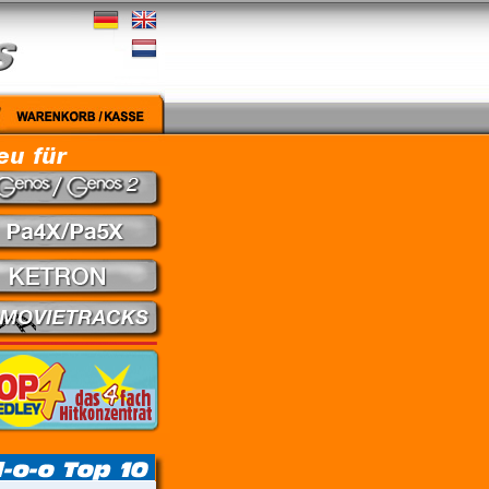
 gut - Nena // Every Little Thing She Does Is Magic - The Police // Learning To Fly - Pink F