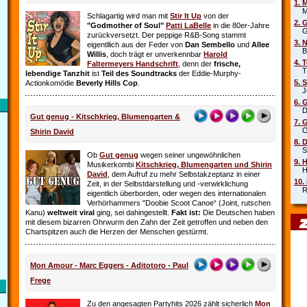
1. 
Mar
Schlagartig wird man mit
Stir It Up
von der
2. 
"Godmother of Soul"
Patti LaBelle
in die 80er-Jahre
Gr
zurückversetzt. Der peppige R&B-Song stammt
3. 
eigentllich aus der Feder von
Dan Sembello
und
Allee
Beb
Willis
, doch trägt er unverkennbar
Harold
4. 
Faltermeyers Handschrift
, denn der
frische,
Tin
lebendige Tanzhit
ist
Teil des Soundtracks
der Eddie-Murphy-
5. 
Actionkomödie
Beverly Hills Cop
.
Joe
6. 
Die
Gut genug - Kitschkrieg, Blumengarten &
7. 
Oim
Shirin David
8. 
Sha
Ob
Gut genug
wegen seiner ungewöhnlichen
9. 
Musikerkombi
Kitschkrieg, Blumengarten und Shirin
Hel
David
, dem Aufruf zu mehr Selbstakzeptanz in einer
10.
Zeit, in der Selbstdarstellung und ‑verwirklichung
Rob
eigentlich überborden, oder wegen des internationalen
Verhörhammers "Doobie Scoot Canoe“ (Joint, rutschen
Kanu)
weltweit viral
ging, sei dahingestellt.
Fakt ist:
Die Deutschen haben
mit diesem bizarren Ohrwurm den Zahn der Zeit getroffen und neben den
Chartspitzen auch die Herzen der Menschen gestürmt.
Mon Amour - Marc Eggers - Aditotoro - Paul
Frege
Zu den angesagten Partyhits 2026 zählt sicherlich
Mon