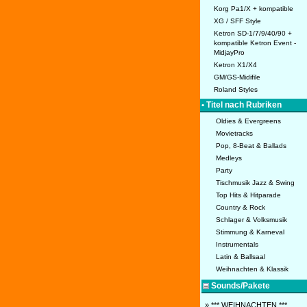
Korg Pa1/X + kompatible
XG / SFF Style
Ketron SD-1/7/9/40/90 +
kompatible Ketron Event -
MidjayPro
Ketron X1/X4
GM/GS-Midifile
Roland Styles
• Titel nach Rubriken
Oldies & Evergreens
Movietracks
Pop, 8-Beat & Ballads
Medleys
Party
Tischmusik Jazz & Swing
Top Hits & Hitparade
Country & Rock
Schlager & Volksmusik
Stimmung & Karneval
Instrumentals
Latin & Ballsaal
Weihnachten & Klassik
Sounds/Pakete
» *** WEIHNACHTEN ***