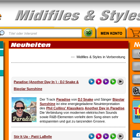
--- Midifiles & Styles in Vorbereitung: Alles ist
Paradise (Another Day In ) - DJ Snake &
Bipolar Sunshine
Der Track
Paradise
von
DJ Snake
und Sänger
Bipolar
Sunshine
ist eine energiegeladene Neuinterpretation
des
Phil Collins' Klassikers
Another Day in Paradise
.
Die Verbindung von modernen elektrischen Sounds
sowie R&B-Elementen verleiht dem Song einen sehr
entspannten und gut zu tanzenden Groove.
Stir It Up - Patti LaBelle