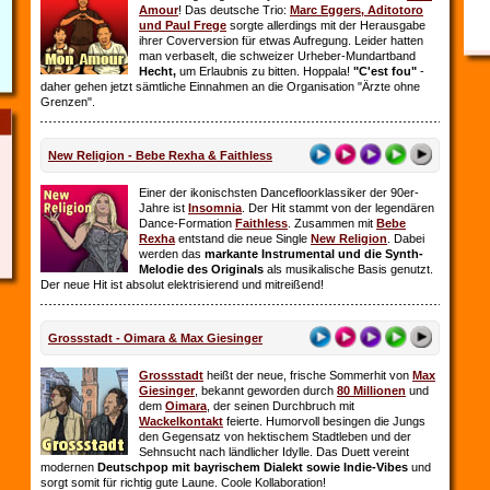
Amour
! Das deutsche Trio:
Marc Eggers, Aditotoro
und Paul Frege
sorgte allerdings mit der Herausgabe
ihrer Coverversion für etwas Aufregung. Leider hatten
man verbaselt, die schweizer Urheber-Mundartband
Hecht,
um Erlaubnis zu bitten. Hoppala!
"C'est fou"
-
daher gehen jetzt sämtliche Einnahmen an die Organisation "Ärzte ohne
Grenzen".
New Religion - Bebe Rexha & Faithless
Einer der ikonischsten Dancefloorklassiker der 90er-
Jahre ist
Insomnia
. Der Hit stammt von der legendären
Dance-Formation
Faithless
. Zusammen mit
Bebe
Rexha
entstand die neue Single
New Religion
. Dabei
werden das
markante Instrumental und die Synth-
Melodie des Originals
als musikalische Basis genutzt.
Der neue Hit ist absolut elektrisierend und mitreißend!
Grossstadt - Oimara & Max Giesinger
Grossstadt
heißt der neue, frische Sommerhit von
Max
Giesinger
, bekannt geworden durch
80 Millionen
und
dem
Oimara
, der seinen Durchbruch
mit
Wackelkontakt
feierte. Humorvoll besingen die Jungs
den Gegensatz von hektischem Stadtleben und der
Sehnsucht nach ländlicher Idylle. Das Duett vereint
modernen
Deutschpop mit bayrischem Dialekt sowie Indie-Vibes
und
sorgt somit für richtig gute Laune. Coole Kollaboration!