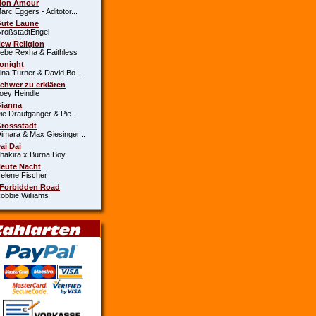
Mon Amour
c Eggers - Aditotor...
Gute Laune
oßstadtEngel
New Religion
e Rexha & Faithless
Tonight
a Turner & David Bo...
Schwer zu erklären
y Heindle
Gianna
 Draufgänger & Pie...
Grossstadt
ara & Max Giesinger...
Dai Dai
kira x Burna Boy
Heute Nacht
ene Fischer
 Forbidden Road
bie Williams