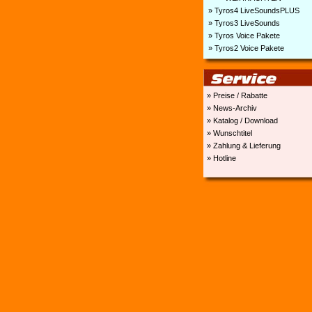
» Tyros4 LiveSoundsPLUS
» Tyros3 LiveSounds
» Tyros Voice Pakete
» Tyros2 Voice Pakete
» Preise / Rabatte
» News-Archiv
» Katalog / Download
» Wunschtitel
» Zahlung & Lieferung
» Hotline