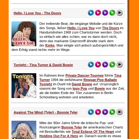
Hello, I Love You - The Doors
Der treibende Beat, die eingänge Melodie und die Kürze
des Songs, ließen
Hello, I Love You
von
The Doors
im
Handumdrehen 1968 zum Chartstürmer werden. Doch
so einfach wie alles schien, war es dann doch nicht,
denn das markante Gitarrenriff ähnelte stark dem
der
Kinks
. Man einigte sich jedoch außergerichtlich und
dem Erfolg stand nichts mehr im Wege.
Tonight - Tina Turner & David Bowie
Im Rahmen ihrer
Private Dancer-Tournee
führte
Tina
Turner
1994 die einfühlsame
Reggae-Pop-Ballade
Tonight
im Duett mit
David Bowie
auf. Ursprünglich
stammt der Song von
Iggy Pop
und
Bowie
aus der Zeit,
als die beiden Ende der 70er zusammen in Berlin-
Schöneberg wohnten und arbeiteten.
Against The Wind (Tyler) - Bonnie Tyler
Mitte der 80er-Jahre führte die britische Pop- und
Rocksängerin
Bonnie Tyler
die amerikanischen Charts
mit Bestsellerhits wie
Total Eclipse Of The Heart
und
Holding Out For A Hero
an. Danach wurde es etwas