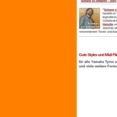
Schwer zu erklären - Joey
"
Schwer zu
handelt es 
legendären
Gefühlvoll 
Heindle
un
stammte ü
renommiertem Texter und Aut
1 Benutzer online
Gute Styles und Midi Fil
für alle Yamaha Tyros 
und viele weitere Form