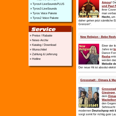
Amour
! D
» Tyros4 LiveSoundsPLUS
und Paul 
» Tyros3 LiveSounds
ihrer Cover
» Tyros Voice Pakete
man verbas
Hecht,
um E
» Tyros2 Voice Pakete
daher gehen jetzt sämtliche 
Grenzen".
» Preise / Rabatte
New Religion - Bebe Rexh
» News-Archiv
» Katalog / Download
Einer der i
Jahre ist
I
» Wunschtitel
Dance-For
» Zahlung & Lieferung
Rexha
ent
» Hotline
werden da
Melodie de
Der neue Hit ist absolut elekt
Grossstadt - Oimara & Ma
Grossstad
Giesinger
dem
Oima
Wackelkon
den Gegens
Sehnsucht n
modernen
Deutschpop mit b
sorgt somit für richtig gute La