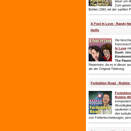
leiser um 
Zum gewüns
Bohlen 1991 mit der sanften 
A Fool In Love - Randy 
Hoffs
Die beschw
französisc
In Love
mi
Duett
, bil
Kinokomödi
The Paren
Repertoire, da es in dieser a
als der Original-Titelsong.
Forbidden Road - Robbie 
Forbidde
Robbie Wil
komponiert.
Akustikgita
opulenten 
den turbul
von Fehlentscheidungen, per