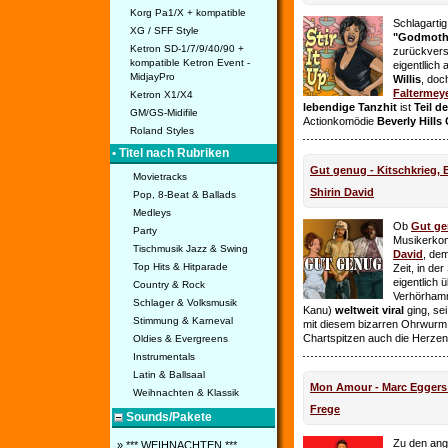
Korg Pa1/X + kompatible
Schlagarti
XG / SFF Style
"Godmothe
Ketron SD-1/7/9/40/90 +
zurückvers
kompatible Ketron Event -
eigentllich
MidjayPro
Willis
, doc
Faltermey
Ketron X1/X4
lebendige Tanzhit
ist
Teil d
GM/GS-Midifile
Actionkomödie
Beverly Hills
Roland Styles
• Titel nach Rubriken
Gut genug - Kitschkrieg,
Movietracks
Shirin David
Pop, 8-Beat & Ballads
Medleys
Ob
Gut g
Party
Musikerko
Tischmusik Jazz & Swing
David
, dem
Top Hits & Hitparade
Zeit, in de
eigentlich 
Country & Rock
Verhörhamm
Schlager & Volksmusik
Kanu)
weltweit viral
ging, sei
Stimmung & Karneval
mit diesem bizarren Ohrwurm 
Chartspitzen auch die Herze
Oldies & Evergreens
Instrumentals
Latin & Ballsaal
Mon Amour - Marc Eggers -
Weihnachten & Klassik
Frege
Sounds/Pakete
Zu den ange
» *** WEIHNACHTEN ***