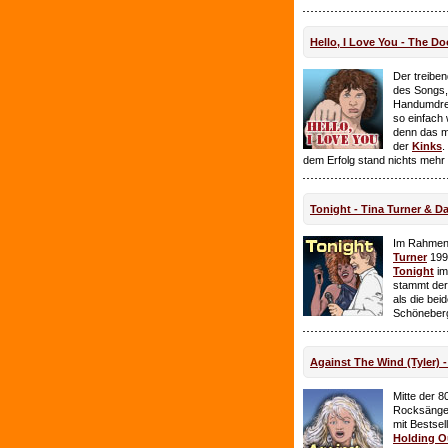
Hello, I Love You - The Do
Der treiben
des Songs,
Handumdre
so einfach 
denn das ma
der
Kinks
.
dem Erfolg stand nichts mehr
Tonight - Tina Turner & D
Im Rahmen
Turner
199
Tonight
im
stammt de
als die bei
Schöneberg
Against The Wind (Tyler) -
Mitte der 8
Rocksänge
mit Bestsel
Holding O