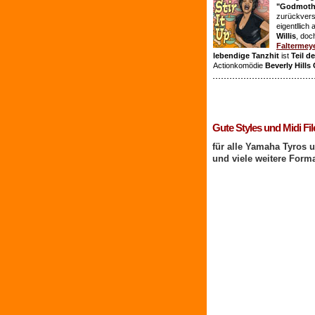
"Godmothe
zurückvers
eigentllich
Willis
, doc
Faltermey
lebendige Tanzhit
ist
Teil d
Actionkomödie
Beverly Hills
1 Benutzer online
Gute Styles und Midi Fil
für alle Yamaha Tyros 
und viele weitere Form