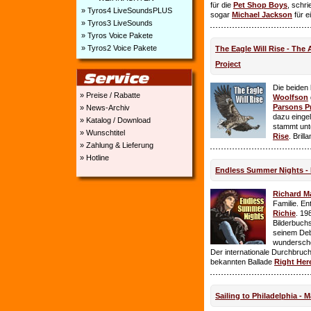
für die
Pet Shop Boys
, schr
» Tyros4 LiveSoundsPLUS
sogar
Michael Jackson
für e
» Tyros3 LiveSounds
» Tyros Voice Pakete
» Tyros2 Voice Pakete
The Eagle Will Rise - The
Project
Die beiden
» Preise / Rabatte
Woolfson
Parsons P
» News-Archiv
dazu einge
» Katalog / Download
stammt unt
» Wunschtitel
Rise
. Brill
» Zahlung & Lieferung
» Hotline
Endless Summer Nights - 
Richard M
Familie. E
Richie
. 19
Bilderbuchs
seinem Deb
wundersch
Der internationale Durchbruch 
bekannten Ballade
Right Her
Sailing to Philadelphia - 