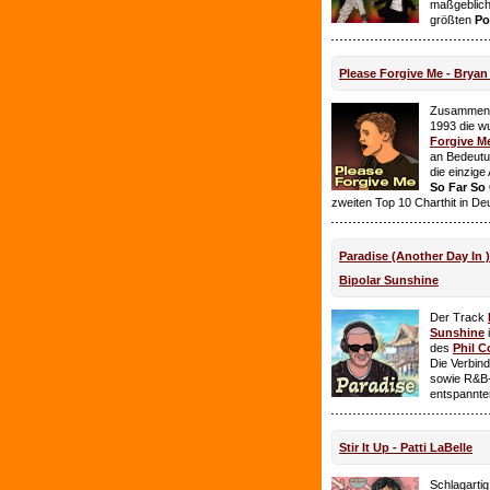
maßgeblich
größten
Po
Please Forgive Me - Brya
Zusammen 
1993 die w
Forgive M
an Bedeutun
die einzig
So Far So
zweiten Top 10 Charthit in De
Paradise (Another Day In 
Bipolar Sunshine
Der Track
Sunshine
i
des
Phil C
Die Verbin
sowie R&B-
entspannte
Stir It Up - Patti LaBelle
Schlagarti