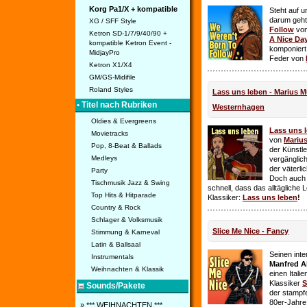
Korg Pa1/X + kompatible
Steht auf u
darum geht 
XG / SFF Style
Follow
vo
Ketron SD-1/7/9/40/90 +
A Nice Da
kompatible Ketron Event -
komponiert
MidjayPro
Feder von
Ketron X1/X4
GM/GS-Midifile
Roland Styles
Lass uns leben - Marius Mü
• Titel nach Rubriken
Westernhagen
Oldies & Evergreens
Lass uns 
Movietracks
von
Mariu
Pop, 8-Beat & Ballads
der Künstle
Medleys
vergänglich
der väterl
Party
Doch auch
Tischmusik Jazz & Swing
schnell, dass das alltägliche 
Top Hits & Hitparade
Klassiker:
Lass uns leben
!
Country & Rock
Schlager & Volksmusik
Slice Me Nice - Fancy
Stimmung & Karneval
Latin & Ballsaal
Seinen int
Instrumentals
Manfred A
Weihnachten & Klassik
einen Itali
Klassiker
S
Sounds/Pakete
der stampf
80er-Jahre 
» *** WEIHNACHTEN ***