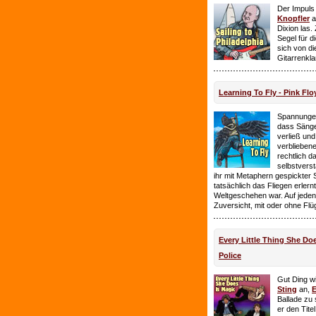
Der Impuls
Knopfler
a
Dixion las
Segel für 
sich von d
Gitarrenkl
Learning To Fly - Pink Flo
Spannungen
dass Sänge
verließ und 
verbliebene
rechtlich 
selbstverst
ihr mit Metaphern gespickter
tatsächlich das Fliegen erlern
Weltgeschehen war. Auf jeden
Zuversicht, mit oder ohne Flü
Every Little Thing She Doe
Police
Gut Ding wi
Sting
an,
E
Ballade zu 
er den Tite