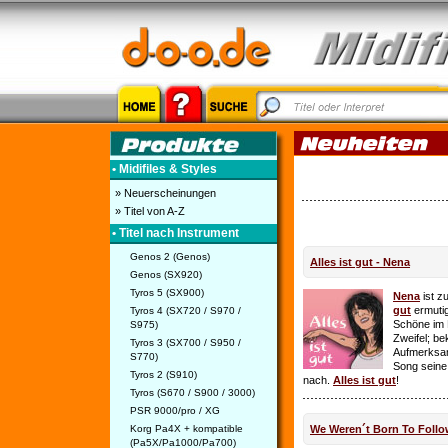
• Midifiles & Styles
» Neuerscheinungen
» Titel von A-Z
• Titel nach Instrument
Genos 2 (Genos)
Alles ist gut - Nena
Genos (SX920)
Tyros 5 (SX900)
Nena
ist z
gut
ermutig
Tyros 4 (SX720 / S970 /
Schöne im 
S975)
Zweifel; be
Tyros 3 (SX700 / S950 /
Aufmerksamk
S770)
Song seine
Tyros 2 (S910)
nach.
Alles ist gut
!
Tyros (S670 / S900 / 3000)
PSR 9000/pro / XG
Korg Pa4X + kompatible
We Weren´t Born To Follo
(Pa5X/Pa1000/Pa700)