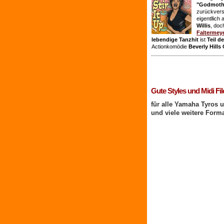
"Godmothe
zurückvers
eigentllich
Willis
, doc
Faltermey
lebendige Tanzhit
ist
Teil d
Actionkomödie
Beverly Hills
1 Benutzer online
Gute Styles und Midi Fil
für alle Yamaha Tyros 
und viele weitere Form