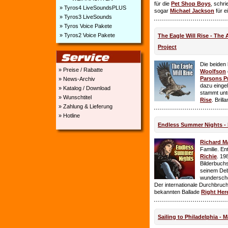
für die
Pet Shop Boys
, schr
» Tyros4 LiveSoundsPLUS
sogar
Michael Jackson
für e
» Tyros3 LiveSounds
» Tyros Voice Pakete
» Tyros2 Voice Pakete
The Eagle Will Rise - The
Project
Die beiden
» Preise / Rabatte
Woolfson
Parsons P
» News-Archiv
dazu einge
» Katalog / Download
stammt unt
» Wunschtitel
Rise
. Brill
» Zahlung & Lieferung
» Hotline
Endless Summer Nights - 
Richard M
Familie. E
Richie
. 19
Bilderbuchs
seinem Deb
wundersch
Der internationale Durchbruch 
bekannten Ballade
Right Her
Sailing to Philadelphia - 