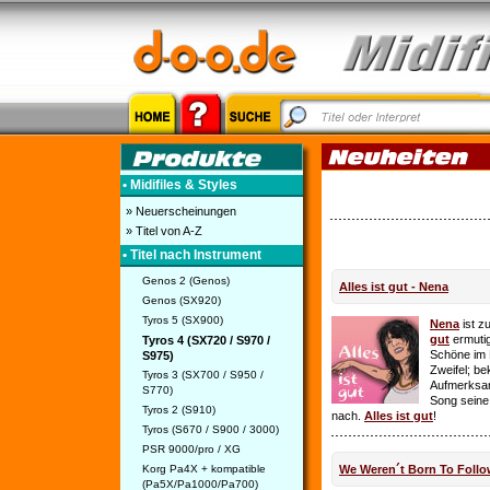
• Midifiles & Styles
» Neuerscheinungen
» Titel von A-Z
• Titel nach Instrument
Genos 2 (Genos)
Alles ist gut - Nena
Genos (SX920)
Tyros 5 (SX900)
Nena
ist z
gut
ermutig
Tyros 4 (SX720 / S970 /
Schöne im 
S975)
Zweifel; be
Tyros 3 (SX700 / S950 /
Aufmerksamk
S770)
Song seine
Tyros 2 (S910)
nach.
Alles ist gut
!
Tyros (S670 / S900 / 3000)
PSR 9000/pro / XG
Korg Pa4X + kompatible
We Weren´t Born To Follo
(Pa5X/Pa1000/Pa700)