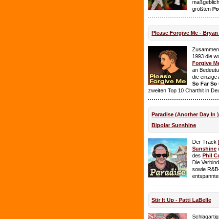
maßgeblich
größten
Po
Please Forgive Me - Brya
Zusammen 
1993 die w
Forgive M
an Bedeutun
die einzig
So Far So
zweiten Top 10 Charthit in De
Paradise (Another Day In 
Bipolar Sunshine
Der Track
Sunshine
i
des
Phil C
Die Verbin
sowie R&B-
entspannte
Stir It Up - Patti LaBelle
Schlagarti