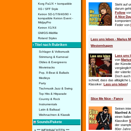
Korg Pa1/X + kompatible
Steht auf u
darum geht 
XG / SFF Style
Follow
vo
Ketron SD-1/7/9/40/90 +
A Nice Da
kompatible Ketron Event -
komponiert
MidjayPro
Feder von
Ketron X1/X4
GM/GS-Midifile
Roland Styles
Lass uns leben - Marius Mü
• Titel nach Rubriken
Westernhagen
Schlager & Volksmusik
Lass uns 
Stimmung & Karneval
von
Mariu
Oldies & Evergreens
der Künstle
Movietracks
vergänglich
der väterl
Pop, 8-Beat & Ballads
Doch auch
Medleys
schnell, dass das alltägliche 
Party
Klassiker:
Lass uns leben
!
Tischmusik Jazz & Swing
Top Hits & Hitparade
Slice Me Nice - Fancy
Country & Rock
Instrumentals
Seinen int
Latin & Ballsaal
Manfred A
Weihnachten & Klassik
einen Itali
Klassiker
S
Sounds/Pakete
der stampf
80er-Jahre 
» *** WEIHNACHTEN ***