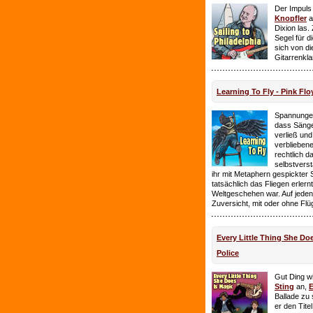
Der Impuls
Knopfler
a
Dixion las
Segel für 
sich von d
Gitarrenkl
Learning To Fly - Pink Flo
Spannungen
dass Sänge
verließ und 
verbliebene
rechtlich 
selbstverst
ihr mit Metaphern gespickter
tatsächlich das Fliegen erlern
Weltgeschehen war. Auf jeden
Zuversicht, mit oder ohne Flü
Every Little Thing She Doe
Police
Gut Ding wi
Sting
an,
E
Ballade zu 
er den Tite