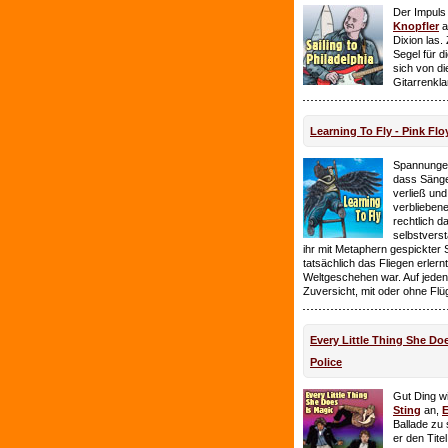
Der Impuls
Knopfler
a
Dixion las
Segel für 
sich von d
Gitarrenkl
Learning To Fly - Pink Flo
Spannungen
dass Sänge
verließ und 
verbliebene
rechtlich 
selbstverst
ihr mit Metaphern gespickter
tatsächlich das Fliegen erlern
Weltgeschehen war. Auf jeden
Zuversicht, mit oder ohne Flü
Every Little Thing She Doe
Police
Gut Ding wi
Sting
an,
E
Ballade zu 
er den Tite