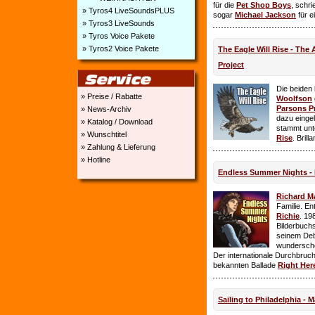
für die
Pet Shop Boys
, schr
» Tyros4 LiveSoundsPLUS
sogar
Michael Jackson
für e
» Tyros3 LiveSounds
» Tyros Voice Pakete
» Tyros2 Voice Pakete
The Eagle Will Rise - The
Project
Die beiden
» Preise / Rabatte
Woolfson
Parsons P
» News-Archiv
dazu einge
» Katalog / Download
stammt unt
» Wunschtitel
Rise
. Brill
» Zahlung & Lieferung
» Hotline
Endless Summer Nights - 
Richard M
Familie. E
Richie
. 19
Bilderbuchs
seinem Deb
wundersch
Der internationale Durchbruch 
bekannten Ballade
Right Her
Sailing to Philadelphia - 