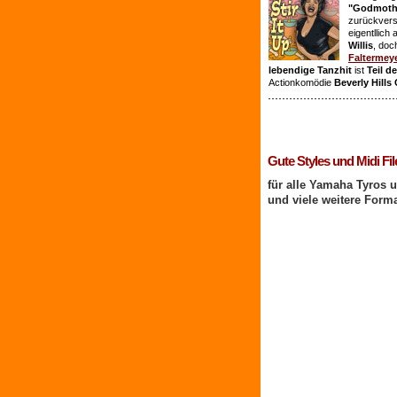
"Godmothe
zurückvers
eigentllich
Willis
, doc
Faltermey
lebendige Tanzhit
ist
Teil d
Actionkomödie
Beverly Hills
1 Benutzer online
Gute Styles und Midi Fil
für alle Yamaha Tyros 
und viele weitere Form