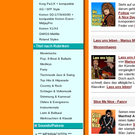
Korg Pa1/X + kompatible
Steht auf u
darum geht 
XG / SFF Style
Follow
vo
Ketron SD-1/7/9/40/90 +
A Nice Da
kompatible Ketron Event -
komponiert
MidjayPro
Feder von
Ketron X1/X4
GM/GS-Midifile
Roland Styles
Lass uns leben - Marius Mü
• Titel nach Rubriken
Westernhagen
Movietracks
Lass uns 
Pop, 8-Beat & Ballads
von
Mariu
Medleys
der Künstle
Party
vergänglich
der väterl
Tischmusik Jazz & Swing
Doch auch
Top Hits & Hitparade
schnell, dass das alltägliche 
Country & Rock
Klassiker:
Lass uns leben
!
Schlager & Volksmusik
Stimmung & Karneval
Slice Me Nice - Fancy
Oldies & Evergreens
Instrumentals
Seinen int
Latin & Ballsaal
Manfred A
Weihnachten & Klassik
einen Itali
Klassiker
S
Sounds/Pakete
der stampf
80er-Jahre 
» *** WEIHNACHTEN ***