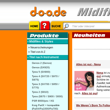
• Midifiles & Styles
» Neuerscheinungen
» Titel von A-Z
• Titel nach Instrument
Genos 2 (Genos)
Alles ist gut - Nena
Genos (SX920)
Tyros 5 (SX900)
Nena
ist z
gut
ermutig
Tyros 4 (SX720 / S970 /
Schöne im 
S975)
Zweifel; be
Tyros 3 (SX700 / S950 /
Aufmerksamk
S770)
Song seine
Tyros 2 (S910)
nach.
Alles ist gut
!
Tyros (S670 / S900 / 3000)
PSR 9000/pro / XG
Korg Pa4X + kompatible
We Weren´t Born To Follo
(Pa5X/Pa1000/Pa700)