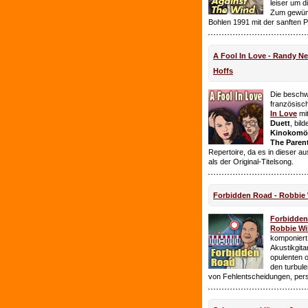
leiser um 
Zum gewüns
Bohlen 1991 mit der sanften 
A Fool In Love - Randy 
Hoffs
Die beschw
französisc
In Love
mi
Duett
, bil
Kinokomödi
The Paren
Repertoire, da es in dieser a
als der Original-Titelsong.
Forbidden Road - Robbie 
Forbidde
Robbie Wil
komponiert.
Akustikgita
opulenten 
den turbul
von Fehlentscheidungen, per