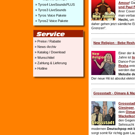
Amour
! D
» Tyros4 LiveSoundsPLUS
und Paul 
» Tyros3 LiveSounds
ihrer Cover
» Tyros Voice Pakete
man verbas
Hecht,
um E
» Tyros2 Voice Pakete
daher gehen jetzt sämtliche 
Grenzen".
» Preise / Rabatte
New Religion - Bebe Rexh
» News-Archiv
» Katalog / Download
Einer der i
Jahre ist
I
» Wunschtitel
Dance-For
» Zahlung & Lieferung
Rexha
ent
» Hotline
werden da
Melodie de
Der neue Hit ist absolut elekt
Grossstadt - Oimara & Ma
Grossstad
Giesinger
dem
Oima
Wackelkon
den Gegens
Sehnsucht n
modernen
Deutschpop mit b
sorgt somit für richtig gute La