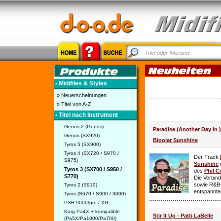
• Midifiles & Styles
» Neuerscheinungen
» Titel von A-Z
• Titel nach Instrument
Genos 2 (Genos)
Paradise (Another Day In 
Genos (SX920)
Bipolar Sunshine
Tyros 5 (SX900)
Tyros 4 (SX720 / S970 /
Der Track
S975)
Sunshine
i
Tyros 3 (SX700 / S950 /
des
Phil C
S770)
Die Verbin
sowie R&B-
Tyros 2 (S910)
entspannte
Tyros (S670 / S900 / 3000)
PSR 9000/pro / XG
Korg Pa4X + kompatible
Stir It Up - Patti LaBelle
(Pa5X/Pa1000/Pa700)