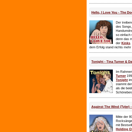
Hello, I Love You - The Do
Der treiben
des Songs,
Handumdre
so einfach 
denn das ma
der
Kinks
.
dem Erfolg stand nichts mehr
Tonight - Tina Turner & D
Im Rahmen
Turner
199
Tonight
im
stammt de
als die bei
Schöneberg
Against The Wind (Tyler) -
Mitte der 8
Rocksänge
mit Bestsel
Holding O