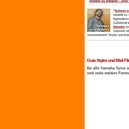
Schwer zu erklären - Joey
"
Schwer zu
handelt es 
legendären
Gefühlvoll 
Heindle
un
stammte ü
renommiertem Texter und Aut
1 Benutzer online
Gute Styles und Midi Fil
für alle Yamaha Tyros 
und viele weitere Form