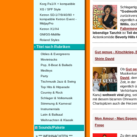
Korg Pa1/X + kompatible
Schlagarti
XG / SFF Style
"Godmothe
Ketron SD-1/7/9/40/90 +
zurückvers
kompatible Ketron Event -
eigentllich
MidjayPro
Willis
, doc
Faltermey
Ketron X1/X4
lebendige Tanzhit
ist
Teil d
GM/GS-Midifile
Actionkomödie
Beverly Hills
Roland Styles
• Titel nach Rubriken
Gut genug - Kitschkrieg,
Oldies & Evergreens
Shirin David
Movietracks
Pop, 8-Beat & Ballads
Ob
Gut g
Medleys
Musikerko
Party
David
, dem
Tischmusik Jazz & Swing
Zeit, in de
eigentlich 
Top Hits & Hitparade
Verhörhamm
Country & Rock
Kanu)
weltweit viral
ging, sei
Schlager & Volksmusik
mit diesem bizarren Ohrwurm 
Chartspitzen auch die Herze
Stimmung & Karneval
Instrumentals
Latin & Ballsaal
Mon Amour - Marc Eggers -
Weihnachten & Klassik
Frege
Sounds/Pakete
Zu den ange
» *** WEIHNACHTEN ***