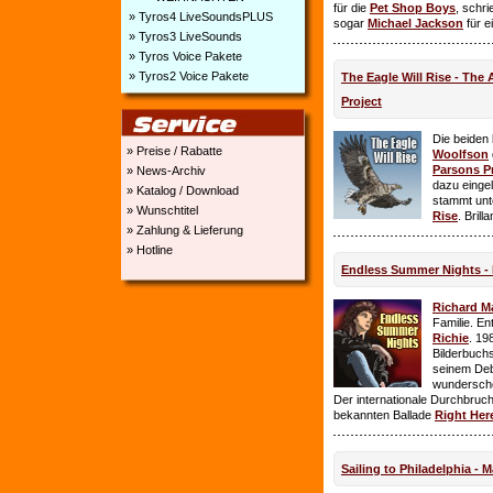
für die
Pet Shop Boys
, schr
» Tyros4 LiveSoundsPLUS
sogar
Michael Jackson
für e
» Tyros3 LiveSounds
» Tyros Voice Pakete
» Tyros2 Voice Pakete
The Eagle Will Rise - The
Project
Die beiden
» Preise / Rabatte
Woolfson
Parsons P
» News-Archiv
dazu einge
» Katalog / Download
stammt unt
» Wunschtitel
Rise
. Brill
» Zahlung & Lieferung
» Hotline
Endless Summer Nights - 
Richard M
Familie. E
Richie
. 19
Bilderbuchs
seinem Deb
wundersch
Der internationale Durchbruch 
bekannten Ballade
Right Her
Sailing to Philadelphia - 