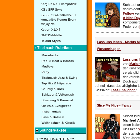
Korg Pa1/X + kompatible
Steht auf u
darum geht 
XG / SFF Style
Follow
vo
Ketron SD-1/7/9/40/90 +
A Nice Da
kompatible Ketron Event -
komponiert
MidjayPro
Feder von
Ketron X1/X4
GM/GS-Midifile
Roland Styles
Lass uns leben - Marius Mü
• Titel nach Rubriken
Westernhagen
Movietracks
Lass uns 
Pop, 8-Beat & Ballads
von
Mariu
Medleys
der Künstle
Party
vergänglich
der väterl
Tischmusik Jazz & Swing
Doch auch
Top Hits & Hitparade
schnell, dass das alltägliche 
Country & Rock
Klassiker:
Lass uns leben
!
Schlager & Volksmusik
Stimmung & Karneval
Slice Me Nice - Fancy
Oldies & Evergreens
Instrumentals
Seinen int
Latin & Ballsaal
Manfred A
Weihnachten & Klassik
einen Itali
Klassiker
S
Sounds/Pakete
der stampf
80er-Jahre 
» *** WEIHNACHTEN ***