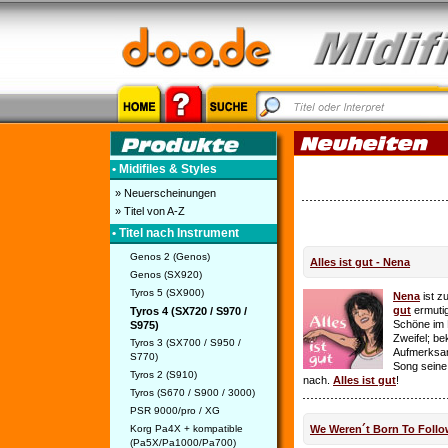
• Midifiles & Styles
» Neuerscheinungen
» Titel von A-Z
• Titel nach Instrument
Genos 2 (Genos)
Alles ist gut - Nena
Genos (SX920)
Tyros 5 (SX900)
Nena
ist z
gut
ermutig
Tyros 4 (SX720 / S970 /
Schöne im 
S975)
Zweifel; be
Tyros 3 (SX700 / S950 /
Aufmerksamk
S770)
Song seine
Tyros 2 (S910)
nach.
Alles ist gut
!
Tyros (S670 / S900 / 3000)
PSR 9000/pro / XG
Korg Pa4X + kompatible
We Weren´t Born To Follo
(Pa5X/Pa1000/Pa700)