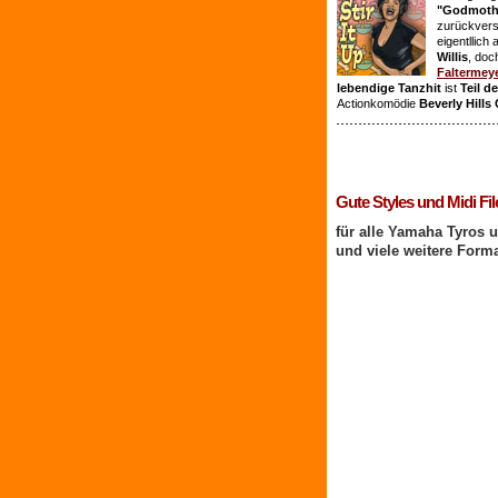
"Godmothe
zurückvers
eigentllich
Willis
, doc
Faltermey
lebendige Tanzhit
ist
Teil d
Actionkomödie
Beverly Hills
1 Benutzer online
Gute Styles und Midi Fil
für alle Yamaha Tyros 
und viele weitere Form