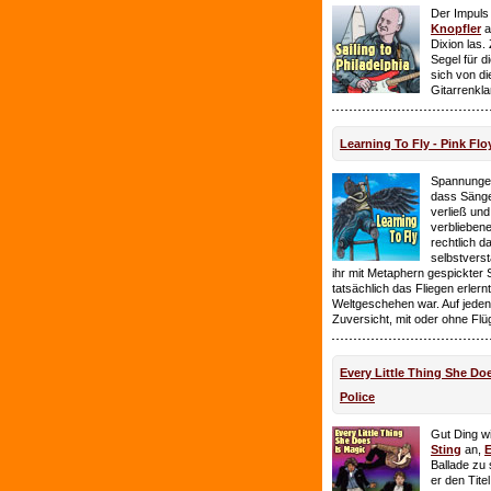
Der Impuls
Knopfler
a
Dixion las
Segel für 
sich von d
Gitarrenkl
Learning To Fly - Pink Flo
Spannungen
dass Sänge
verließ und 
verbliebene
rechtlich 
selbstverst
ihr mit Metaphern gespickter
tatsächlich das Fliegen erlern
Weltgeschehen war. Auf jeden
Zuversicht, mit oder ohne Flü
Every Little Thing She Doe
Police
Gut Ding wi
Sting
an,
E
Ballade zu 
er den Tite