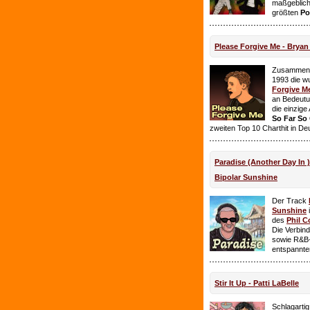
maßgeblich
größten
Po
Please Forgive Me - Brya
Zusammen 
1993 die w
Forgive M
an Bedeutun
die einzig
So Far So
zweiten Top 10 Charthit in De
Paradise (Another Day In 
Bipolar Sunshine
Der Track
Sunshine
i
des
Phil C
Die Verbin
sowie R&B-
entspannte
Stir It Up - Patti LaBelle
Schlagarti