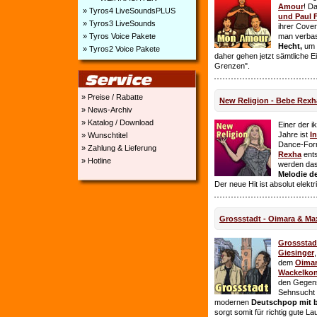
Amour
! D
» Tyros4 LiveSoundsPLUS
und Paul 
» Tyros3 LiveSounds
ihrer Cover
» Tyros Voice Pakete
man verbas
Hecht,
um E
» Tyros2 Voice Pakete
daher gehen jetzt sämtliche 
Grenzen".
» Preise / Rabatte
New Religion - Bebe Rexh
» News-Archiv
» Katalog / Download
Einer der i
Jahre ist
I
» Wunschtitel
Dance-For
» Zahlung & Lieferung
Rexha
ent
» Hotline
werden da
Melodie de
Der neue Hit ist absolut elekt
Grossstadt - Oimara & Ma
Grossstad
Giesinger
dem
Oima
Wackelkon
den Gegens
Sehnsucht n
modernen
Deutschpop mit b
sorgt somit für richtig gute La