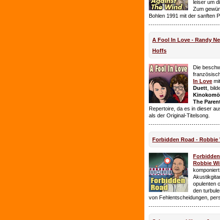
leiser um 
Zum gewüns
Bohlen 1991 mit der sanften 
A Fool In Love - Randy 
Hoffs
Die beschw
französisc
In Love
mi
Duett
, bil
Kinokomödi
The Paren
Repertoire, da es in dieser a
als der Original-Titelsong.
Forbidden Road - Robbie 
Forbidde
Robbie Wil
komponiert.
Akustikgita
opulenten 
den turbul
von Fehlentscheidungen, per