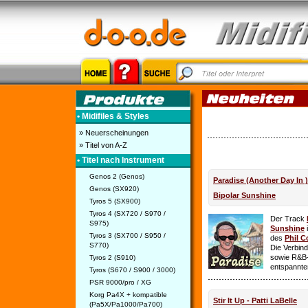
• Midifiles & Styles
» Neuerscheinungen
» Titel von A-Z
• Titel nach Instrument
Genos 2 (Genos)
Paradise (Another Day In 
Genos (SX920)
Bipolar Sunshine
Tyros 5 (SX900)
Tyros 4 (SX720 / S970 /
Der Track
S975)
Sunshine
i
Tyros 3 (SX700 / S950 /
des
Phil C
S770)
Die Verbin
sowie R&B-
Tyros 2 (S910)
entspannte
Tyros (S670 / S900 / 3000)
PSR 9000/pro / XG
Korg Pa4X + kompatible
Stir It Up - Patti LaBelle
(Pa5X/Pa1000/Pa700)