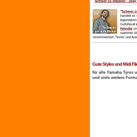
Schwer zu erklären - Joey
"
Schwer zu
handelt es 
legendären
Gefühlvoll 
Heindle
un
stammte ü
renommiertem Texter und Aut
1 Benutzer online
Gute Styles und Midi Fil
für alle Yamaha Tyros 
und viele weitere Form