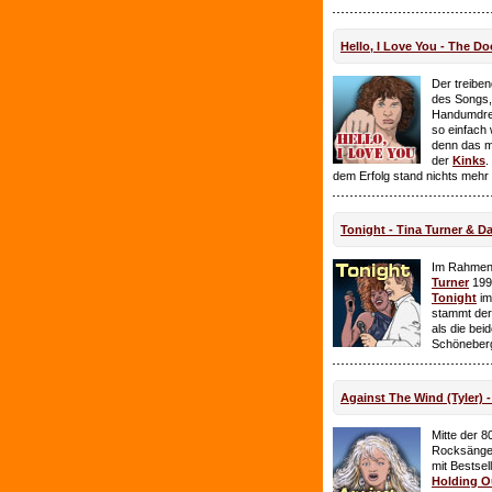
Hello, I Love You - The Do
Der treiben
des Songs,
Handumdre
so einfach 
denn das ma
der
Kinks
.
dem Erfolg stand nichts mehr
Tonight - Tina Turner & D
Im Rahmen
Turner
199
Tonight
im
stammt de
als die bei
Schöneberg
Against The Wind (Tyler) -
Mitte der 8
Rocksänge
mit Bestsel
Holding O