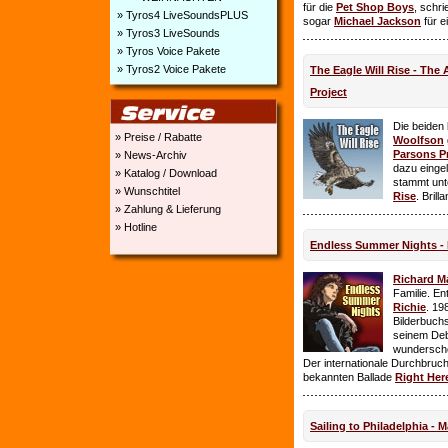
für die
Pet Shop Boys
, schr
» Tyros4 LiveSoundsPLUS
sogar
Michael Jackson
für e
» Tyros3 LiveSounds
» Tyros Voice Pakete
» Tyros2 Voice Pakete
The Eagle Will Rise - The
Project
Die beiden
» Preise / Rabatte
Woolfson
Parsons P
» News-Archiv
dazu einge
» Katalog / Download
stammt unt
» Wunschtitel
Rise
. Brill
» Zahlung & Lieferung
» Hotline
Endless Summer Nights - 
Richard M
Familie. E
Richie
. 19
Bilderbuchs
seinem Deb
wundersch
Der internationale Durchbruch 
bekannten Ballade
Right Her
Sailing to Philadelphia - 