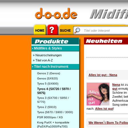
• Midifiles & Styles
» Neuerscheinungen
» Titel von A-Z
• Titel nach Instrument
Genos 2 (Genos)
Alles ist gut - Nena
Genos (SX920)
Tyros 5 (SX900)
Nena
ist z
gut
ermutig
Tyros 4 (SX720 / S970 /
Schöne im 
S975)
Zweifel; be
Tyros 3 (SX700 / S950 /
Aufmerksamk
S770)
Song seine
Tyros 2 (S910)
nach.
Alles ist gut
!
Tyros (S670 / S900 / 3000)
PSR 9000/pro / XG
Korg Pa4X + kompatible
We Weren´t Born To Follo
(Pa5X/Pa1000/Pa700)