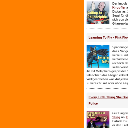
Der Impuls
Knopfler
a
Dixion las
Segel für 
sich von d
Gitarrenkl
Learning To Fly - Pink Flo
Spannungen
dass Sänge
verließ und 
verbliebene
rechtlich 
selbstverst
ihr mit Metaphern gespickter
tatsächlich das Fliegen erlern
Weltgeschehen war. Auf jeden
Zuversicht, mit oder ohne Flü
Every Little Thing She Doe
Police
Gut Ding wi
Sting
an,
E
Ballade zu 
er den Tite