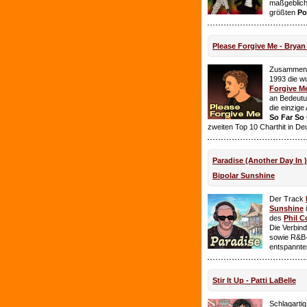
maßgeblich
größten
Po
Please Forgive Me - Brya
Zusammen 
1993 die w
Forgive M
an Bedeutun
die einzig
So Far So
zweiten Top 10 Charthit in De
Paradise (Another Day In 
Bipolar Sunshine
Der Track
Sunshine
i
des
Phil C
Die Verbin
sowie R&B-
entspannte
Stir It Up - Patti LaBelle
Schlagarti