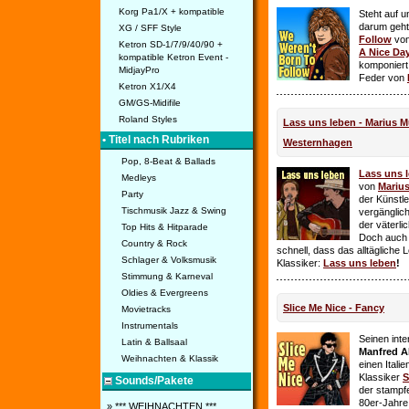
Korg Pa1/X + kompatible
Steht auf u
darum geht 
XG / SFF Style
Follow
vo
Ketron SD-1/7/9/40/90 +
A Nice Da
kompatible Ketron Event -
komponiert
MidjayPro
Feder von
Ketron X1/X4
GM/GS-Midifile
Roland Styles
Lass uns leben - Marius Mü
• Titel nach Rubriken
Westernhagen
Pop, 8-Beat & Ballads
Lass uns 
Medleys
von
Mariu
Party
der Künstle
Tischmusik Jazz & Swing
vergänglich
der väterl
Top Hits & Hitparade
Doch auch
Country & Rock
schnell, dass das alltägliche 
Schlager & Volksmusik
Klassiker:
Lass uns leben
!
Stimmung & Karneval
Oldies & Evergreens
Slice Me Nice - Fancy
Movietracks
Instrumentals
Seinen int
Latin & Ballsaal
Manfred A
Weihnachten & Klassik
einen Itali
Klassiker
S
Sounds/Pakete
der stampf
80er-Jahre 
» *** WEIHNACHTEN ***