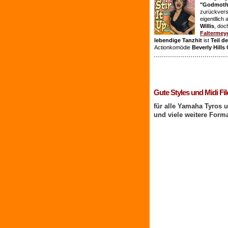
"Godmothe
zurückvers
eigentllich
Willis
, doc
Faltermey
lebendige Tanzhit
ist
Teil d
Actionkomödie
Beverly Hills
1 Benutzer online
Gute Styles und Midi Fil
für alle Yamaha Tyros 
und viele weitere Form