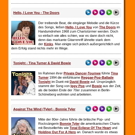
Hello, I Love You - The Doors
Der treibende Beat, die eingänge Melodie und die Kürze
des Songs, ließen
Hello, I Love You
von
The Doors
im
Handumdrehen 1968 zum Chartstürmer werden. Doch
so einfach wie alles schien, war es dann doch nicht,
denn das markante Gitarrenriff ähnelte stark dem
der
Kinks
. Man einigte sich jedoch außergerichtlich und
dem Erfolg stand nichts mehr im Wege.
Tonight - Tina Turner & David Bowie
Im Rahmen ihrer
Private Dancer-Tournee
führte
Tina
Turner
1994 die einfühlsame
Reggae-Pop-Ballade
Tonight
im Duett mit
David Bowie
auf. Ursprünglich
stammt der Song von
Iggy Pop
und
Bowie
aus der Zeit,
als die beiden Ende der 70er zusammen in Berlin-
Schöneberg wohnten und arbeiteten.
Against The Wind (Tyler) - Bonnie Tyler
Mitte der 80er-Jahre führte die britische Pop- und
Rocksängerin
Bonnie Tyler
die amerikanischen Charts
mit Bestsellerhits wie
Total Eclipse Of The Heart
und
Holding Out For A Hero
an. Danach wurde es etwas