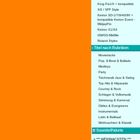
Korg Pa1/X + kompatible
XG / SFF Style
Ketron SD-1/7/9/40/90 +
kompatible Ketron Event -
MidjayPro
Ketron X1/X4
GM/GS-Midifile
Roland Styles
• Titel nach Rubriken
Movietracks
Pop, 8-Beat & Ballads
Medleys
Party
Tischmusik Jazz & Swing
Top Hits & Hitparade
Country & Rock
Schlager & Volksmusik
Stimmung & Karneval
Oldies & Evergreens
Instrumentals
Latin & Ballsaal
Weihnachten & Klassik
Sounds/Pakete
» *** WEIHNACHTEN ***