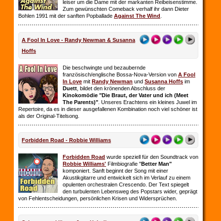
leiser um die Dame mit der markanten Reibeisenstimme.
Zum gewünschten Comeback verhalf ihr dann Dieter
Bohlen 1991 mit der sanften Popballade
Against The Wind
.
A Fool In Love - Randy Newman & Susanna
Hoffs
Die beschwingte und bezaubernde
französisch/englische Bossa-Nova-Version von
A Fool
In Love
mit
Randy Newman
und
Susanna Hoffs
im
Duett
, bildet den krönenden Abschluss der
Kinokomödie "Die Braut, der Vater und ich (Meet
The Parents)"
. Unseres Erachtens ein kleines Juwel im
Repertoire, da es in dieser ausgefallenen Kombination noch viel schöner ist
als der Original-Titelsong.
Forbidden Road - Robbie Williams
Forbidden Road
wurde speziell für den Soundtrack von
Robbie Williams'
Filmbiografie "
Better Man"
komponiert. Sanft beginnt der Song mit einer
Akustikgitarre und entwickelt sich im Verlauf zu einem
opulenten orchestralen Crescendo. Der Text spiegelt
den turbulenten Lebensweg des Popstars wider, geprägt
von Fehlentscheidungen, persönlichen Krisen und Widersprüchen.