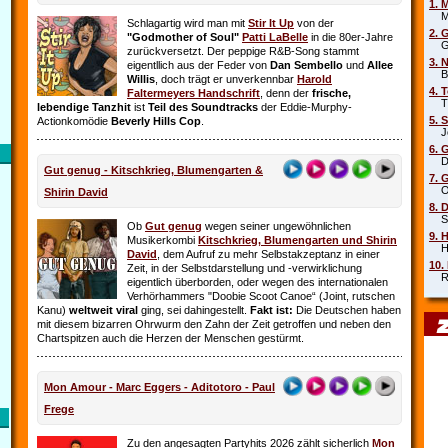
1. 
Mar
Schlagartig wird man mit
Stir It Up
von der
2. 
"Godmother of Soul"
Patti LaBelle
in die 80er-Jahre
Gr
zurückversetzt. Der peppige R&B-Song stammt
3. 
eigentllich aus der Feder von
Dan Sembello
und
Allee
Beb
Willis
, doch trägt er unverkennbar
Harold
4. 
Faltermeyers Handschrift
, denn der
frische,
Tin
lebendige Tanzhit
ist
Teil des Soundtracks
der Eddie-Murphy-
5. 
Actionkomödie
Beverly Hills Cop
.
Joe
6. 
Die
Gut genug - Kitschkrieg, Blumengarten &
7. 
Oim
Shirin David
8. 
Sha
Ob
Gut genug
wegen seiner ungewöhnlichen
9. 
Musikerkombi
Kitschkrieg, Blumengarten und Shirin
Hel
David
, dem Aufruf zu mehr Selbstakzeptanz in einer
10.
Zeit, in der Selbstdarstellung und ‑verwirklichung
Rob
eigentlich überborden, oder wegen des internationalen
Verhörhammers "Doobie Scoot Canoe“ (Joint, rutschen
Kanu)
weltweit viral
ging, sei dahingestellt.
Fakt ist:
Die Deutschen haben
mit diesem bizarren Ohrwurm den Zahn der Zeit getroffen und neben den
Chartspitzen auch die Herzen der Menschen gestürmt.
Mon Amour - Marc Eggers - Aditotoro - Paul
Frege
Zu den angesagten Partyhits 2026 zählt sicherlich
Mon