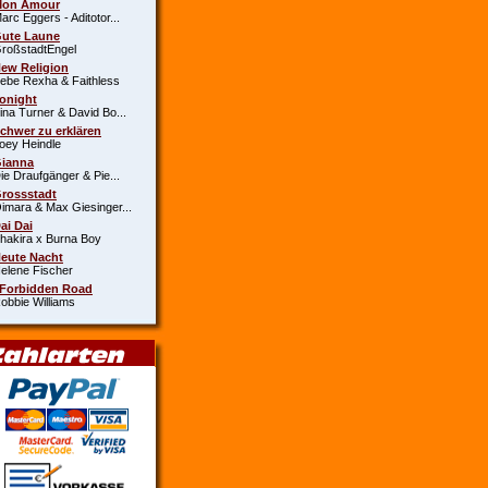
Mon Amour
c Eggers - Aditotor...
Gute Laune
oßstadtEngel
New Religion
e Rexha & Faithless
Tonight
a Turner & David Bo...
Schwer zu erklären
y Heindle
Gianna
 Draufgänger & Pie...
Grossstadt
ara & Max Giesinger...
Dai Dai
kira x Burna Boy
Heute Nacht
ene Fischer
 Forbidden Road
bie Williams