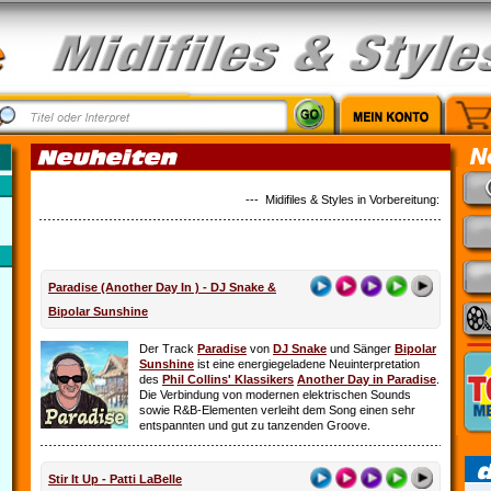
--- Midifiles & Styles in Vorbereitung: Alles ist 
Paradise (Another Day In ) - DJ Snake &
Bipolar Sunshine
Der Track
Paradise
von
DJ Snake
und Sänger
Bipolar
Sunshine
ist eine energiegeladene Neuinterpretation
des
Phil Collins' Klassikers
Another Day in Paradise
.
Die Verbindung von modernen elektrischen Sounds
sowie R&B-Elementen verleiht dem Song einen sehr
entspannten und gut zu tanzenden Groove.
Stir It Up - Patti LaBelle