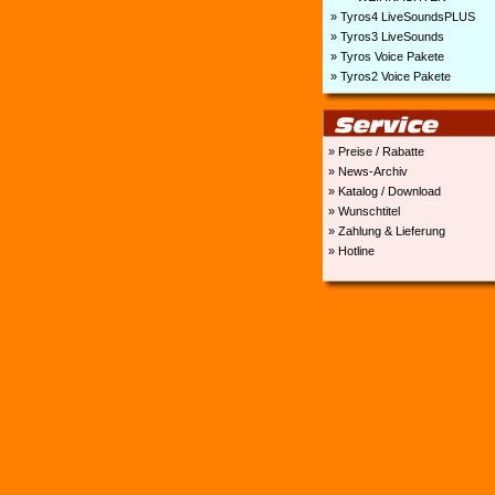
» Tyros4 LiveSoundsPLUS
» Tyros3 LiveSounds
» Tyros Voice Pakete
» Tyros2 Voice Pakete
» Preise / Rabatte
» News-Archiv
» Katalog / Download
» Wunschtitel
» Zahlung & Lieferung
» Hotline