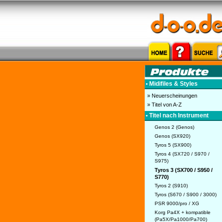
• Midifiles & Styles
» Neuerscheinungen
» Titel von A-Z
• Titel nach Instrument
Genos 2 (Genos)
Genos (SX920)
Tyros 5 (SX900)
Tyros 4 (SX720 / S970 /
S975)
Tyros 3 (SX700 / S950 /
S770)
Tyros 2 (S910)
Tyros (S670 / S900 / 3000)
PSR 9000/pro / XG
Korg Pa4X + kompatible
(Pa5X/Pa1000/Pa700)