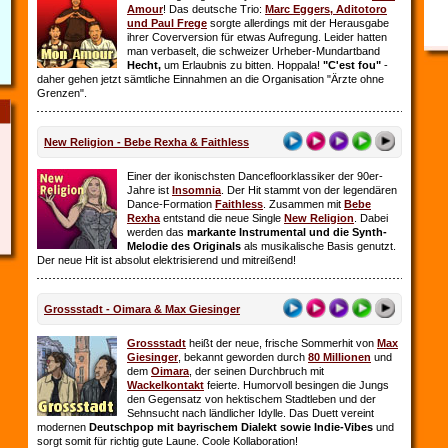
Amour
! Das deutsche Trio:
Marc Eggers, Aditotoro
und Paul Frege
sorgte allerdings mit der Herausgabe
ihrer Coverversion für etwas Aufregung. Leider hatten
man verbaselt, die schweizer Urheber-Mundartband
Hecht,
um Erlaubnis zu bitten. Hoppala!
"C'est fou"
-
daher gehen jetzt sämtliche Einnahmen an die Organisation "Ärzte ohne
Grenzen".
New Religion - Bebe Rexha & Faithless
Einer der ikonischsten Dancefloorklassiker der 90er-
Jahre ist
Insomnia
. Der Hit stammt von der legendären
Dance-Formation
Faithless
. Zusammen mit
Bebe
Rexha
entstand die neue Single
New Religion
. Dabei
werden das
markante Instrumental und die Synth-
Melodie des Originals
als musikalische Basis genutzt.
Der neue Hit ist absolut elektrisierend und mitreißend!
Grossstadt - Oimara & Max Giesinger
Grossstadt
heißt der neue, frische Sommerhit von
Max
Giesinger
, bekannt geworden durch
80 Millionen
und
dem
Oimara
, der seinen Durchbruch
mit
Wackelkontakt
feierte. Humorvoll besingen die Jungs
den Gegensatz von hektischem Stadtleben und der
Sehnsucht nach ländlicher Idylle. Das Duett vereint
modernen
Deutschpop mit bayrischem Dialekt sowie Indie-Vibes
und
sorgt somit für richtig gute Laune. Coole Kollaboration!