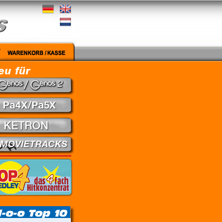
gut - Nena // Every Little Thing She Does Is Magic - The Police // Learning To Fly - Pink Fl