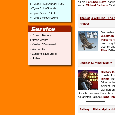
für die
Pet Shop Boys
, schr
» Tyros4 LiveSoundsPLUS
sogar
Michael Jackson
für e
» Tyros3 LiveSounds
» Tyros Voice Pakete
» Tyros2 Voice Pakete
The Eagle Will Rise - The
Project
Die beiden
» Preise / Rabatte
Woolfson
Parsons P
» News-Archiv
dazu einge
» Katalog / Download
stammt unt
» Wunschtitel
Rise
. Brill
» Zahlung & Lieferung
» Hotline
Endless Summer Nights - 
Richard M
Familie. E
Richie
. 19
Bilderbuchs
seinem Deb
wundersch
Der internationale Durchbruch 
bekannten Ballade
Right Her
Sailing to Philadelphia - 