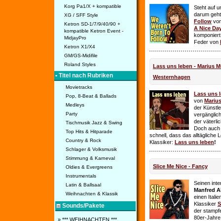
Korg Pa1/X + kompatible
Steht auf u
darum geht 
XG / SFF Style
Follow
vo
Ketron SD-1/7/9/40/90 +
A Nice Da
kompatible Ketron Event -
komponiert
MidjayPro
Feder von
Ketron X1/X4
GM/GS-Midifile
Roland Styles
Lass uns leben - Marius Mü
• Titel nach Rubriken
Westernhagen
Movietracks
Lass uns 
Pop, 8-Beat & Ballads
von
Mariu
Medleys
der Künstle
Party
vergänglich
der väterl
Tischmusik Jazz & Swing
Doch auch
Top Hits & Hitparade
schnell, dass das alltägliche 
Country & Rock
Klassiker:
Lass uns leben
!
Schlager & Volksmusik
Stimmung & Karneval
Slice Me Nice - Fancy
Oldies & Evergreens
Instrumentals
Seinen int
Latin & Ballsaal
Manfred A
Weihnachten & Klassik
einen Itali
Klassiker
S
Sounds/Pakete
der stampf
80er-Jahre 
» *** WEIHNACHTEN ***