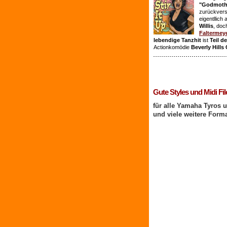
"Godmothe
zurückvers
eigentllich
Willis
, doc
Faltermey
lebendige Tanzhit
ist
Teil d
Actionkomödie
Beverly Hills
1 Benutzer online
Gute Styles und Midi Fil
für alle Yamaha Tyros 
und viele weitere Form