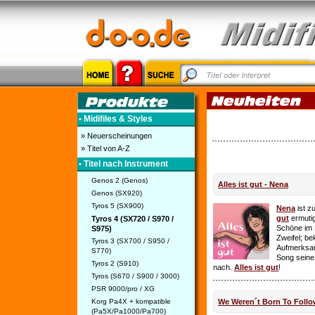
• Midifiles & Styles
» Neuerscheinungen
» Titel von A-Z
• Titel nach Instrument
Genos 2 (Genos)
Alles ist gut - Nena
Genos (SX920)
Tyros 5 (SX900)
Nena
ist z
gut
ermutig
Tyros 4 (SX720 / S970 /
Schöne im 
S975)
Zweifel; be
Tyros 3 (SX700 / S950 /
Aufmerksamk
S770)
Song seine
Tyros 2 (S910)
nach.
Alles ist gut
!
Tyros (S670 / S900 / 3000)
PSR 9000/pro / XG
Korg Pa4X + kompatible
We Weren´t Born To Follo
(Pa5X/Pa1000/Pa700)