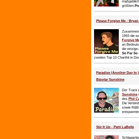
maßgeblich
größten
Po
Please Forgive Me - Brya
Zusammen 
1993 die w
Forgive M
an Bedeutun
die einzig
So Far So
zweiten Top 10 Charthit in De
Paradise (Another Day In 
Bipolar Sunshine
Der Track
Sunshine
i
des
Phil C
Die Verbin
sowie R&B-
entspannte
Stir It Up - Patti LaBelle
Schlagarti