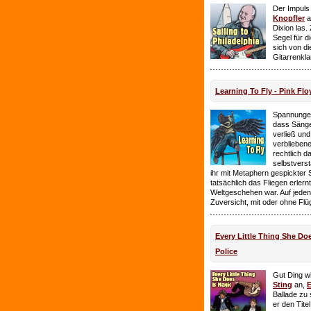
Der Impuls
Knopfler
a
Dixion las
Segel für 
sich von d
Gitarrenkl
Learning To Fly - Pink Flo
Spannungen
dass Sänge
verließ und 
verbliebene
rechtlich 
selbstverst
ihr mit Metaphern gespickter
tatsächlich das Fliegen erlern
Weltgeschehen war. Auf jeden
Zuversicht, mit oder ohne Flü
Every Little Thing She Doe
Police
Gut Ding wi
Sting
an,
E
Ballade zu 
er den Tite