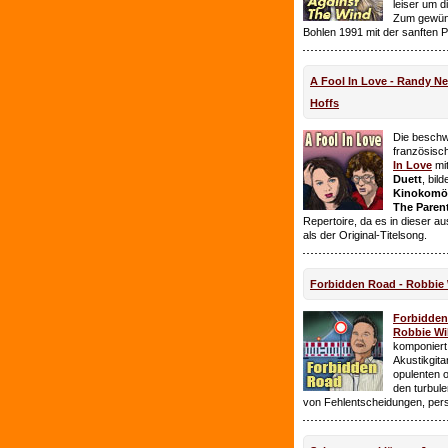
leiser um 
Zum gewüns
Bohlen 1991 mit der sanften 
A Fool In Love - Randy 
Hoffs
Die beschw
französisc
In Love
mi
Duett
, bil
Kinokomödi
The Paren
Repertoire, da es in dieser a
als der Original-Titelsong.
Forbidden Road - Robbie 
Forbidde
Robbie Wil
komponiert.
Akustikgita
opulenten 
den turbul
von Fehlentscheidungen, per