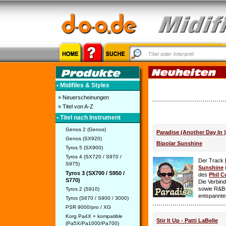
• Midifiles & Styles
» Neuerscheinungen
» Titel von A-Z
• Titel nach Instrument
Genos 2 (Genos)
Paradise (Another Day In 
Genos (SX920)
Bipolar Sunshine
Tyros 5 (SX900)
Tyros 4 (SX720 / S970 /
Der Track
S975)
Sunshine
i
Tyros 3 (SX700 / S950 /
des
Phil C
S770)
Die Verbin
sowie R&B-
Tyros 2 (S910)
entspannte
Tyros (S670 / S900 / 3000)
PSR 9000/pro / XG
Korg Pa4X + kompatible
Stir It Up - Patti LaBelle
(Pa5X/Pa1000/Pa700)