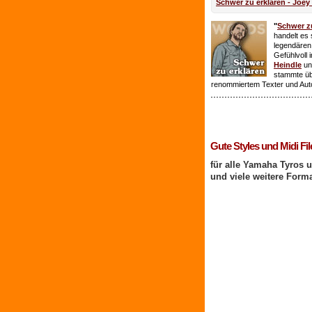
Schwer zu erklären - Joey
"
Schwer zu
handelt es 
legendären
Gefühlvoll 
Heindle
un
stammte ü
renommiertem Texter und Aut
1 Benutzer online
Gute Styles und Midi Fil
für alle Yamaha Tyros 
und viele weitere Form