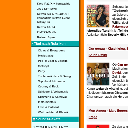
Korg Pa1/X + kompatible
Schlagarti
XG / SFF Style
"Godmothe
Ketron SD-1/7/9/40/90 +
zurückvers
kompatible Ketron Event -
eigentllich
MidjayPro
Willis
, doc
Faltermey
Ketron X1/X4
lebendige Tanzhit
ist
Teil d
GM/GS-Midifile
Actionkomödie
Beverly Hills
Roland Styles
• Titel nach Rubriken
Gut genug - Kitschkrieg,
Oldies & Evergreens
Shirin David
Movietracks
Pop, 8-Beat & Ballads
Ob
Gut g
Medleys
Musikerko
Party
David
, dem
Tischmusik Jazz & Swing
Zeit, in de
eigentlich 
Top Hits & Hitparade
Verhörhamm
Country & Rock
Kanu)
weltweit viral
ging, sei
Schlager & Volksmusik
mit diesem bizarren Ohrwurm 
Chartspitzen auch die Herze
Stimmung & Karneval
Instrumentals
Latin & Ballsaal
Mon Amour - Marc Eggers -
Weihnachten & Klassik
Frege
Sounds/Pakete
Zu den ange
» *** WEIHNACHTEN ***