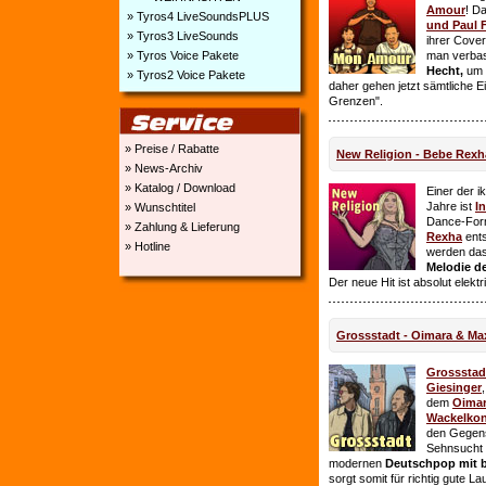
Amour
! D
» Tyros4 LiveSoundsPLUS
und Paul 
» Tyros3 LiveSounds
ihrer Cover
» Tyros Voice Pakete
man verbas
Hecht,
um E
» Tyros2 Voice Pakete
daher gehen jetzt sämtliche 
Grenzen".
» Preise / Rabatte
New Religion - Bebe Rexh
» News-Archiv
» Katalog / Download
Einer der i
Jahre ist
I
» Wunschtitel
Dance-For
» Zahlung & Lieferung
Rexha
ent
» Hotline
werden da
Melodie de
Der neue Hit ist absolut elekt
Grossstadt - Oimara & Ma
Grossstad
Giesinger
dem
Oima
Wackelkon
den Gegens
Sehnsucht n
modernen
Deutschpop mit b
sorgt somit für richtig gute La