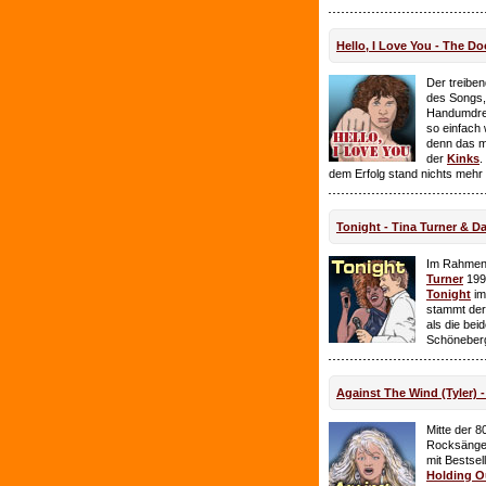
Hello, I Love You - The Do
Der treiben
des Songs,
Handumdre
so einfach 
denn das ma
der
Kinks
.
dem Erfolg stand nichts mehr
Tonight - Tina Turner & D
Im Rahmen
Turner
199
Tonight
im
stammt de
als die bei
Schöneberg
Against The Wind (Tyler) -
Mitte der 8
Rocksänge
mit Bestsel
Holding O