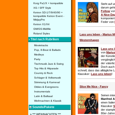
Korg Pa1/X + kompatible
Steht auf u
darum geht 
XG / SFF Style
Follow
vo
Ketron SD-1/7/9/40/90 +
A Nice Da
kompatible Ketron Event -
komponiert
MidjayPro
Feder von
Ketron X1/X4
GM/GS-Midifile
Roland Styles
Lass uns leben - Marius Mü
• Titel nach Rubriken
Westernhagen
Movietracks
Lass uns 
Pop, 8-Beat & Ballads
von
Mariu
Medleys
der Künstle
Party
vergänglich
der väterl
Tischmusik Jazz & Swing
Doch auch
Top Hits & Hitparade
schnell, dass das alltägliche 
Country & Rock
Klassiker:
Lass uns leben
!
Schlager & Volksmusik
Stimmung & Karneval
Slice Me Nice - Fancy
Oldies & Evergreens
Instrumentals
Seinen int
Latin & Ballsaal
Manfred A
Weihnachten & Klassik
einen Itali
Klassiker
S
Sounds/Pakete
der stampf
80er-Jahre 
» *** WEIHNACHTEN ***