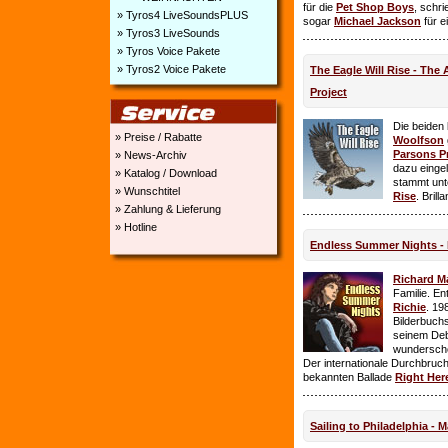
für die
Pet Shop Boys
, schr
» Tyros4 LiveSoundsPLUS
sogar
Michael Jackson
für e
» Tyros3 LiveSounds
» Tyros Voice Pakete
» Tyros2 Voice Pakete
The Eagle Will Rise - The
Project
Die beiden
» Preise / Rabatte
Woolfson
Parsons P
» News-Archiv
dazu einge
» Katalog / Download
stammt unt
» Wunschtitel
Rise
. Brill
» Zahlung & Lieferung
» Hotline
Endless Summer Nights - 
Richard M
Familie. E
Richie
. 19
Bilderbuchs
seinem Deb
wundersch
Der internationale Durchbruch 
bekannten Ballade
Right Her
Sailing to Philadelphia - 