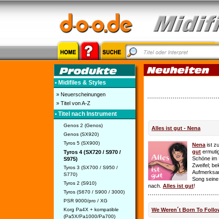
• Midifiles & Styles
» Neuerscheinungen
» Titel von A-Z
• Titel nach Instrument
Genos 2 (Genos)
Alles ist gut - Nena
Genos (SX920)
Tyros 5 (SX900)
Nena
ist z
gut
ermutig
Tyros 4 (SX720 / S970 /
Schöne im 
S975)
Zweifel; be
Tyros 3 (SX700 / S950 /
Aufmerksamk
S770)
Song seine
Tyros 2 (S910)
nach.
Alles ist gut
!
Tyros (S670 / S900 / 3000)
PSR 9000/pro / XG
Korg Pa4X + kompatible
We Weren´t Born To Follo
(Pa5X/Pa1000/Pa700)