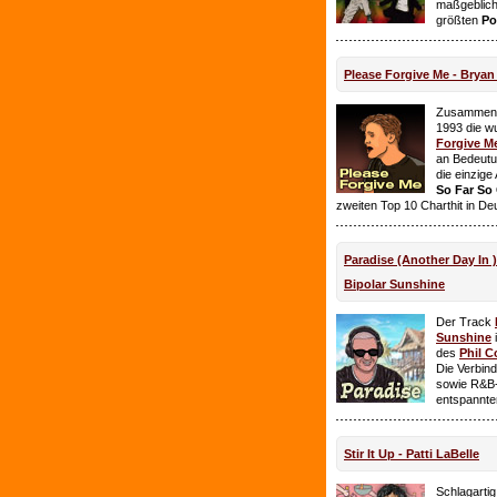
maßgeblich
größten
Po
Please Forgive Me - Brya
Zusammen 
1993 die w
Forgive M
an Bedeutun
die einzig
So Far So
zweiten Top 10 Charthit in De
Paradise (Another Day In 
Bipolar Sunshine
Der Track
Sunshine
i
des
Phil C
Die Verbin
sowie R&B-
entspannte
Stir It Up - Patti LaBelle
Schlagarti