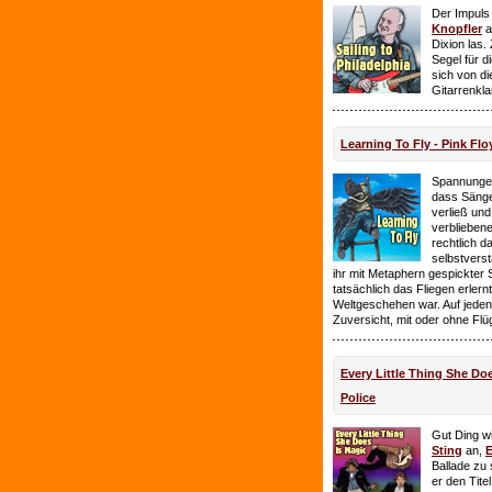
Der Impuls
Knopfler
a
Dixion las
Segel für 
sich von d
Gitarrenkl
Learning To Fly - Pink Flo
Spannungen
dass Sänge
verließ und 
verbliebene
rechtlich 
selbstverst
ihr mit Metaphern gespickter
tatsächlich das Fliegen erlern
Weltgeschehen war. Auf jeden
Zuversicht, mit oder ohne Flü
Every Little Thing She Doe
Police
Gut Ding wi
Sting
an,
E
Ballade zu 
er den Tite