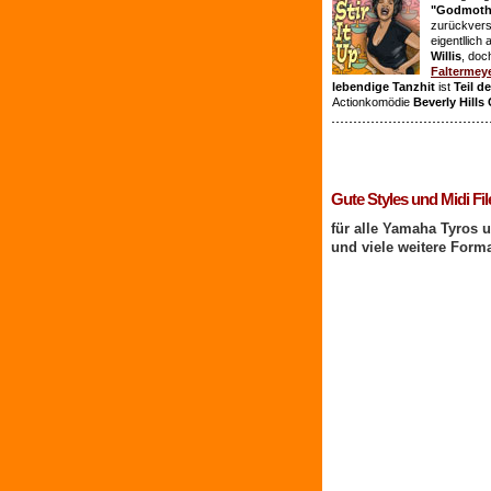
"Godmothe
zurückvers
eigentllich
Willis
, doc
Faltermey
lebendige Tanzhit
ist
Teil d
Actionkomödie
Beverly Hills
1 Benutzer online
Gute Styles und Midi Fil
für alle Yamaha Tyros 
und viele weitere Form