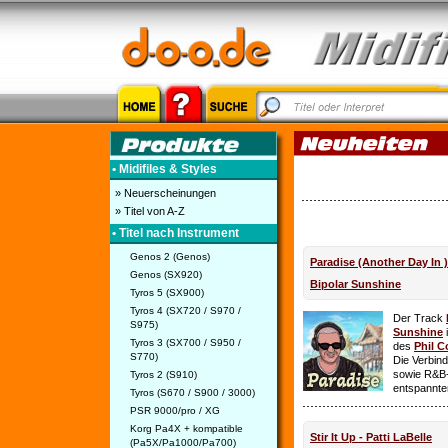
• Midifiles & Styles
» Neuerscheinungen
» Titel von A-Z
• Titel nach Instrument
Genos 2 (Genos)
Paradise (Another Day In 
Genos (SX920)
Bipolar Sunshine
Tyros 5 (SX900)
Tyros 4 (SX720 / S970 /
Der Track
S975)
Sunshine
i
Tyros 3 (SX700 / S950 /
des
Phil C
S770)
Die Verbin
sowie R&B-
Tyros 2 (S910)
entspannte
Tyros (S670 / S900 / 3000)
PSR 9000/pro / XG
Korg Pa4X + kompatible
Stir It Up - Patti LaBelle
(Pa5X/Pa1000/Pa700)