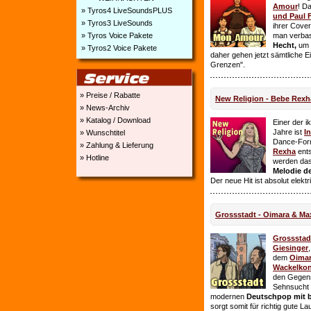
Amour
! D
» Tyros4 LiveSoundsPLUS
und Paul 
» Tyros3 LiveSounds
ihrer Cover
» Tyros Voice Pakete
man verbas
Hecht,
um E
» Tyros2 Voice Pakete
daher gehen jetzt sämtliche 
Grenzen".
» Preise / Rabatte
New Religion - Bebe Rexh
» News-Archiv
» Katalog / Download
Einer der i
Jahre ist
I
» Wunschtitel
Dance-For
» Zahlung & Lieferung
Rexha
ent
» Hotline
werden da
Melodie de
Der neue Hit ist absolut elekt
Grossstadt - Oimara & Ma
Grossstad
Giesinger
dem
Oima
Wackelkon
den Gegens
Sehnsucht n
modernen
Deutschpop mit b
sorgt somit für richtig gute La