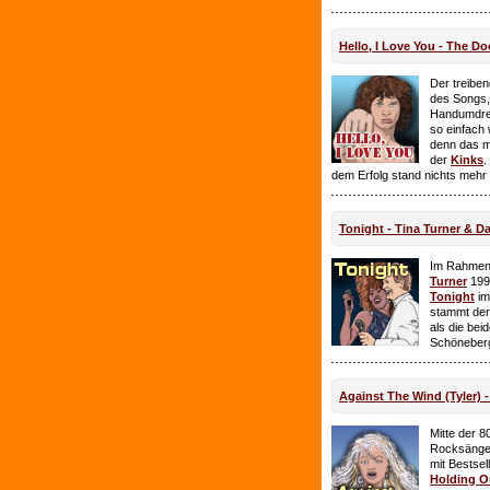
Hello, I Love You - The Do
Der treiben
des Songs,
Handumdre
so einfach 
denn das ma
der
Kinks
.
dem Erfolg stand nichts mehr
Tonight - Tina Turner & D
Im Rahmen
Turner
199
Tonight
im
stammt de
als die bei
Schöneberg
Against The Wind (Tyler) -
Mitte der 8
Rocksänge
mit Bestsel
Holding O