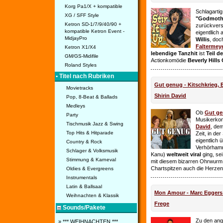
Korg Pa1/X + kompatible
Schlagarti
XG / SFF Style
"Godmothe
Ketron SD-1/7/9/40/90 +
zurückvers
kompatible Ketron Event -
eigentllich
MidjayPro
Willis
, doc
Faltermey
Ketron X1/X4
lebendige Tanzhit
ist
Teil d
GM/GS-Midifile
Actionkomödie
Beverly Hills
Roland Styles
• Titel nach Rubriken
Gut genug - Kitschkrieg,
Movietracks
Shirin David
Pop, 8-Beat & Ballads
Medleys
Ob
Gut g
Party
Musikerko
Tischmusik Jazz & Swing
David
, dem
Top Hits & Hitparade
Zeit, in de
eigentlich 
Country & Rock
Verhörhamm
Schlager & Volksmusik
Kanu)
weltweit viral
ging, sei
Stimmung & Karneval
mit diesem bizarren Ohrwurm 
Chartspitzen auch die Herze
Oldies & Evergreens
Instrumentals
Latin & Ballsaal
Mon Amour - Marc Eggers -
Weihnachten & Klassik
Frege
Sounds/Pakete
Zu den ange
» *** WEIHNACHTEN ***