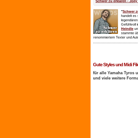
Schwer zu erklären - Joey
"
Schwer zu
handelt es 
legendären
Gefühlvoll 
Heindle
un
stammte ü
renommiertem Texter und Aut
1 Benutzer online
Gute Styles und Midi Fil
für alle Yamaha Tyros 
und viele weitere Form