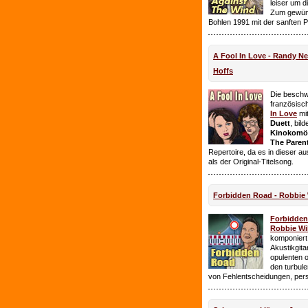
leiser um 
Zum gewüns
Bohlen 1991 mit der sanften 
A Fool In Love - Randy 
Hoffs
Die beschw
französisc
In Love
mi
Duett
, bil
Kinokomödi
The Paren
Repertoire, da es in dieser a
als der Original-Titelsong.
Forbidden Road - Robbie 
Forbidde
Robbie Wil
komponiert.
Akustikgita
opulenten 
den turbul
von Fehlentscheidungen, per