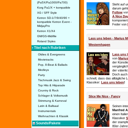
(Pa5X/Pa1000/Pa700)
Steht auf u
Korg Pa1/X + kompatible
darum geht 
Follow
vo
XG / SFF Style
A Nice Da
Ketron SD-1/7/9/40/90 +
komponiert
kompatible Ketron Event -
Feder von
MidjayPro
Ketron X1/X4
GM/GS-Midifile
Lass uns leben - Marius Mü
Roland Styles
Westernhagen
• Titel nach Rubriken
Lass uns 
Oldies & Evergreens
von
Mariu
Movietracks
der Künstle
Pop, 8-Beat & Ballads
vergänglich
Medleys
der väterl
Doch auch
Party
schnell, dass das alltägliche 
Tischmusik Jazz & Swing
Klassiker:
Lass uns leben
!
Top Hits & Hitparade
Country & Rock
Schlager & Volksmusik
Slice Me Nice - Fancy
Stimmung & Karneval
Latin & Ballsaal
Seinen int
Manfred A
Instrumentals
einen Itali
Weihnachten & Klassik
Klassiker
S
der stampf
Sounds/Pakete
80er-Jahre 