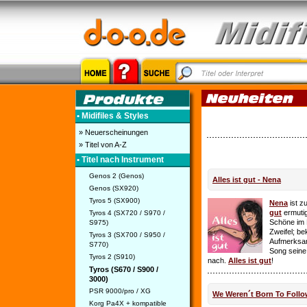
• Midifiles & Styles
» Neuerscheinungen
» Titel von A-Z
• Titel nach Instrument
Genos 2 (Genos)
Alles ist gut - Nena
Genos (SX920)
Tyros 5 (SX900)
Nena
ist z
gut
ermutig
Tyros 4 (SX720 / S970 /
Schöne im 
S975)
Zweifel; be
Tyros 3 (SX700 / S950 /
Aufmerksamk
S770)
Song seine
Tyros 2 (S910)
nach.
Alles ist gut
!
Tyros (S670 / S900 /
3000)
PSR 9000/pro / XG
We Weren´t Born To Follo
Korg Pa4X + kompatible