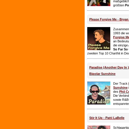
maßgeblich
größten
Po
Please Forgive Me - Brya
Zusammen 
1993 die w
Forgive M
an Bedeutun
die einzig
So Far So
zweiten Top 10 Charthit in De
Paradise (Another Day In 
Bipolar Sunshine
Der Track
Sunshine
i
des
Phil C
Die Verbin
sowie R&B-
entspannte
Stir It Up - Patti LaBelle
Schlagarti