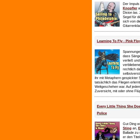
Der Impuls
Knopfler
a
Dixion las
Segel für 
sich von d
Gitarrenkl
Learning To Fly - Pink Flo
Spannungen
dass Sänge
verließ und 
verbliebene
rechtlich 
selbstverst
ihr mit Metaphern gespickter
tatsächlich das Fliegen erlern
Weltgeschehen war. Auf jeden
Zuversicht, mit oder ohne Flü
Every Little Thing She Doe
Police
Gut Ding wi
Sting
an,
E
Ballade zu 
er den Tite