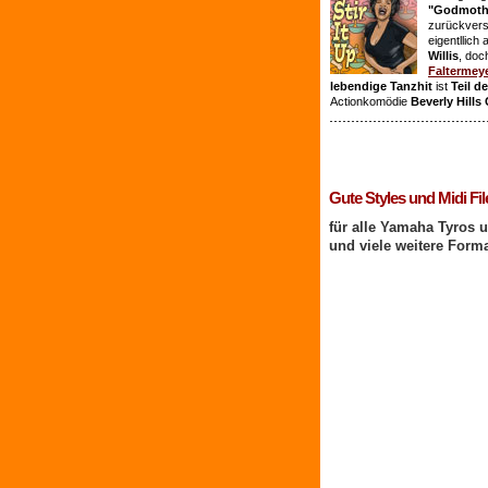
"Godmothe
zurückvers
eigentllich
Willis
, doc
Faltermey
lebendige Tanzhit
ist
Teil d
Actionkomödie
Beverly Hills
1 Benutzer online
Gute Styles und Midi Fil
für alle Yamaha Tyros 
und viele weitere Form