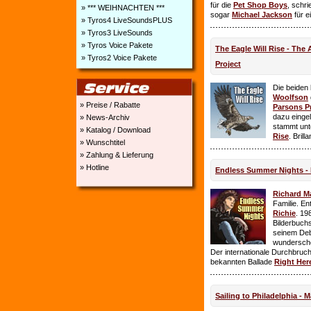
für die
Pet Shop Boys
, schr
» *** WEIHNACHTEN ***
sogar
Michael Jackson
für e
» Tyros4 LiveSoundsPLUS
» Tyros3 LiveSounds
» Tyros Voice Pakete
The Eagle Will Rise - The
» Tyros2 Voice Pakete
Project
Die beiden
Woolfson
» Preise / Rabatte
Parsons P
dazu einge
» News-Archiv
stammt unt
» Katalog / Download
Rise
. Brill
» Wunschtitel
» Zahlung & Lieferung
» Hotline
Endless Summer Nights - 
Richard M
Familie. E
Richie
. 19
Bilderbuchs
seinem Deb
wundersch
Der internationale Durchbruch 
bekannten Ballade
Right Her
Sailing to Philadelphia - 