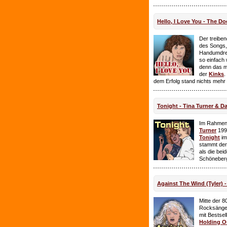
Hello, I Love You - The Do
Der treiben
des Songs,
Handumdre
so einfach 
denn das ma
der
Kinks
.
dem Erfolg stand nichts mehr
Tonight - Tina Turner & D
Im Rahmen
Turner
199
Tonight
im
stammt de
als die bei
Schöneberg
Against The Wind (Tyler) -
Mitte der 8
Rocksänge
mit Bestsel
Holding O