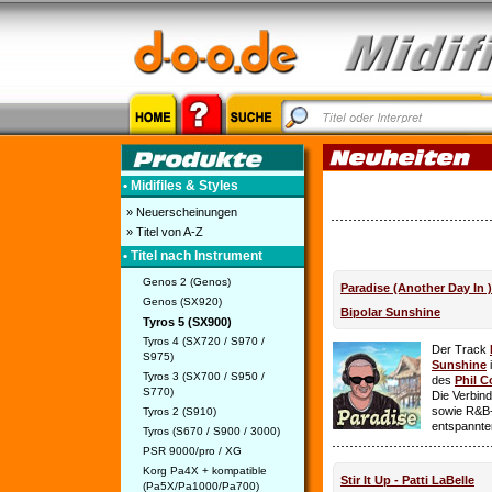
• Midifiles & Styles
» Neuerscheinungen
» Titel von A-Z
• Titel nach Instrument
Genos 2 (Genos)
Paradise (Another Day In 
Genos (SX920)
Bipolar Sunshine
Tyros 5 (SX900)
Tyros 4 (SX720 / S970 /
Der Track
S975)
Sunshine
i
Tyros 3 (SX700 / S950 /
des
Phil C
S770)
Die Verbin
sowie R&B-
Tyros 2 (S910)
entspannte
Tyros (S670 / S900 / 3000)
PSR 9000/pro / XG
Korg Pa4X + kompatible
Stir It Up - Patti LaBelle
(Pa5X/Pa1000/Pa700)