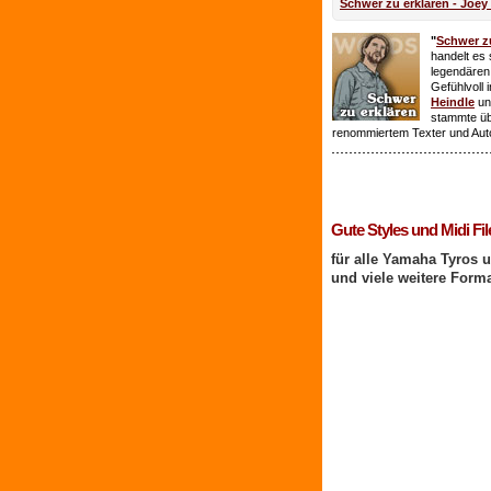
Schwer zu erklären - Joey
"
Schwer zu
handelt es 
legendären
Gefühlvoll 
Heindle
un
stammte ü
renommiertem Texter und Aut
1 Benutzer online
Gute Styles und Midi Fil
für alle Yamaha Tyros 
und viele weitere Form