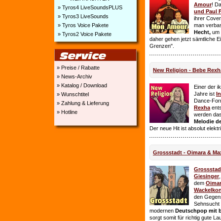
Amour
! D
» Tyros4 LiveSoundsPLUS
und Paul 
» Tyros3 LiveSounds
ihrer Cover
» Tyros Voice Pakete
man verbas
Hecht,
um E
» Tyros2 Voice Pakete
daher gehen jetzt sämtliche 
Grenzen".
» Preise / Rabatte
New Religion - Bebe Rexh
» News-Archiv
» Katalog / Download
Einer der i
Jahre ist
I
» Wunschtitel
Dance-For
» Zahlung & Lieferung
Rexha
ent
» Hotline
werden da
Melodie de
Der neue Hit ist absolut elekt
Grossstadt - Oimara & Ma
Grossstad
Giesinger
dem
Oima
Wackelkon
den Gegens
Sehnsucht n
modernen
Deutschpop mit b
sorgt somit für richtig gute La