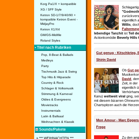
Korg Pa1/X + kompatible
Schlagarti
XG / SFF Style
"Godmothe
Ketron SD-1/7/9/40/90 +
zurückvers
kompatible Ketron Event -
eigentllich
MidjayPro
Willis
, doc
Faltermey
Ketron X1/X4
lebendige Tanzhit
ist
Teil d
GM/GS-Midifile
Actionkomödie
Beverly Hills
Roland Styles
• Titel nach Rubriken
Gut genug - Kitschkrieg,
Pop, 8-Beat & Ballads
Shirin David
Medleys
Party
Ob
Gut g
Tischmusik Jazz & Swing
Musikerko
Top Hits & Hitparade
David
, dem
Country & Rock
Zeit, in de
eigentlich 
Schlager & Volksmusik
Verhörhamm
Stimmung & Karneval
Kanu)
weltweit viral
ging, sei
Oldies & Evergreens
mit diesem bizarren Ohrwurm 
Chartspitzen auch die Herze
Movietracks
Instrumentals
Latin & Ballsaal
Mon Amour - Marc Eggers -
Weihnachten & Klassik
Frege
Sounds/Pakete
Zu den ange
» *** WEIHNACHTEN ***