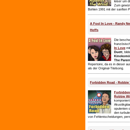
leiser um 
Zum gewüns
Bohlen 1991 mit der sanften 
A Fool In Love - Randy 
Hoffs
Die beschw
französisc
In Love
mi
Duett
, bil
Kinokomödi
The Paren
Repertoire, da es in dieser a
als der Original-Titelsong.
Forbidden Road - Robbie 
Forbidde
Robbie Wil
komponiert.
Akustikgita
opulenten 
den turbul
von Fehlentscheidungen, per