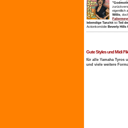
"Godmothe
zurückvers
eigentllich
Willis
, doc
Faltermey
lebendige Tanzhit
ist
Teil d
Actionkomödie
Beverly Hills
1 Benutzer online
Gute Styles und Midi Fil
für alle Yamaha Tyros 
und viele weitere Form