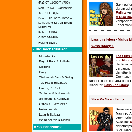
(Pa5X/Pa1000/Pa700)
Steht auf u
Korg Pa1/X + kompatible
darum geht 
Follow
vo
XG / SFF Style
A Nice Da
Ketron SD-1/7/9/40/90 +
komponiert
kompatible Ketron Event -
Feder von
MidjayPro
Ketron X1/X4
GM/GS-Midifile
Lass uns leben - Marius Mü
Roland Styles
Westernhagen
• Titel nach Rubriken
Lass uns 
Movietracks
von
Mariu
Pop, 8-Beat & Ballads
der Künstle
Medleys
vergänglich
Party
der väterl
Doch auch
Tischmusik Jazz & Swing
schnell, dass das alltägliche 
Top Hits & Hitparade
Klassiker:
Lass uns leben
!
Country & Rock
Schlager & Volksmusik
Stimmung & Karneval
Slice Me Nice - Fancy
Oldies & Evergreens
Instrumentals
Seinen int
Manfred A
Latin & Ballsaal
einen Itali
Weihnachten & Klassik
Klassiker
S
der stampf
Sounds/Pakete
80er-Jahre 