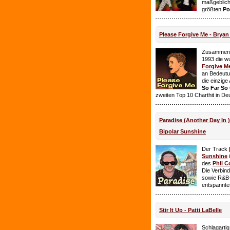
maßgeblich
größten
Po
Please Forgive Me - Brya
Zusammen 
1993 die w
Forgive M
an Bedeutun
die einzig
So Far So
zweiten Top 10 Charthit in De
Paradise (Another Day In 
Bipolar Sunshine
Der Track
Sunshine
i
des
Phil C
Die Verbin
sowie R&B-
entspannte
Stir It Up - Patti LaBelle
Schlagarti