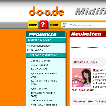
• Midifiles & Styles
» Neuerscheinungen
» Titel von A-Z
• Titel nach Instrument
Genos 2 (Genos)
Alles ist gut - Nena
Genos (SX920)
Tyros 5 (SX900)
Nena
ist z
gut
ermutig
Tyros 4 (SX720 / S970 /
Schöne im 
S975)
Zweifel; be
Tyros 3 (SX700 / S950 /
Aufmerksamk
S770)
Song seine
Tyros 2 (S910)
nach.
Alles ist gut
!
Tyros (S670 / S900 /
3000)
PSR 9000/pro / XG
We Weren´t Born To Follo
Korg Pa4X + kompatible