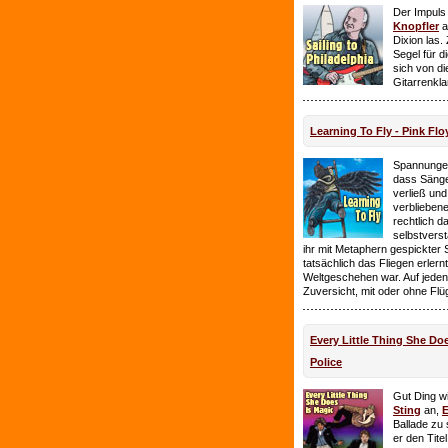
Der Impuls
Knopfler
a
Dixion las
Segel für 
sich von d
Gitarrenkl
Learning To Fly - Pink Flo
Spannungen
dass Sänge
verließ und 
verbliebene
rechtlich 
selbstverst
ihr mit Metaphern gespickter
tatsächlich das Fliegen erlern
Weltgeschehen war. Auf jeden
Zuversicht, mit oder ohne Flü
Every Little Thing She Doe
Police
Gut Ding wi
Sting
an,
E
Ballade zu 
er den Tite