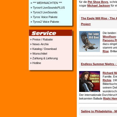
für die
Pet Shop Boys
, schr
» *** WEIHNACHTEN ***
sogar
Michael Jackson
für e
» Tyros4 LiveSoundsPLUS
» Tyros3 LiveSounds
» Tyros Voice Pakete
The Eagle Will Rise - The
» Tyros2 Voice Pakete
Project
Die beiden
Woolfson
» Preise / Rabatte
Parsons P
dazu einge
» News-Archiv
stammt unt
» Katalog / Download
Rise
. Brill
» Wunschtitel
» Zahlung & Lieferung
» Hotline
Endless Summer Nights - 
Richard M
Familie. E
Richie
. 19
Bilderbuchs
seinem Deb
wundersch
Der internationale Durchbruch 
bekannten Ballade
Right Her
Sailing to Philadelphia - 