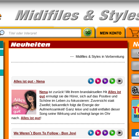
--- Midifiles & Styles in Vorbereitung: Country M
Alles ist gut - Nena
Nena
ist zurück! Mit ihrem brandaktuellen Hit
Alles ist
gut
ermutigt sie die Hörer, sich auf das Positive und
Schöne im Leben zu fokussieren: Zuversicht statt
Zweifel; bekanntlich folgt die Energie der
Aufmerksamkeit! Ganz leise und subtil entfaltet dieser
Song seine Wirkung und schwingt lange im Ohr
nach.
Alles ist gut
!
We Weren´t Born To Follow - Bon Jovi