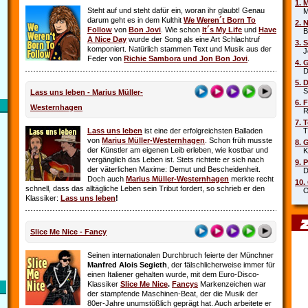
1. 
Steht auf und steht dafür ein, woran ihr glaubt! Genau
Mar
darum geht es in dem Kulthit
We Weren´t Born To
2. 
Follow
von
Bon Jovi
. Wie schon
It´s My Life
und
Have
Beb
A Nice Day
wurde der Song als eine Art Schlachtruf
3. 
komponiert. Natürlich stammen Text und Musik aus der
Joe
Feder von
Richie Sambora und Jon Bon Jovi
.
4. 
Die
5. 
Sha
Lass uns leben - Marius Müller-
6. 
Westernhagen
Rob
7. 
Lass uns leben
ist eine der erfolgreichsten Balladen
Tin
von
Marius Müller-Westernhagen
. Schon früh musste
8. 
der Künstler am eigenen Leib erleben, wie kostbar und
Kit
vergänglich das Leben ist. Stets richtete er sich nach
9. 
der väterlichen Maxime: Demut und Bescheidenheit.
DJ 
Doch auch
Marius Müller-Westernhagen
merkte recht
10.
schnell, dass das alltägliche Leben sein Tribut fordert, so schrieb er den
Oim
Klassiker:
Lass uns leben
!
Slice Me Nice - Fancy
Seinen internationalen Durchbruch feierte der Münchner
Manfred Alois Segieth
, der fälschlicherweise immer für
einen Italiener gehalten wurde, mit dem Euro-Disco-
Klassiker
Slice Me Nice
.
Fancys
Markenzeichen war
der stampfende Maschinen-Beat, der die Musik der
80er-Jahre unumstößlich geprägt hat. Auch arbeitete er