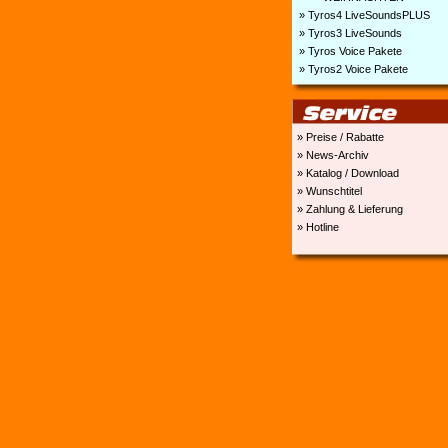
» Tyros4 LiveSoundsPLUS
» Tyros3 LiveSounds
» Tyros Voice Pakete
» Tyros2 Voice Pakete
» Preise / Rabatte
» News-Archiv
» Katalog / Download
» Wunschtitel
» Zahlung & Lieferung
» Hotline