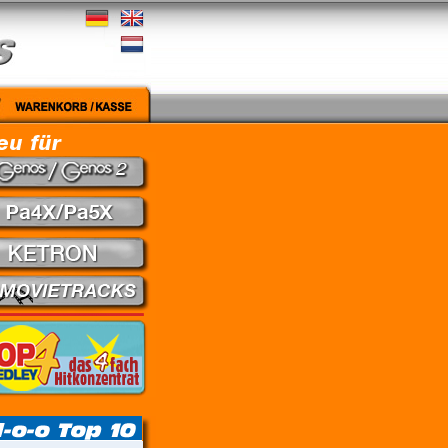
edley - Theuns Jordaan & Juanita du Plessis // Kein Gefühl - Marius Müller-Westerhagen //