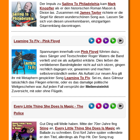
Der Impuls zu
Sailing To Philadelphia
kam
Mark
Knopfler
als er den historischen Roman Mason &
Dixion las. Zusammen mit
James Taylor
richtete er die
Segel für diesen wunderschönen Song aus. Lassen Sie
sich von diesen unverkennbaren, einzigartigen
Gitarrenklang davontragen.
Learning To Fly - Pink Floyd
Spannungen innerhalb von
Pink Floyd
führten dazu,
dass Sänger und Textschreiber Roger Waters die Band
verließ und sie als aufgelöst erklärte. Dies ließen die
verbliebenen Bandmitglieder nicht auf sich sitzen, gingen
rechtlich dagegen vor, gewannen und machten
selbstverständlich weiter. Als Auftakt zur neuen Ära gilt
ihr mit Metaphern gespickter Song
Learning To Fly
. Sei es, dass Gilmour
tatsächlich das Fliegen erlernte, oder es das damalige politische
Weltgeschehen war. Auf jeden Fall versprüht der
Meilensteinhit
Zuversicht, mit oder ohne Flügeln.
Every Little Thing She Does Is Magic - The
Police
Gut Ding will Weile haben. Mitte der 70er-Jahre fing
Sting
an,
Every Little Thing She Does Is Magic
als
Ballade zu schreiben. Erst fünf Jahre später vollendete
er den Titel, allerdings als Pop-Hit. Der Song trug