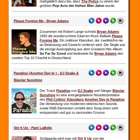
maßgeblich dazu bei, dass
The Police
zu einem der
größten
Pop-Acts der frühen 80er-Jahre
wurde.
Please Forgive Me - Bryan Adams
Zusammen mit Robert Lange schrieb
Bryan Adams
1993 die wunderschöne Gitarren-Rock-Ballade
Please
Forgive Me
. Ein zeitloser Klassiker, der zweifelsfrei nie
an Bedeutung und Gewicht verlieren wird. Die Single war
die einzige Auskopplung aus dem Greatest-Hits-Album
So Far So
Good
und bedeutete für
Bryan Adams
den
zweiten Top 10 Charthit in Deutschland.
Paradise (Another Day In ) - DJ Snake &
Bipolar Sunshine
Der Track
Paradise
von
DJ Snake
und Sänger
Bipolar
Sunshine
ist eine energiegeladene Neuinterpretation
des
Phil Collins' Klassikers
Another Day in Paradise
.
Die Verbindung von modernen elektrischen Sounds
sowie R&B-Elementen verleiht dem Song einen sehr
entspannten und gut zu tanzenden Groove.
Stir It Up - Patti LaBelle
Schlagartig wird man mit
Stir It Up
von der