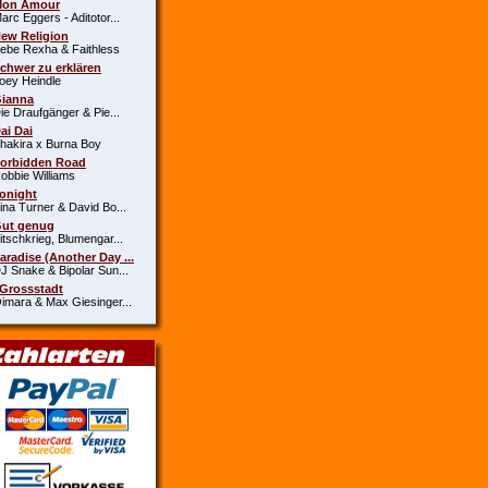
Mon Amour
c Eggers - Aditotor...
New Religion
e Rexha & Faithless
Schwer zu erklären
y Heindle
Gianna
 Draufgänger & Pie...
Dai Dai
kira x Burna Boy
Forbidden Road
bie Williams
Tonight
a Turner & David Bo...
Gut genug
schkrieg, Blumengar...
Paradise (Another Day ...
Snake & Bipolar Sun...
 Grossstadt
ara & Max Giesinger...