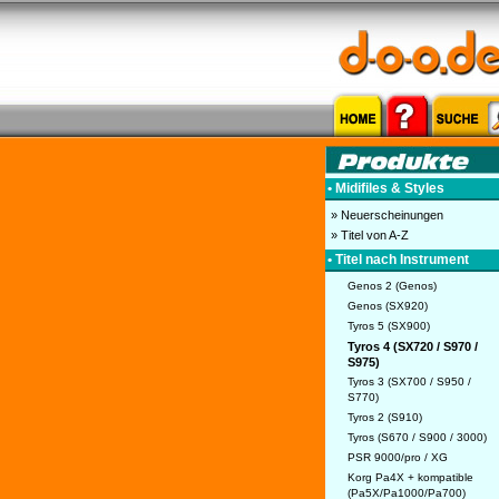
• Midifiles & Styles
» Neuerscheinungen
» Titel von A-Z
• Titel nach Instrument
Genos 2 (Genos)
Genos (SX920)
Tyros 5 (SX900)
Tyros 4 (SX720 / S970 /
S975)
Tyros 3 (SX700 / S950 /
S770)
Tyros 2 (S910)
Tyros (S670 / S900 / 3000)
PSR 9000/pro / XG
Korg Pa4X + kompatible
(Pa5X/Pa1000/Pa700)