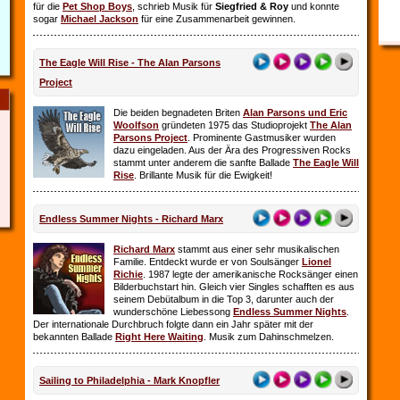
für die
Pet Shop Boys
, schrieb Musik für
Siegfried & Roy
und konnte
sogar
Michael Jackson
für eine Zusammenarbeit gewinnen.
The Eagle Will Rise - The Alan Parsons
Project
Die beiden begnadeten Briten
Alan Parsons und Eric
Woolfson
gründeten 1975 das Studioprojekt
The Alan
Parsons Project
. Prominente Gastmusiker wurden
dazu eingeladen. Aus der Ära des Progressiven Rocks
stammt unter anderem die sanfte Ballade
The Eagle Will
Rise
. Brillante Musik für die Ewigkeit!
Endless Summer Nights - Richard Marx
Richard Marx
stammt aus einer sehr musikalischen
Familie. Entdeckt wurde er von Soulsänger
Lionel
Richie
. 1987 legte der amerikanische Rocksänger einen
Bilderbuchstart hin. Gleich vier Singles schafften es aus
seinem Debütalbum in die Top 3, darunter auch der
wunderschöne Liebessong
Endless Summer Nights
.
Der internationale Durchbruch folgte dann ein Jahr später mit der
bekannten Ballade
Right Here Waiting
. Musik zum Dahinschmelzen.
Sailing to Philadelphia - Mark Knopfler