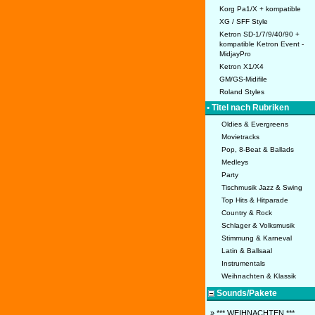
Korg Pa1/X + kompatible
XG / SFF Style
Ketron SD-1/7/9/40/90 +
kompatible Ketron Event -
MidjayPro
Ketron X1/X4
GM/GS-Midifile
Roland Styles
• Titel nach Rubriken
Oldies & Evergreens
Movietracks
Pop, 8-Beat & Ballads
Medleys
Party
Tischmusik Jazz & Swing
Top Hits & Hitparade
Country & Rock
Schlager & Volksmusik
Stimmung & Karneval
Latin & Ballsaal
Instrumentals
Weihnachten & Klassik
Sounds/Pakete
» *** WEIHNACHTEN ***