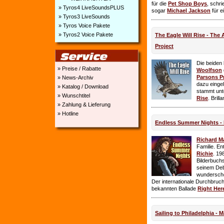
für die
Pet Shop Boys
, schr
» Tyros4 LiveSoundsPLUS
sogar
Michael Jackson
für e
» Tyros3 LiveSounds
» Tyros Voice Pakete
» Tyros2 Voice Pakete
The Eagle Will Rise - The
Project
Die beiden
» Preise / Rabatte
Woolfson
Parsons P
» News-Archiv
dazu einge
» Katalog / Download
stammt unt
» Wunschtitel
Rise
. Brill
» Zahlung & Lieferung
» Hotline
Endless Summer Nights - 
Richard M
Familie. E
Richie
. 19
Bilderbuchs
seinem Deb
wundersch
Der internationale Durchbruch 
bekannten Ballade
Right Her
Sailing to Philadelphia - 