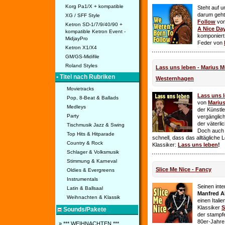
Korg Pa1/X + kompatible
Steht auf u
darum geht 
XG / SFF Style
Follow
vo
Ketron SD-1/7/9/40/90 +
A Nice Da
kompatible Ketron Event -
komponiert
MidjayPro
Feder von
Ketron X1/X4
GM/GS-Midifile
Roland Styles
Lass uns leben - Marius Mü
• Titel nach Rubriken
Westernhagen
Movietracks
Lass uns 
Pop, 8-Beat & Ballads
von
Mariu
Medleys
der Künstle
Party
vergänglich
der väterl
Tischmusik Jazz & Swing
Doch auch
Top Hits & Hitparade
schnell, dass das alltägliche 
Country & Rock
Klassiker:
Lass uns leben
!
Schlager & Volksmusik
Stimmung & Karneval
Slice Me Nice - Fancy
Oldies & Evergreens
Instrumentals
Seinen int
Latin & Ballsaal
Manfred A
Weihnachten & Klassik
einen Itali
Klassiker
S
Sounds/Pakete
der stampf
80er-Jahre 
» *** WEIHNACHTEN ***