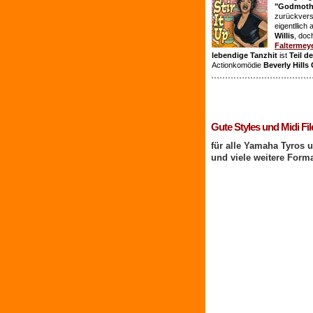
"Godmothe
zurückvers
eigentllich
Willis
, doc
Faltermey
lebendige Tanzhit
ist
Teil d
Actionkomödie
Beverly Hills
1 Benutzer online
Gute Styles und Midi Fil
für alle Yamaha Tyros 
und viele weitere Form