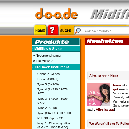
• Midifiles & Styles
» Neuerscheinungen
» Titel von A-Z
• Titel nach Instrument
Genos 2 (Genos)
Alles ist gut - Nena
Genos (SX920)
Tyros 5 (SX900)
Nena
ist z
gut
ermutig
Tyros 4 (SX720 / S970 /
Schöne im 
S975)
Zweifel; be
Tyros 3 (SX700 / S950 /
Aufmerksamk
S770)
Song seine
Tyros 2 (S910)
nach.
Alles ist gut
!
Tyros (S670 / S900 / 3000)
PSR 9000/pro / XG
Korg Pa4X + kompatible
We Weren´t Born To Follo
(Pa5X/Pa1000/Pa700)