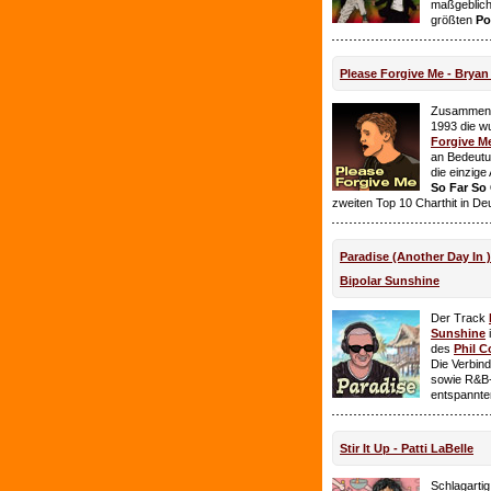
maßgeblich
größten
Po
Please Forgive Me - Brya
Zusammen 
1993 die w
Forgive M
an Bedeutun
die einzig
So Far So
zweiten Top 10 Charthit in De
Paradise (Another Day In 
Bipolar Sunshine
Der Track
Sunshine
i
des
Phil C
Die Verbin
sowie R&B-
entspannte
Stir It Up - Patti LaBelle
Schlagarti