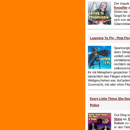
Der Impuls
Knopfler
a
Dixion las
Segel für 
sich von d
Gitarrenkl
Learning To Fly - Pink Flo
Spannungen
dass Sänge
verließ und 
verbliebene
rechtlich 
selbstverst
ihr mit Metaphern gespickter
tatsächlich das Fliegen erlern
Weltgeschehen war. Auf jeden
Zuversicht, mit oder ohne Flü
Every Little Thing She Doe
Police
Gut Ding wi
Sting
an,
E
Ballade zu 
er den Tite