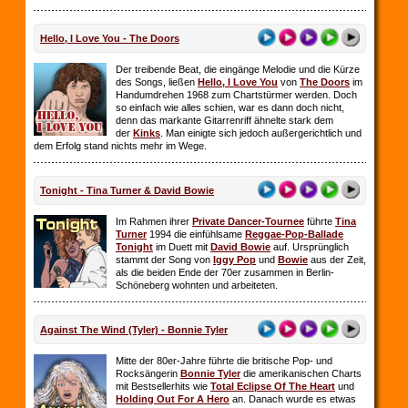
Hello, I Love You - The Doors
Der treibende Beat, die eingänge Melodie und die Kürze
des Songs, ließen
Hello, I Love You
von
The Doors
im
Handumdrehen 1968 zum Chartstürmer werden. Doch
so einfach wie alles schien, war es dann doch nicht,
denn das markante Gitarrenriff ähnelte stark dem
der
Kinks
. Man einigte sich jedoch außergerichtlich und
dem Erfolg stand nichts mehr im Wege.
Tonight - Tina Turner & David Bowie
Im Rahmen ihrer
Private Dancer-Tournee
führte
Tina
Turner
1994 die einfühlsame
Reggae-Pop-Ballade
Tonight
im Duett mit
David Bowie
auf. Ursprünglich
stammt der Song von
Iggy Pop
und
Bowie
aus der Zeit,
als die beiden Ende der 70er zusammen in Berlin-
Schöneberg wohnten und arbeiteten.
Against The Wind (Tyler) - Bonnie Tyler
Mitte der 80er-Jahre führte die britische Pop- und
Rocksängerin
Bonnie Tyler
die amerikanischen Charts
mit Bestsellerhits wie
Total Eclipse Of The Heart
und
Holding Out For A Hero
an. Danach wurde es etwas