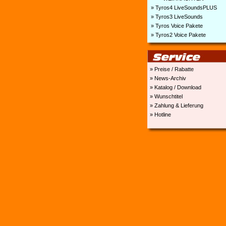
» Tyros4 LiveSoundsPLUS
» Tyros3 LiveSounds
» Tyros Voice Pakete
» Tyros2 Voice Pakete
» Preise / Rabatte
» News-Archiv
» Katalog / Download
» Wunschtitel
» Zahlung & Lieferung
» Hotline