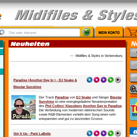
--- Midifiles & Styles in Vorbereitung: Alles ist
Paradise (Another Day In ) - DJ Snake &
Bipolar Sunshine
Der Track
Paradise
von
DJ Snake
und Sänger
Bipolar
Sunshine
ist eine energiegeladene Neuinterpretation
des
Phil Collins' Klassikers
Another Day in Paradise
.
Die Verbindung von modernen elektrischen Sounds
sowie R&B-Elementen verleiht dem Song einen sehr
entspannten und gut zu tanzenden Groove.
Stir It Up - Patti LaBelle