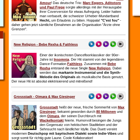
Amour
! Das deutsche Trio:
Marc Eggers, Aditotoro
und Paul Frege
sorgte allerdings mit der Herausgabe
ihrer Coverversion für etwas Aufregung. Leider hatten
man verbaselt, die schweizer Urheber-Mundartband
Hecht,
um Erlaubnis zu bitten. Hoppala!
"C'est fou"
-
daher gehen jetzt sämtliche Einnahmen an die Organisation "Ärzte ohne
Grenzen".
New Religion - Bebe Rexha & Faithless
Einer der ikonischsten Dancefloorklassiker der 90er-
Jahre ist
Insomnia
. Der Hit stammt von der legendären
Dance-Formation
Faithless
. Zusammen mit
Bebe
Rexha
entstand die neue Single
New Religion
. Dabei
werden das
markante Instrumental und die Synth-
Melodie des Originals
als musikalische Basis genutzt.
Der neue Hit ist absolut elektrisierend und mitreißend!
Grossstadt - Oimara & Max Giesinger
Grossstadt
heißt der neue, frische Sommerhit von
Max
Giesinger
, bekannt geworden durch
80 Millionen
und
dem
Oimara
, der seinen Durchbruch
mit
Wackelkontakt
feierte. Humorvoll besingen die Jungs
den Gegensatz von hektischem Stadtleben und der
Sehnsucht nach ländlicher Idylle. Das Duett vereint
modernen
Deutschpop mit bayrischem Dialekt sowie Indie-Vibes
und
sorgt somit für richtig gute Laune. Coole Kollaboration!