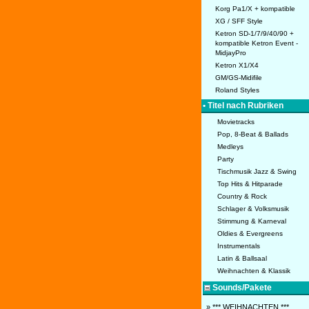
Korg Pa1/X + kompatible
XG / SFF Style
Ketron SD-1/7/9/40/90 +
kompatible Ketron Event -
MidjayPro
Ketron X1/X4
GM/GS-Midifile
Roland Styles
• Titel nach Rubriken
Movietracks
Pop, 8-Beat & Ballads
Medleys
Party
Tischmusik Jazz & Swing
Top Hits & Hitparade
Country & Rock
Schlager & Volksmusik
Stimmung & Karneval
Oldies & Evergreens
Instrumentals
Latin & Ballsaal
Weihnachten & Klassik
Sounds/Pakete
» *** WEIHNACHTEN ***