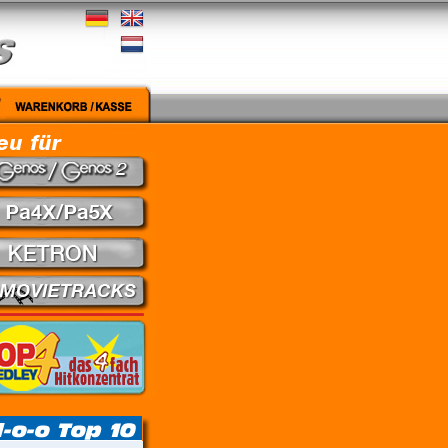
 gut - Nena // Every Little Thing She Does Is Magic - The Police // Learning To Fly - Pink F