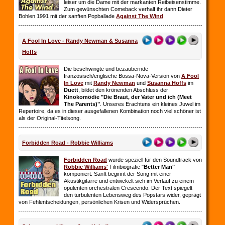
leiser um die Dame mit der markanten Reibeisenstimme.
Zum gewünschten Comeback verhalf ihr dann Dieter
Bohlen 1991 mit der sanften Popballade
Against The Wind
.
A Fool In Love - Randy Newman & Susanna
Hoffs
Die beschwingte und bezaubernde
französisch/englische Bossa-Nova-Version von
A Fool
In Love
mit
Randy Newman
und
Susanna Hoffs
im
Duett
, bildet den krönenden Abschluss der
Kinokomödie "Die Braut, der Vater und ich (Meet
The Parents)"
. Unseres Erachtens ein kleines Juwel im
Repertoire, da es in dieser ausgefallenen Kombination noch viel schöner ist
als der Original-Titelsong.
Forbidden Road - Robbie Williams
Forbidden Road
wurde speziell für den Soundtrack von
Robbie Williams'
Filmbiografie "
Better Man"
komponiert. Sanft beginnt der Song mit einer
Akustikgitarre und entwickelt sich im Verlauf zu einem
opulenten orchestralen Crescendo. Der Text spiegelt
den turbulenten Lebensweg des Popstars wider, geprägt
von Fehlentscheidungen, persönlichen Krisen und Widersprüchen.