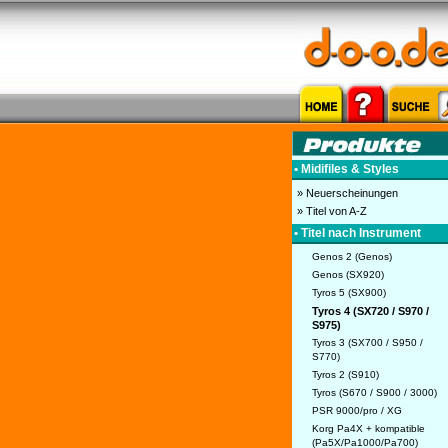
• Midifiles & Styles
» Neuerscheinungen
» Titel von A-Z
• Titel nach Instrument
Genos 2 (Genos)
Genos (SX920)
Tyros 5 (SX900)
Tyros 4 (SX720 / S970 /
S975)
Tyros 3 (SX700 / S950 /
S770)
Tyros 2 (S910)
Tyros (S670 / S900 / 3000)
PSR 9000/pro / XG
Korg Pa4X + kompatible
(Pa5X/Pa1000/Pa700)