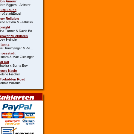
Mon Amour
c Eggers - Aditotor...
Gute Laune
oßstadtEngel
New Religion
e Rexha & Faithless
Tonight
a Turner & David Bo...
Schwer zu erklären
y Heindle
Gianna
 Draufgänger & Pie...
Grossstadt
ara & Max Giesinger...
Dai Dai
kira x Burna Boy
Heute Nacht
ene Fischer
 Forbidden Road
bie Williams