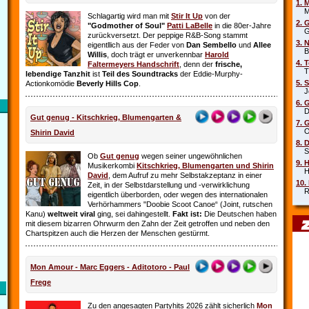
1. 
Mar
Schlagartig wird man mit
Stir It Up
von der
2. 
"Godmother of Soul"
Patti LaBelle
in die 80er-Jahre
Gr
zurückversetzt. Der peppige R&B-Song stammt
3. 
eigentllich aus der Feder von
Dan Sembello
und
Allee
Beb
Willis
, doch trägt er unverkennbar
Harold
4. 
Faltermeyers Handschrift
, denn der
frische,
Tin
lebendige Tanzhit
ist
Teil des Soundtracks
der Eddie-Murphy-
5. 
Actionkomödie
Beverly Hills Cop
.
Joe
6. 
Die
Gut genug - Kitschkrieg, Blumengarten &
7. 
Oim
Shirin David
8. 
Sha
Ob
Gut genug
wegen seiner ungewöhnlichen
9. 
Musikerkombi
Kitschkrieg, Blumengarten und Shirin
Hel
David
, dem Aufruf zu mehr Selbstakzeptanz in einer
10.
Zeit, in der Selbstdarstellung und ‑verwirklichung
Rob
eigentlich überborden, oder wegen des internationalen
Verhörhammers "Doobie Scoot Canoe“ (Joint, rutschen
Kanu)
weltweit viral
ging, sei dahingestellt.
Fakt ist:
Die Deutschen haben
mit diesem bizarren Ohrwurm den Zahn der Zeit getroffen und neben den
Chartspitzen auch die Herzen der Menschen gestürmt.
Mon Amour - Marc Eggers - Aditotoro - Paul
Frege
Zu den angesagten Partyhits 2026 zählt sicherlich
Mon