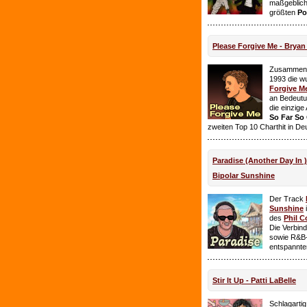
maßgeblich
größten
Po
Please Forgive Me - Brya
Zusammen 
1993 die w
Forgive M
an Bedeutun
die einzig
So Far So
zweiten Top 10 Charthit in De
Paradise (Another Day In 
Bipolar Sunshine
Der Track
Sunshine
i
des
Phil C
Die Verbin
sowie R&B-
entspannte
Stir It Up - Patti LaBelle
Schlagarti