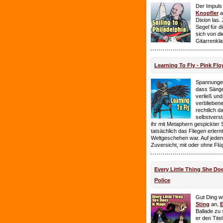
Der Impuls
Knopfler
a
Dixion las
Segel für 
sich von d
Gitarrenkl
Learning To Fly - Pink Flo
Spannungen
dass Sänge
verließ und 
verbliebene
rechtlich 
selbstverst
ihr mit Metaphern gespickter
tatsächlich das Fliegen erlern
Weltgeschehen war. Auf jeden
Zuversicht, mit oder ohne Flü
Every Little Thing She Doe
Police
Gut Ding wi
Sting
an,
E
Ballade zu 
er den Tite