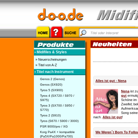
• Midifiles & Styles
» Neuerscheinungen
» Titel von A-Z
• Titel nach Instrument
Genos 2 (Genos)
Alles ist gut - Nena
Genos (SX920)
Tyros 5 (SX900)
Nena
ist z
gut
ermutig
Tyros 4 (SX720 / S970 /
Schöne im 
S975)
Zweifel; be
Tyros 3 (SX700 / S950 /
Aufmerksamk
S770)
Song seine
Tyros 2 (S910)
nach.
Alles ist gut
!
Tyros (S670 / S900 / 3000)
PSR 9000/pro / XG
Korg Pa4X + kompatible
We Weren´t Born To Follo
(Pa5X/Pa1000/Pa700)