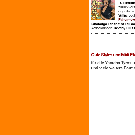
"Godmothe
zurückvers
eigentllich
Willis
, doc
Faltermey
lebendige Tanzhit
ist
Teil d
Actionkomödie
Beverly Hills
1 Benutzer online
Gute Styles und Midi Fil
für alle Yamaha Tyros 
und viele weitere Form