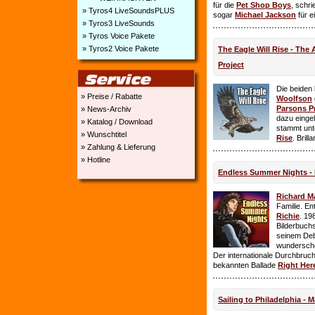
für die
Pet Shop Boys
, schr
» Tyros4 LiveSoundsPLUS
sogar
Michael Jackson
für e
» Tyros3 LiveSounds
» Tyros Voice Pakete
» Tyros2 Voice Pakete
The Eagle Will Rise - The
Project
Die beiden
» Preise / Rabatte
Woolfson
Parsons P
» News-Archiv
dazu einge
» Katalog / Download
stammt unt
» Wunschtitel
Rise
. Brill
» Zahlung & Lieferung
» Hotline
Endless Summer Nights - 
Richard M
Familie. E
Richie
. 19
Bilderbuchs
seinem Deb
wundersch
Der internationale Durchbruch 
bekannten Ballade
Right Her
Sailing to Philadelphia - 