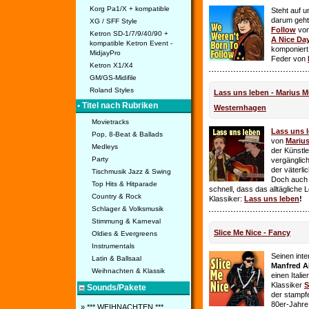
Korg Pa1/X + kompatible
Steht auf u
darum geht 
XG / SFF Style
Follow
vo
Ketron SD-1/7/9/40/90 +
A Nice Da
kompatible Ketron Event -
komponiert
MidjayPro
Feder von
Ketron X1/X4
GM/GS-Midifile
Roland Styles
Lass uns leben - Marius Mü
• Titel nach Rubriken
Westernhagen
Movietracks
Lass uns 
Pop, 8-Beat & Ballads
von
Mariu
Medleys
der Künstle
Party
vergänglich
der väterl
Tischmusik Jazz & Swing
Doch auch
Top Hits & Hitparade
schnell, dass das alltägliche 
Country & Rock
Klassiker:
Lass uns leben
!
Schlager & Volksmusik
Stimmung & Karneval
Slice Me Nice - Fancy
Oldies & Evergreens
Instrumentals
Seinen int
Latin & Ballsaal
Manfred A
Weihnachten & Klassik
einen Itali
Klassiker
S
Sounds/Pakete
der stampf
80er-Jahre 
» *** WEIHNACHTEN ***