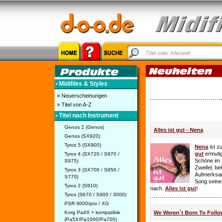
• Midifiles & Styles
» Neuerscheinungen
» Titel von A-Z
• Titel nach Instrument
Genos 2 (Genos)
Alles ist gut - Nena
Genos (SX920)
Tyros 5 (SX900)
Nena
ist z
gut
ermutig
Tyros 4 (SX720 / S970 /
Schöne im 
S975)
Zweifel; be
Tyros 3 (SX700 / S950 /
Aufmerksamk
S770)
Song seine
Tyros 2 (S910)
nach.
Alles ist gut
!
Tyros (S670 / S900 / 3000)
PSR 9000/pro / XG
Korg Pa4X + kompatible
We Weren´t Born To Follo
(Pa5X/Pa1000/Pa700)