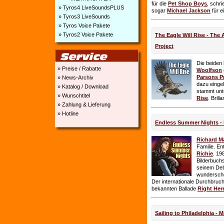
für die
Pet Shop Boys
, schr
» Tyros4 LiveSoundsPLUS
sogar
Michael Jackson
für e
» Tyros3 LiveSounds
» Tyros Voice Pakete
» Tyros2 Voice Pakete
The Eagle Will Rise - The
Project
Die beiden
» Preise / Rabatte
Woolfson
Parsons P
» News-Archiv
dazu einge
» Katalog / Download
stammt unt
» Wunschtitel
Rise
. Brill
» Zahlung & Lieferung
» Hotline
Endless Summer Nights - 
Richard M
Familie. E
Richie
. 19
Bilderbuchs
seinem Deb
wundersch
Der internationale Durchbruch 
bekannten Ballade
Right Her
Sailing to Philadelphia - 