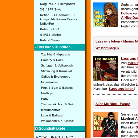
Korg Pa1/X + kompatible
Steht auf u
darum geht 
XG / SFF Style
Follow
vo
Ketron SD-1/7/9/40/90 +
A Nice Da
kompatible Ketron Event -
komponiert
MidjayPro
Feder von
Ketron X1/X4
GM/GS-Midifile
Roland Styles
Lass uns leben - Marius Mü
• Titel nach Rubriken
Westernhagen
Top Hits & Hitparade
Lass uns 
Country & Rock
von
Mariu
Schlager & Volksmusik
der Künstle
Stimmung & Karneval
vergänglich
der väterl
Oldies & Evergreens
Doch auch
Movietracks
schnell, dass das alltägliche 
Pop, 8-Beat & Ballads
Klassiker:
Lass uns leben
!
Medleys
Party
Slice Me Nice - Fancy
Tischmusik Jazz & Swing
Instrumentals
Seinen int
Latin & Ballsaal
Manfred A
Weihnachten & Klassik
einen Itali
Klassiker
S
Sounds/Pakete
der stampf
80er-Jahre 
» *** WEIHNACHTEN ***