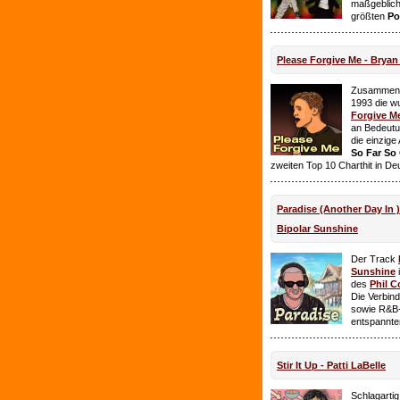
maßgeblich
größten
Po
Please Forgive Me - Brya
Zusammen 
1993 die w
Forgive M
an Bedeutun
die einzig
So Far So
zweiten Top 10 Charthit in De
Paradise (Another Day In 
Bipolar Sunshine
Der Track
Sunshine
i
des
Phil C
Die Verbin
sowie R&B-
entspannte
Stir It Up - Patti LaBelle
Schlagarti