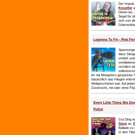
Der Impuls
Knopfler
a
Dixion las
Segel für 
sich von d
Gitarrenkl
Learning To Fly - Pink Flo
Spannungen
dass Sänge
verließ und 
verbliebene
rechtlich 
selbstverst
ihr mit Metaphern gespickter
tatsächlich das Fliegen erlern
Weltgeschehen war. Auf jeden
Zuversicht, mit oder ohne Flü
Every Little Thing She Doe
Police
Gut Ding wi
Sting
an,
E
Ballade zu 
er den Tite