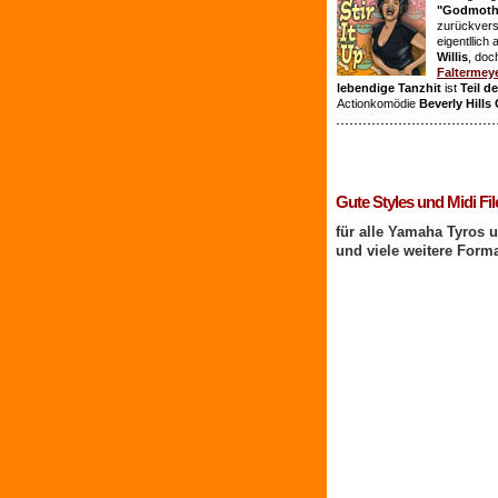
"Godmothe
zurückvers
eigentllich
Willis
, doc
Faltermey
lebendige Tanzhit
ist
Teil d
Actionkomödie
Beverly Hills
1 Benutzer online
Gute Styles und Midi Fil
für alle Yamaha Tyros 
und viele weitere Form