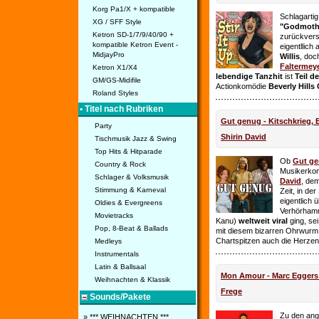
Korg Pa1/X + kompatible
Schlagarti
XG / SFF Style
"Godmothe
Ketron SD-1/7/9/40/90 +
zurückvers
kompatible Ketron Event -
eigentllich
MidjayPro
Willis
, doc
Faltermey
Ketron X1/X4
lebendige Tanzhit
ist
Teil d
GM/GS-Midifile
Actionkomödie
Beverly Hills
Roland Styles
• Titel nach Rubriken
Gut genug - Kitschkrieg,
Party
Shirin David
Tischmusik Jazz & Swing
Top Hits & Hitparade
Ob
Gut g
Country & Rock
Musikerko
Schlager & Volksmusik
David
, dem
Stimmung & Karneval
Zeit, in de
eigentlich 
Oldies & Evergreens
Verhörhamm
Movietracks
Kanu)
weltweit viral
ging, sei
Pop, 8-Beat & Ballads
mit diesem bizarren Ohrwurm 
Chartspitzen auch die Herze
Medleys
Instrumentals
Latin & Ballsaal
Mon Amour - Marc Eggers -
Weihnachten & Klassik
Frege
Sounds/Pakete
Zu den ange
» *** WEIHNACHTEN ***