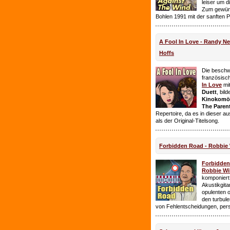
leiser um 
Zum gewüns
Bohlen 1991 mit der sanften 
A Fool In Love - Randy 
Hoffs
Die beschw
französisc
In Love
mi
Duett
, bil
Kinokomödi
The Paren
Repertoire, da es in dieser a
als der Original-Titelsong.
Forbidden Road - Robbie 
Forbidde
Robbie Wil
komponiert.
Akustikgita
opulenten 
den turbul
von Fehlentscheidungen, per