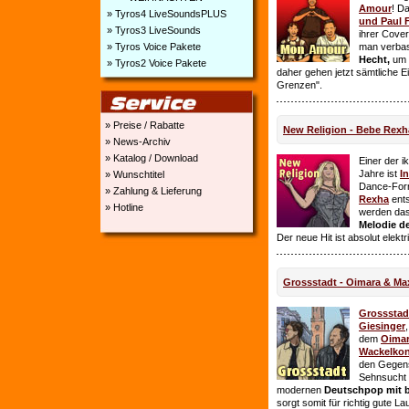
Amour
! D
» Tyros4 LiveSoundsPLUS
und Paul 
» Tyros3 LiveSounds
ihrer Cover
» Tyros Voice Pakete
man verbas
Hecht,
um E
» Tyros2 Voice Pakete
daher gehen jetzt sämtliche 
Grenzen".
» Preise / Rabatte
New Religion - Bebe Rexh
» News-Archiv
» Katalog / Download
Einer der i
Jahre ist
I
» Wunschtitel
Dance-For
» Zahlung & Lieferung
Rexha
ent
» Hotline
werden da
Melodie de
Der neue Hit ist absolut elekt
Grossstadt - Oimara & Ma
Grossstad
Giesinger
dem
Oima
Wackelkon
den Gegens
Sehnsucht n
modernen
Deutschpop mit b
sorgt somit für richtig gute La