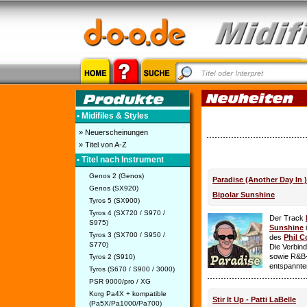
• Midifiles & Styles
» Neuerscheinungen
» Titel von A-Z
• Titel nach Instrument
Genos 2 (Genos)
Paradise (Another Day In 
Genos (SX920)
Bipolar Sunshine
Tyros 5 (SX900)
Tyros 4 (SX720 / S970 /
Der Track
S975)
Sunshine
i
Tyros 3 (SX700 / S950 /
des
Phil C
S770)
Die Verbin
sowie R&B-
Tyros 2 (S910)
entspannte
Tyros (S670 / S900 / 3000)
PSR 9000/pro / XG
Korg Pa4X + kompatible
Stir It Up - Patti LaBelle
(Pa5X/Pa1000/Pa700)