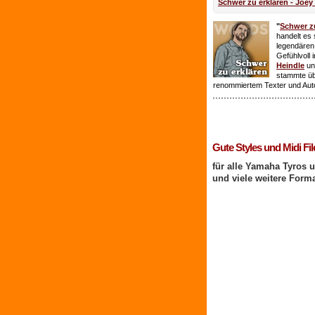
Schwer zu erklären - Joey
"
Schwer zu
handelt es 
legendären
Gefühlvoll 
Heindle
un
stammte ü
renommiertem Texter und Aut
1 Benutzer online
Gute Styles und Midi Fil
für alle Yamaha Tyros 
und viele weitere Form