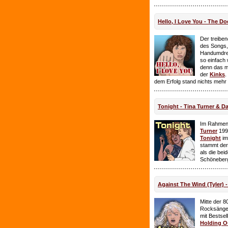
Hello, I Love You - The Do
Der treiben
des Songs,
Handumdre
so einfach 
denn das ma
der
Kinks
.
dem Erfolg stand nichts mehr
Tonight - Tina Turner & D
Im Rahmen
Turner
199
Tonight
im
stammt de
als die bei
Schöneberg
Against The Wind (Tyler) -
Mitte der 8
Rocksänge
mit Bestsel
Holding O