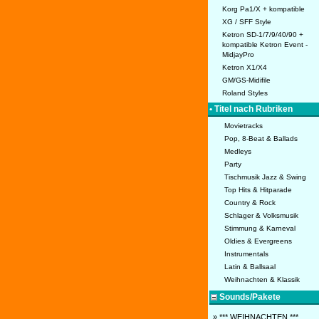
Korg Pa1/X + kompatible
XG / SFF Style
Ketron SD-1/7/9/40/90 +
kompatible Ketron Event -
MidjayPro
Ketron X1/X4
GM/GS-Midifile
Roland Styles
• Titel nach Rubriken
Movietracks
Pop, 8-Beat & Ballads
Medleys
Party
Tischmusik Jazz & Swing
Top Hits & Hitparade
Country & Rock
Schlager & Volksmusik
Stimmung & Karneval
Oldies & Evergreens
Instrumentals
Latin & Ballsaal
Weihnachten & Klassik
Sounds/Pakete
» *** WEIHNACHTEN ***