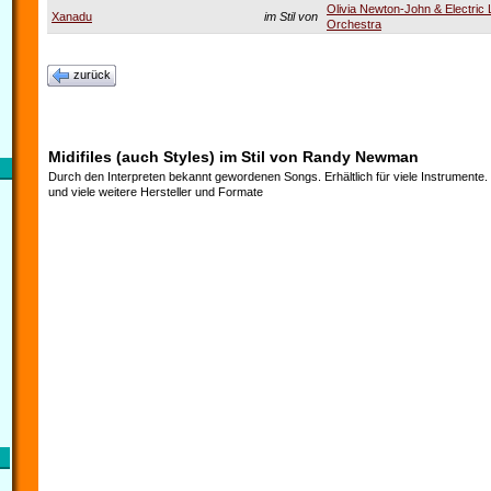
Olivia Newton-John & Electric 
Xanadu
im Stil von
Orchestra
zurück
Midifiles (auch Styles) im Stil von Randy Newman
Durch den Interpreten bekannt gewordenen Songs. Erhältlich für viele Instrumente
und viele weitere Hersteller und Formate