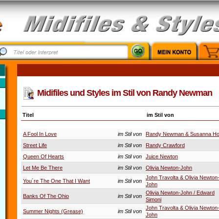
Midifiles und Styles im Stil von Randy Newman
Titel
im Stil von
A Fool In Love
im Stil von
Randy Newman & Susanna Ho
Street Life
im Stil von
Randy Crawford
Queen Of Hearts
im Stil von
Juice Newton
Let Me Be There
im Stil von
Olivia Newton-John
John Travolta & Olivia Newton
You´re The One That I Want
im Stil von
John
Olivia Newton-John / Edward
Banks Of The Ohio
im Stil von
Simoni
John Travolta & Olivia Newton
Summer Nights (Grease)
im Stil von
John