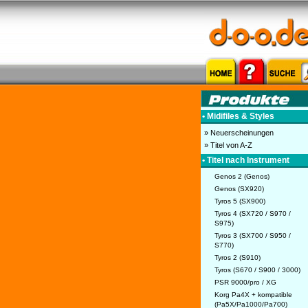
• Midifiles & Styles
» Neuerscheinungen
» Titel von A-Z
• Titel nach Instrument
Genos 2 (Genos)
Genos (SX920)
Tyros 5 (SX900)
Tyros 4 (SX720 / S970 /
S975)
Tyros 3 (SX700 / S950 /
S770)
Tyros 2 (S910)
Tyros (S670 / S900 / 3000)
PSR 9000/pro / XG
Korg Pa4X + kompatible
(Pa5X/Pa1000/Pa700)