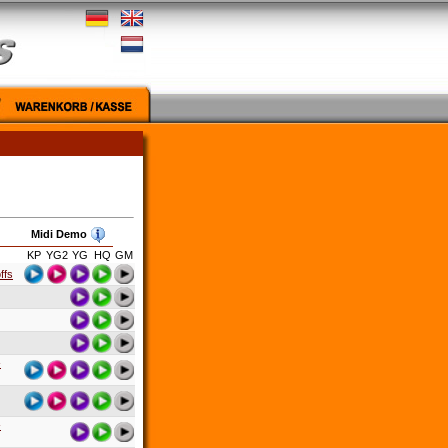
Midi Demo
KP
YG2
YG
HQ
GM
ffs
-
-