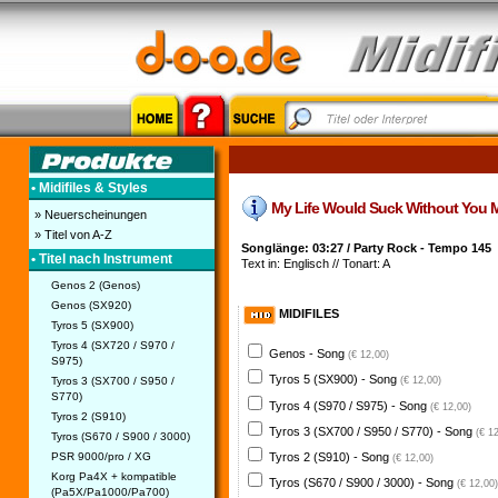
• Midifiles & Styles
My Life Would Suck Without You Midi
» Neuerscheinungen
» Titel von A-Z
Songlänge: 03:27 / Party Rock - Tempo 145
• Titel nach Instrument
Text in: Englisch // Tonart: A
Genos 2 (Genos)
Genos (SX920)
MIDIFILES
Tyros 5 (SX900)
Tyros 4 (SX720 / S970 /
Genos - Song
(€ 12,00)
S975)
Tyros 5 (SX900) - Song
Tyros 3 (SX700 / S950 /
(€ 12,00)
S770)
Tyros 4 (S970 / S975) - Song
(€ 12,00)
Tyros 2 (S910)
Tyros 3 (SX700 / S950 / S770) - Song
(€ 1
Tyros (S670 / S900 / 3000)
PSR 9000/pro / XG
Tyros 2 (S910) - Song
(€ 12,00)
Korg Pa4X + kompatible
Tyros (S670 / S900 / 3000) - Song
(€ 12,00)
(Pa5X/Pa1000/Pa700)