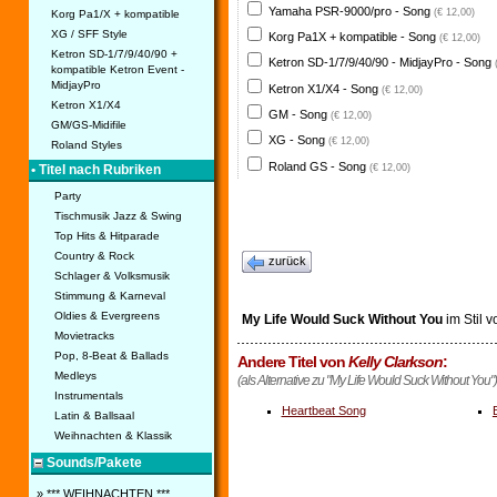
Yamaha PSR-9000/pro - Song
(€ 12,00)
Korg Pa1/X + kompatible
XG / SFF Style
Korg Pa1X + kompatible - Song
(€ 12,00)
Ketron SD-1/7/9/40/90 +
Ketron SD-1/7/9/40/90 - MidjayPro - Song
kompatible Ketron Event -
MidjayPro
Ketron X1/X4 - Song
(€ 12,00)
Ketron X1/X4
GM - Song
(€ 12,00)
GM/GS-Midifile
XG - Song
(€ 12,00)
Roland Styles
Roland GS - Song
(€ 12,00)
• Titel nach Rubriken
Party
Tischmusik Jazz & Swing
Top Hits & Hitparade
Country & Rock
zurück
Schlager & Volksmusik
Stimmung & Karneval
Oldies & Evergreens
My Life Would Suck Without You
im Stil 
Movietracks
Pop, 8-Beat & Ballads
Andere Titel von
Kelly Clarkson
:
Medleys
(als Alternative zu "My Life Would Suck Without You")
Instrumentals
Heartbeat Song
Latin & Ballsaal
Weihnachten & Klassik
Sounds/Pakete
» *** WEIHNACHTEN ***