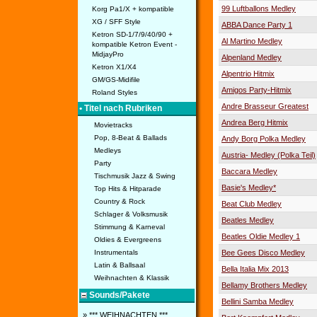
99 Luftballons Medley
Korg Pa1/X + kompatible
XG / SFF Style
ABBA Dance Party 1
Ketron SD-1/7/9/40/90 +
Al Martino Medley
kompatible Ketron Event -
MidjayPro
Alpenland Medley
Ketron X1/X4
Alpentrio Hitmix
GM/GS-Midifile
Amigos Party-Hitmix
Roland Styles
Andre Brasseur Greatest
• Titel nach Rubriken
Andrea Berg Hitmix
Movietracks
Pop, 8-Beat & Ballads
Andy Borg Polka Medley
Medleys
Austria- Medley (Polka Teil)
Party
Baccara Medley
Tischmusik Jazz & Swing
Basie's Medley*
Top Hits & Hitparade
Country & Rock
Beat Club Medley
Schlager & Volksmusik
Beatles Medley
Stimmung & Karneval
Beatles Oldie Medley 1
Oldies & Evergreens
Bee Gees Disco Medley
Instrumentals
Latin & Ballsaal
Bella Italia Mix 2013
Weihnachten & Klassik
Bellamy Brothers Medley
Sounds/Pakete
Bellini Samba Medley
» *** WEIHNACHTEN ***