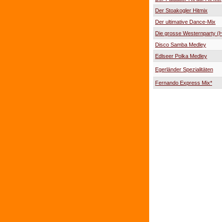
Der Stoakogler Hitmix
Der ultimative Dance-Mix
Die grosse Westernparty (H
Disco Samba Medley
Edlseer Polka Medley
Egerländer Spezialitäten
Fernando Express Mix*