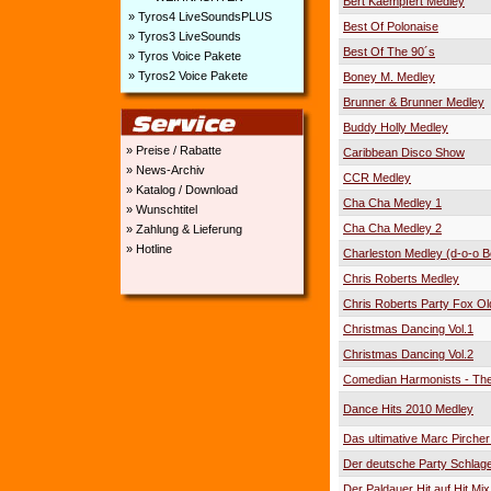
Bert Kaempfert Medley
» Tyros4 LiveSoundsPLUS
Best Of Polonaise
» Tyros3 LiveSounds
Best Of The 90´s
» Tyros Voice Pakete
» Tyros2 Voice Pakete
Boney M. Medley
Brunner & Brunner Medley
Buddy Holly Medley
» Preise / Rabatte
Caribbean Disco Show
» News-Archiv
CCR Medley
» Katalog / Download
Cha Cha Medley 1
» Wunschtitel
Cha Cha Medley 2
» Zahlung & Lieferung
» Hotline
Charleston Medley (d-o-o B
Chris Roberts Medley
Chris Roberts Party Fox Ol
Christmas Dancing Vol.1
Christmas Dancing Vol.2
Comedian Harmonists - The
Dance Hits 2010 Medley
Das ultimative Marc Pircher
Der deutsche Party Schlag
Der Paldauer Hit auf Hit Mix