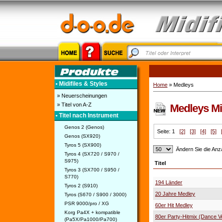
• Midifiles & Styles
Home
» Medleys
» Neuerscheinungen
» Titel von A-Z
Medleys Mid
• Titel nach Instrument
Genos 2 (Genos)
Seite: 1
[2]
[3]
[4]
[5]
Genos (SX920)
Tyros 5 (SX900)
Ändern Sie die Anza
Tyros 4 (SX720 / S970 /
S975)
Titel
Tyros 3 (SX700 / S950 /
S770)
194 Länder
Tyros 2 (S910)
20 Jahre Medley
Tyros (S670 / S900 / 3000)
PSR 9000/pro / XG
60er Hit Medley
Korg Pa4X + kompatible
80er Party-Hitmix (Dance V
(Pa5X/Pa1000/Pa700)