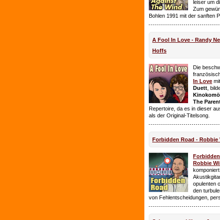
leiser um 
Zum gewüns
Bohlen 1991 mit der sanften 
A Fool In Love - Randy 
Hoffs
Die beschw
französisc
In Love
mi
Duett
, bil
Kinokomödi
The Paren
Repertoire, da es in dieser a
als der Original-Titelsong.
Forbidden Road - Robbie 
Forbidde
Robbie Wil
komponiert.
Akustikgita
opulenten 
den turbul
von Fehlentscheidungen, per