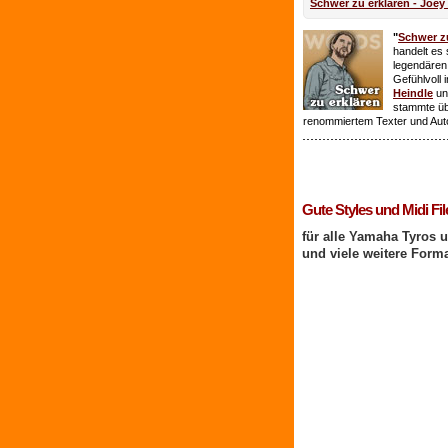
Schwer zu erklären - Joey
"
Schwer zu
handelt es 
legendären
Gefühlvoll 
Heindle
un
stammte ü
renommiertem Texter und Aut
1 Benutzer online
Gute Styles und Midi Fil
für alle Yamaha Tyros 
und viele weitere Form