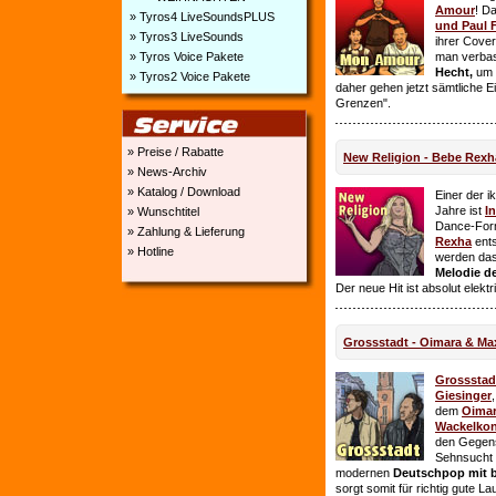
Amour
! D
» Tyros4 LiveSoundsPLUS
und Paul 
» Tyros3 LiveSounds
ihrer Cover
» Tyros Voice Pakete
man verbas
Hecht,
um E
» Tyros2 Voice Pakete
daher gehen jetzt sämtliche 
Grenzen".
» Preise / Rabatte
New Religion - Bebe Rexh
» News-Archiv
» Katalog / Download
Einer der i
Jahre ist
I
» Wunschtitel
Dance-For
» Zahlung & Lieferung
Rexha
ent
» Hotline
werden da
Melodie de
Der neue Hit ist absolut elekt
Grossstadt - Oimara & Ma
Grossstad
Giesinger
dem
Oima
Wackelkon
den Gegens
Sehnsucht n
modernen
Deutschpop mit b
sorgt somit für richtig gute La