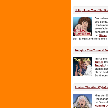
Hello, I Love You - The Do
Der treiben
des Songs,
Handumdre
so einfach 
denn das ma
der
Kinks
.
dem Erfolg stand nichts mehr
Tonight - Tina Turner & D
Im Rahmen
Turner
199
Tonight
im
stammt de
als die bei
Schöneberg
Against The Wind (Tyler) -
Mitte der 8
Rocksänge
mit Bestsel
Holding O