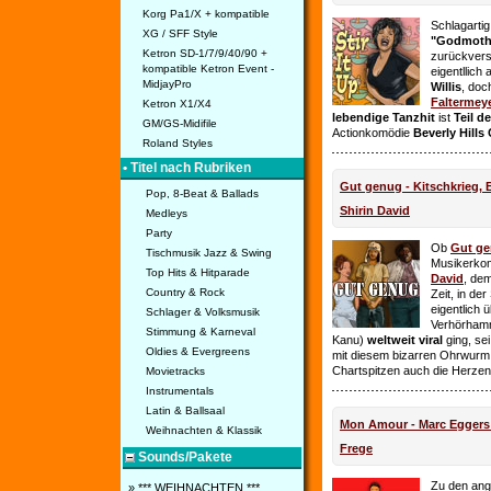
Korg Pa1/X + kompatible
Schlagarti
XG / SFF Style
"Godmothe
Ketron SD-1/7/9/40/90 +
zurückvers
kompatible Ketron Event -
eigentllich
MidjayPro
Willis
, doc
Faltermey
Ketron X1/X4
lebendige Tanzhit
ist
Teil d
GM/GS-Midifile
Actionkomödie
Beverly Hills
Roland Styles
• Titel nach Rubriken
Gut genug - Kitschkrieg,
Pop, 8-Beat & Ballads
Shirin David
Medleys
Party
Ob
Gut g
Tischmusik Jazz & Swing
Musikerko
Top Hits & Hitparade
David
, dem
Country & Rock
Zeit, in de
eigentlich 
Schlager & Volksmusik
Verhörhamm
Stimmung & Karneval
Kanu)
weltweit viral
ging, sei
Oldies & Evergreens
mit diesem bizarren Ohrwurm 
Chartspitzen auch die Herze
Movietracks
Instrumentals
Latin & Ballsaal
Mon Amour - Marc Eggers -
Weihnachten & Klassik
Frege
Sounds/Pakete
Zu den ange
» *** WEIHNACHTEN ***