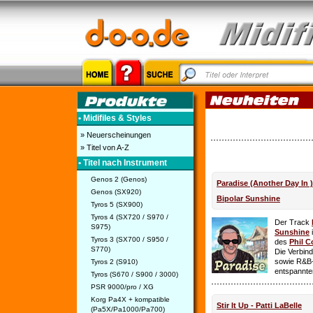
• Midifiles & Styles
» Neuerscheinungen
» Titel von A-Z
• Titel nach Instrument
Genos 2 (Genos)
Paradise (Another Day In 
Genos (SX920)
Bipolar Sunshine
Tyros 5 (SX900)
Tyros 4 (SX720 / S970 /
Der Track
S975)
Sunshine
i
Tyros 3 (SX700 / S950 /
des
Phil C
S770)
Die Verbin
sowie R&B-
Tyros 2 (S910)
entspannte
Tyros (S670 / S900 / 3000)
PSR 9000/pro / XG
Korg Pa4X + kompatible
Stir It Up - Patti LaBelle
(Pa5X/Pa1000/Pa700)