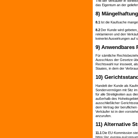
Tritt der Verkäufer in Vorle
das Eigentum an der geliefe
8) Mängelhaftung
8.1
Ist die Kaufsache mangelh
8.2
Der Kunde wird gebeten, 
reklamieren und den Verkäuf
keinerlei Auswirkungen auf 
9) Anwendbares 
Für sämtliche Rechtsbeziehu
Ausschluss der Gesetze über
Rechtswahl nur insoweit, a
Staates, in dem der Verbrau
10) Gerichtsstan
Handelt der Kunde als Kaufma
Sondervermögen mit Sitz im 
für alle Streitigkeiten aus 
außerhalb des Hoheitsgebiet
ausschließlicher Gerichtssta
dem Vertrag der berufliche
Verkäufer ist in den vorsteh
anzurufen.
11) Alternative S
11.1
Die EU-Kommission stellt
https://ec.europa.eu/consu