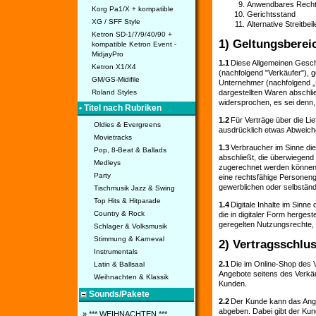
Anwendbares Rech
Korg Pa1/X + kompatible
Gerichtsstand
XG / SFF Style
Alternative Streitbei
Ketron SD-1/7/9/40/90 +
1) Geltungsberei
kompatible Ketron Event -
MidjayPro
1.1
Diese Allgemeinen Gesch
Ketron X1/X4
(nachfolgend "Verkäufer"), g
GM/GS-Midifile
Unternehmer (nachfolgend „K
Roland Styles
dargestellten Waren abschli
widersprochen, es sei denn,
• Titel nach Rubriken
1.2
Für Verträge über die Lie
Oldies & Evergreens
ausdrücklich etwas Abweiche
Movietracks
1.3
Verbraucher im Sinne die
Pop, 8-Beat & Ballads
abschließt, die überwiegend 
Medleys
zugerechnet werden können. 
Party
eine rechtsfähige Personeng
gewerblichen oder selbständi
Tischmusik Jazz & Swing
Top Hits & Hitparade
1.4
Digitale Inhalte im Sinne
Country & Rock
die in digitaler Form herge
geregelten Nutzungsrechte, b
Schlager & Volksmusik
Stimmung & Karneval
2) Vertragsschlu
Instrumentals
2.1
Die im Online-Shop des V
Latin & Ballsaal
Angebote seitens des Verkäu
Weihnachten & Klassik
Kunden.
Sounds/Pakete
2.2
Der Kunde kann das Angeb
abgeben. Dabei gibt der Kun
» *** WEIHNACHTEN ***