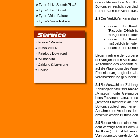
den elektronischen Bestellp
» Tyros4 LiveSoundsPLUS
Buttons ein rechtlich verbi
» Tyros3 LiveSounds
Ferner kann der Kunde das 
» Tyros Voice Pakete
2.3
Der Verkäufer kann das 
» Tyros2 Voice Pakete
indem er dem Kunden
(Fax oder E-Mail) ü
maßgeblich ist, oder
indem er dem Kunden
» Preise / Rabatte
maßgeblich ist, oder
indem er den Kunden
» News-Archiv
» Katalog / Download
Liegen mehrere der vorgenan
» Wunschtitel
der vorgenannten Alternative
Absendung des Angebots dur
» Zahlung & Lieferung
auf die Absendung des Angeb
» Hotline
Frist nicht an, so gilt dies
Willenserklärung gebunden i
2.4
Bei Auswahl der Zahlung
Zahlungsdienstleister Amaz
„Amazon“), unter Geltung d
https://payments.amazon.de
„Amazon Payments“ als Zahlu
Buttons zugleich auch einen 
Annahme des Angebots des K
abschließenden Buttons den
2.5
Bei der Abgabe eines Ang
dem Vertragsschluss vom Ve
Textform (z. B. E-Mail, Fax
Vertragstextes durch den Ver