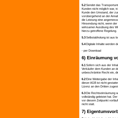
5.2
Sendet das Transportunt
Kunden nicht möglich war, tr
Kunde den Umstand, der zur 
vorübergehend an der Annah
die Leistung eine angemessen
Hinsendung nicht, wenn der 
wirksamer Ausübung des Wid
hierzu getroffene Regelung.
5.3
Selbstabholung ist aus l
5.4
Digitale Inhalte werden d
- per Download
6) Einräumung vo
6.1
Sofern sich aus der Inha
Verkäufer dem Kunden an den 
unbeschränkte Recht ein, di
6.2
Eine Weitergabe der Inha
dieser AGB ist nicht gestatt
Lizenz an den Dritten zuges
6.3
Die Rechtseinräumung wi
vollständig geleistet hat. 
vor diesem Zeitpunkt vorläuf
nicht statt.
7) Eigentumsvorb