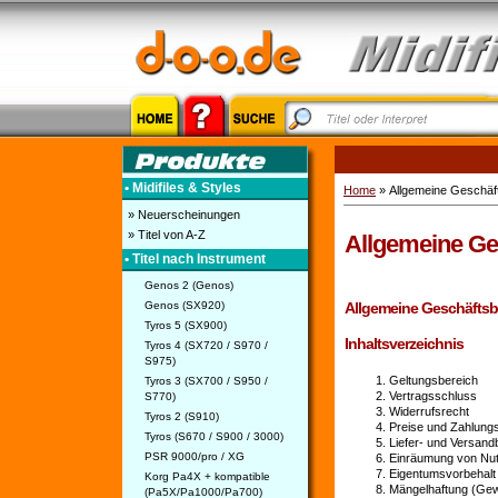
• Midifiles & Styles
Home
» Allgemeine Geschäf
» Neuerscheinungen
» Titel von A-Z
Allgemeine Ge
• Titel nach Instrument
Genos 2 (Genos)
Allgemeine Geschäfts
Genos (SX920)
Tyros 5 (SX900)
Inhaltsverzeichnis
Tyros 4 (SX720 / S970 /
S975)
Geltungsbereich
Tyros 3 (SX700 / S950 /
Vertragsschluss
S770)
Widerrufsrecht
Tyros 2 (S910)
Preise und Zahlung
Tyros (S670 / S900 / 3000)
Liefer- und Versan
PSR 9000/pro / XG
Einräumung von Nutz
Eigentumsvorbehalt
Korg Pa4X + kompatible
Mängelhaftung (Gew
(Pa5X/Pa1000/Pa700)