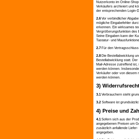
Nutzerkonto im Online-Shop 
Verkäufers archiviert und 
der entsprechenden Login-D
2.6
Vor verbindlicher Abgabe
mögliche Eingabefehler durc
erkennen. Ein wirksames te
Vergrößerungsfunktion des Br
Seine Eingaben kann der Ku
Tastatur- und Mausfunktionen
2.7
Für den Vertragsschluss 
2.8
Die Bestellabwicklung un
Bestellabwicklung statt. De
Mail-Adresse zutreffend ist
werden können. Insbesondere
Verkäufer oder von diesem mi
werden können.
3) Widerrufsrech
3.1
Verbrauchern steht grund
3.2
Software ist grundsätzl
4) Preise und Z
4.1
Sofern sich aus der Prod
angegebenen Preisen um Ges
zusätzlich anfallende Liefe
angegeben.