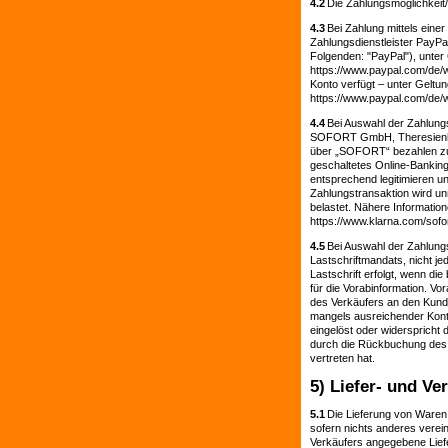
4.2
Die Zahlungsmöglichkeit/
4.3
Bei Zahlung mittels eine
Zahlungsdienstleister PayPal
Folgenden: "PayPal"), unte
https://www.paypal.com/de/w
Konto verfügt – unter Geltu
https://www.paypal.com/de/
4.4
Bei Auswahl der Zahlungs
SOFORT GmbH, Theresienhö
über „SOFORT“ bezahlen zu 
geschaltetes Online-Bankin
entsprechend legitimieren 
Zahlungstransaktion wird u
belastet. Nähere Informatio
https://www.klarna.com/sofor
4.5
Bei Auswahl der Zahlungs
Lastschriftmandats, nicht jed
Lastschrift erfolgt, wenn die
für die Vorabinformation. Vor
des Verkäufers an den Kunden
mangels ausreichender Kont
eingelöst oder widerspricht 
durch die Rückbuchung des j
vertreten hat.
5) Liefer- und V
5.1
Die Lieferung von Waren
sofern nichts anderes verein
Verkäufers angegebene Liefe