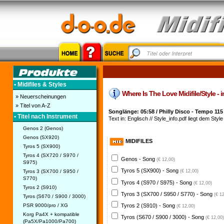
• Midifiles & Styles
Where Is The Love Midifile/Style - i
» Neuerscheinungen
» Titel von A-Z
Songlänge: 05:58 / Philly Disco - Tempo 115
• Titel nach Instrument
Text in: Englisch // Style_info.pdf liegt dem Style
Genos 2 (Genos)
Genos (SX920)
MIDIFILES
Tyros 5 (SX900)
Tyros 4 (SX720 / S970 /
Genos - Song
(€ 12,00)
S975)
Tyros 5 (SX900) - Song
Tyros 3 (SX700 / S950 /
(€ 12,00)
S770)
Tyros 4 (S970 / S975) - Song
(€ 12,00)
Tyros 2 (S910)
Tyros 3 (SX700 / S950 / S770) - Song
(€ 1
Tyros (S670 / S900 / 3000)
PSR 9000/pro / XG
Tyros 2 (S910) - Song
(€ 12,00)
Korg Pa4X + kompatible
Tyros (S670 / S900 / 3000) - Song
(€ 12,00)
(Pa5X/Pa1000/Pa700)