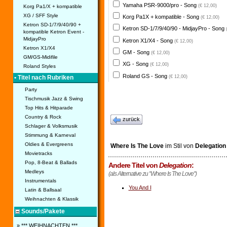
Yamaha PSR-9000/pro - Song
(€ 12,00)
Korg Pa1/X + kompatible
XG / SFF Style
Korg Pa1X + kompatible - Song
(€ 12,00)
Ketron SD-1/7/9/40/90 +
Ketron SD-1/7/9/40/90 - MidjayPro - Song
kompatible Ketron Event -
MidjayPro
Ketron X1/X4 - Song
(€ 12,00)
Ketron X1/X4
GM - Song
(€ 12,00)
GM/GS-Midifile
XG - Song
(€ 12,00)
Roland Styles
Roland GS - Song
(€ 12,00)
• Titel nach Rubriken
Party
Tischmusik Jazz & Swing
Top Hits & Hitparade
Country & Rock
zurück
Schlager & Volksmusik
Stimmung & Karneval
Oldies & Evergreens
Where Is The Love
im Stil von
Delegation
Movietracks
Pop, 8-Beat & Ballads
Andere Titel von
Delegation
:
Medleys
(als Alternative zu "Where Is The Love")
Instrumentals
You And I
Latin & Ballsaal
Weihnachten & Klassik
Sounds/Pakete
» *** WEIHNACHTEN ***