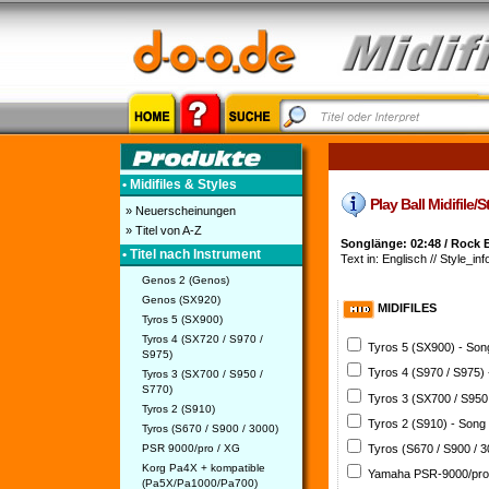
• Midifiles & Styles
Play Ball Midifile/S
» Neuerscheinungen
» Titel von A-Z
Songlänge: 02:48 / Rock 
• Titel nach Instrument
Text in: Englisch // Style_inf
Genos 2 (Genos)
Genos (SX920)
MIDIFILES
Tyros 5 (SX900)
Tyros 4 (SX720 / S970 /
Tyros 5 (SX900) - So
S975)
Tyros 4 (S970 / S975)
Tyros 3 (SX700 / S950 /
S770)
Tyros 3 (SX700 / S950
Tyros 2 (S910)
Tyros 2 (S910) - Song
Tyros (S670 / S900 / 3000)
PSR 9000/pro / XG
Tyros (S670 / S900 / 
Korg Pa4X + kompatible
Yamaha PSR-9000/pro
(Pa5X/Pa1000/Pa700)