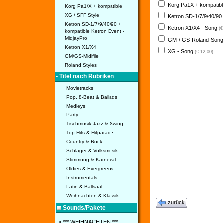
Korg Pa1X + kompatib
Korg Pa1/X + kompatible
XG / SFF Style
Ketron SD-1/7/9/40/90
Ketron SD-1/7/9/40/90 +
Ketron X1/X4 - Song
(€
kompatible Ketron Event -
MidjayPro
GM-/ GS-Roland-Son
Ketron X1/X4
XG - Song
(€ 12,00)
GM/GS-Midifile
Roland Styles
• Titel nach Rubriken
Movietracks
Pop, 8-Beat & Ballads
Medleys
Party
Tischmusik Jazz & Swing
Top Hits & Hitparade
Country & Rock
Schlager & Volksmusik
Stimmung & Karneval
Oldies & Evergreens
Instrumentals
Latin & Ballsaal
Weihnachten & Klassik
zurück
Sounds/Pakete
» *** WEIHNACHTEN ***