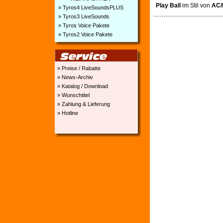
Play Ball
im Stil von
AC
» Tyros4 LiveSoundsPLUS
» Tyros3 LiveSounds
» Tyros Voice Pakete
» Tyros2 Voice Pakete
» Preise / Rabatte
» News-Archiv
» Katalog / Download
» Wunschtitel
» Zahlung & Lieferung
» Hotline