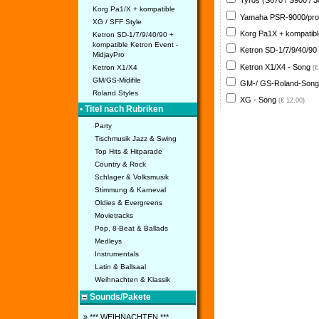
Tyros (S670 / S900 / 
Korg Pa1/X + kompatible
Yamaha PSR-9000/pro
XG / SFF Style
Korg Pa1X + kompatib
Ketron SD-1/7/9/40/90 +
kompatible Ketron Event -
Ketron SD-1/7/9/40/90
MidjayPro
Ketron X1/X4 - Song
Ketron X1/X4
(€
GM/GS-Midifile
GM-/ GS-Roland-Son
Roland Styles
XG - Song
(€ 12,00)
• Titel nach Rubriken
Party
Tischmusik Jazz & Swing
Top Hits & Hitparade
Country & Rock
Schlager & Volksmusik
Stimmung & Karneval
Oldies & Evergreens
Movietracks
Pop, 8-Beat & Ballads
Medleys
Instrumentals
Latin & Ballsaal
Weihnachten & Klassik
Sounds/Pakete
» *** WEIHNACHTEN ***