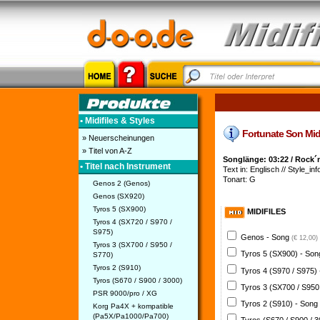
• Midifiles & Styles
Fortunate Son Midif
» Neuerscheinungen
» Titel von A-Z
Songlänge: 03:22 / Rock´
• Titel nach Instrument
Text in: Englisch // Style_inf
Tonart: G
Genos 2 (Genos)
Genos (SX920)
Tyros 5 (SX900)
MIDIFILES
Tyros 4 (SX720 / S970 /
S975)
Genos - Song
(€ 12,00)
Tyros 3 (SX700 / S950 /
Tyros 5 (SX900) - So
S770)
Tyros 2 (S910)
Tyros 4 (S970 / S975)
Tyros (S670 / S900 / 3000)
Tyros 3 (SX700 / S950
PSR 9000/pro / XG
Tyros 2 (S910) - Song
Korg Pa4X + kompatible
(Pa5X/Pa1000/Pa700)