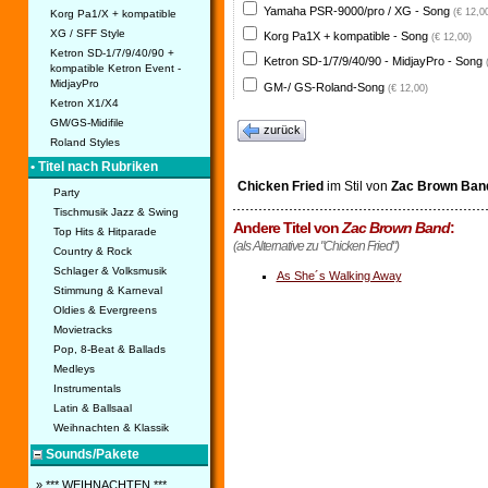
Yamaha PSR-9000/pro / XG - Song
(€ 12,0
Korg Pa1/X + kompatible
XG / SFF Style
Korg Pa1X + kompatible - Song
(€ 12,00)
Ketron SD-1/7/9/40/90 +
Ketron SD-1/7/9/40/90 - MidjayPro - Song
kompatible Ketron Event -
MidjayPro
GM-/ GS-Roland-Song
(€ 12,00)
Ketron X1/X4
GM/GS-Midifile
zurück
Roland Styles
• Titel nach Rubriken
Chicken Fried
im Stil von
Zac Brown Ban
Party
Tischmusik Jazz & Swing
Andere Titel von
Zac Brown Band
:
Top Hits & Hitparade
(als Alternative zu "Chicken Fried")
Country & Rock
Schlager & Volksmusik
As She´s Walking Away
Stimmung & Karneval
Oldies & Evergreens
Movietracks
Pop, 8-Beat & Ballads
Medleys
Instrumentals
Latin & Ballsaal
Weihnachten & Klassik
Sounds/Pakete
» *** WEIHNACHTEN ***