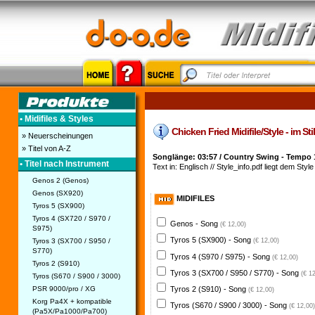
• Midifiles & Styles
Chicken Fried Midifile/Style - im S
» Neuerscheinungen
» Titel von A-Z
Songlänge: 03:57 / Country Swing - Tempo 
• Titel nach Instrument
Text in: Englisch // Style_info.pdf liegt dem Style
Genos 2 (Genos)
Genos (SX920)
MIDIFILES
Tyros 5 (SX900)
Tyros 4 (SX720 / S970 /
Genos - Song
(€ 12,00)
S975)
Tyros 5 (SX900) - Song
Tyros 3 (SX700 / S950 /
(€ 12,00)
S770)
Tyros 4 (S970 / S975) - Song
(€ 12,00)
Tyros 2 (S910)
Tyros 3 (SX700 / S950 / S770) - Song
(€ 1
Tyros (S670 / S900 / 3000)
PSR 9000/pro / XG
Tyros 2 (S910) - Song
(€ 12,00)
Korg Pa4X + kompatible
Tyros (S670 / S900 / 3000) - Song
(€ 12,00)
(Pa5X/Pa1000/Pa700)