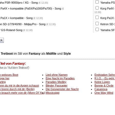
ha PSR-9000/pro / XG - Song
Yamaha PSR
(€ 12,00)
 Pa4X + kompatible (Pa5X/Pa1000/Pa700) - Song
Korg Pa4X 
(€
12,00)
 Pa1X + kompatible - Song
Korg Pa1X +
(€ 12,00)
on SD-1/7/9/40/90 - MidjayPro - Song
Ketron SD-1
(€ 12,00)
 GS-Roland-Song
Yamaha SFF
(€ 12,00)
ck
 Tretboot
im Stil von
Fantasy
als
Midifile
und
Style
itel von
Fantasy
:
tive zu "Auf dem Tretboot")
n weisses Boot
Lied ohne Namen
Endstation Sehn
nge her
Eine Nacht im Paradies
R.I.O. - Es geht
rling
Paradies Medley
Keine Lügen
nn du mir in die Augen schaust
Blinder Passagier
Bonnie & Clyde
h brenn durch mit dir (Berlin)
Die Gespenster der Nacht
Casanova
h brauch mehr von dir (More Of You)
Mississippi
One Way Wind