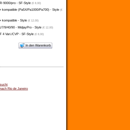
-9000/pro - SF-Style
(€ 8,00)
+ kompatible (Pa5X/Pa1000/Pa700) - Style
(€
 kompatible - Style
(€ 12,00)
/7/9/40/90 - MidjayPro - Style
(€ 12,00)
 4 Vari./CVP - SF-Style
(€ 8,00)
In den Warenkorb
sucht
 nach Rio de Janeiro