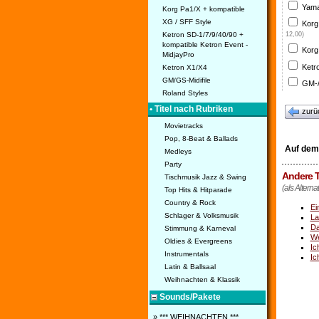
Yama
Korg Pa1/X + kompatible
XG / SFF Style
Korg
Ketron SD-1/7/9/40/90 +
12,00)
kompatible Ketron Event -
Korg
MidjayPro
Ketr
Ketron X1/X4
GM/GS-Midifile
GM-/
Roland Styles
• Titel nach Rubriken
zurü
Movietracks
Pop, 8-Beat & Ballads
Auf dem
Medleys
Party
Andere T
Tischmusik Jazz & Swing
(als Alterna
Top Hits & Hitparade
Country & Rock
Ei
Schlager & Volksmusik
La
Da
Stimmung & Karneval
We
Oldies & Evergreens
Ic
Instrumentals
Ic
Latin & Ballsaal
Weihnachten & Klassik
Sounds/Pakete
» *** WEIHNACHTEN ***