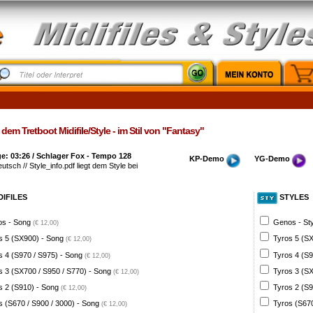
dem Tretboot Midifile/Style - im Stil von "Fantasy"
e: 03:26 / Schlager Fox - Tempo 128
KP-Demo
YG-Demo
eutsch // Style_info.pdf liegt dem Style bei
DIFILES
STYLES
s - Song
Genos - St
(€ 12,00)
s 5 (SX900) - Song
Tyros 5 (SX
(€ 12,00)
s 4 (S970 / S975) - Song
Tyros 4 (S9
(€ 12,00)
s 3 (SX700 / S950 / S770) - Song
Tyros 3 (SX
(€ 12,00)
s 2 (S910) - Song
Tyros 2 (S9
(€ 12,00)
s (S670 / S900 / 3000) - Song
Tyros (S670
(€ 12,00)