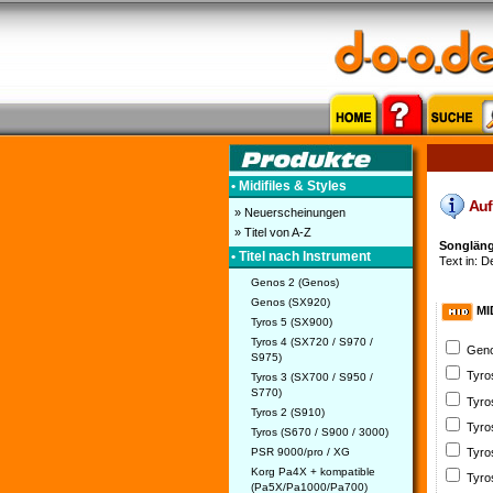
• Midifiles & Styles
Auf 
» Neuerscheinungen
» Titel von A-Z
Songläng
• Titel nach Instrument
Text in: D
Genos 2 (Genos)
Genos (SX920)
MI
Tyros 5 (SX900)
Tyros 4 (SX720 / S970 /
Geno
S975)
Tyro
Tyros 3 (SX700 / S950 /
S770)
Tyro
Tyros 2 (S910)
Tyro
Tyros (S670 / S900 / 3000)
PSR 9000/pro / XG
Tyro
Korg Pa4X + kompatible
Tyro
(Pa5X/Pa1000/Pa700)