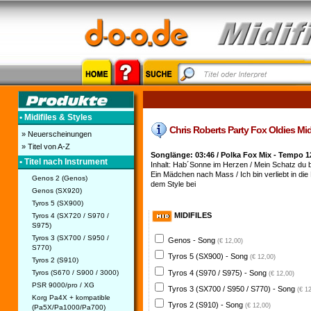
• Midifiles & Styles
Chris Roberts Party Fox Oldies Midif
» Neuerscheinungen
» Titel von A-Z
Songlänge: 03:46 / Polka Fox Mix - Tempo 1
• Titel nach Instrument
Inhalt: Hab´Sonne im Herzen / Mein Schatz du b
Ein Mädchen nach Mass / Ich bin verliebt in die Li
Genos 2 (Genos)
dem Style bei
Genos (SX920)
Tyros 5 (SX900)
MIDIFILES
Tyros 4 (SX720 / S970 /
S975)
Tyros 3 (SX700 / S950 /
Genos - Song
(€ 12,00)
S770)
Tyros 5 (SX900) - Song
(€ 12,00)
Tyros 2 (S910)
Tyros 4 (S970 / S975) - Song
Tyros (S670 / S900 / 3000)
(€ 12,00)
PSR 9000/pro / XG
Tyros 3 (SX700 / S950 / S770) - Song
(€ 1
Korg Pa4X + kompatible
Tyros 2 (S910) - Song
(€ 12,00)
(Pa5X/Pa1000/Pa700)