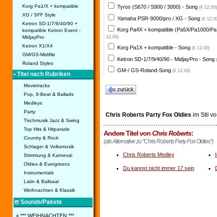
Korg Pa1/X + kompatible
Tyros (S670 / S900 / 3000) - Song
(€ 12,00)
XG / SFF Style
Yamaha PSR-9000/pro / XG - Song
(€ 12,0
Ketron SD-1/7/9/40/90 +
Korg Pa4X + kompatible (Pa5X/Pa1000/Pa
kompatible Ketron Event -
MidjayPro
12,00)
Ketron X1/X4
Korg Pa1X + kompatible - Song
(€ 12,00)
GM/GS-Midifile
Ketron SD-1/7/9/40/90 - MidjayPro - Song
Roland Styles
GM-/ GS-Roland-Song
(€ 12,00)
• Titel nach Rubriken
Movietracks
zurück
Pop, 8-Beat & Ballads
Medleys
Party
Chris Roberts Party Fox Oldies
im Stil v
Tischmusik Jazz & Swing
Top Hits & Hitparade
Andere Titel von
Chris Roberts
:
Country & Rock
(als Alternative zu "Chris Roberts Party Fox Oldies")
Schlager & Volksmusik
Chris Roberts Medley
Stimmung & Karneval
Oldies & Evergreens
Du kannst nicht immer 17 sein
Instrumentals
Latin & Ballsaal
Weihnachten & Klassik
Sounds/Pakete
» *** WEIHNACHTEN ***