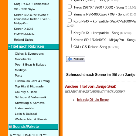
Tyros 2 (S910) - Song
(€ 12,00)
Korg Pa1/X + kompatible
Tyros (S670 / S900 / 3000) - Song
(€ 12,00)
XG / SFF Style
Yamaha PSR-9000/pro / XG - Song
Ketron SD-1/7/9/40/90 +
(€ 12,0
kompatible Ketron Event -
Korg Pa4X + kompatible (Pa5X/Pa1000/Pa
MidjayPro
12,00)
Ketron X1/X4
Korg Pa1X + kompatible - Song
(€ 12,00)
GM/GS-Midifile
Ketron SD-1/7/9/40/90 - MidjayPro - Song
Roland Styles
• Titel nach Rubriken
GM-/ GS-Roland-Song
(€ 12,00)
Oldies & Evergreens
zurück
Movietracks
Pop, 8-Beat & Ballads
Medleys
Sehnsucht nach Sonne
im Stil von
Jantje
Party
Tischmusik Jazz & Swing
Andere Titel von
Jantje Smit
:
Top Hits & Hitparade
(als Alternative zu "Sehnsucht nach Sonne")
Country & Rock
Schlager & Volksmusik
Ich zeig Dir die Berge
Stimmung & Karneval
Instrumentals
Latin & Ballsaal
Weihnachten & Klassik
Sounds/Pakete
» *** WEIHNACHTEN ***