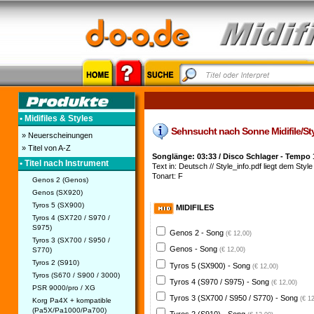
• Midifiles & Styles
Sehnsucht nach Sonne Midifile/Style
» Neuerscheinungen
» Titel von A-Z
Songlänge: 03:33 / Disco Schlager - Tempo 
• Titel nach Instrument
Text in: Deutsch // Style_info.pdf liegt dem Style 
Tonart: F
Genos 2 (Genos)
Genos (SX920)
Tyros 5 (SX900)
MIDIFILES
Tyros 4 (SX720 / S970 /
S975)
Genos 2 - Song
(€ 12,00)
Tyros 3 (SX700 / S950 /
Genos - Song
S770)
(€ 12,00)
Tyros 2 (S910)
Tyros 5 (SX900) - Song
(€ 12,00)
Tyros (S670 / S900 / 3000)
Tyros 4 (S970 / S975) - Song
(€ 12,00)
PSR 9000/pro / XG
Tyros 3 (SX700 / S950 / S770) - Song
(€ 1
Korg Pa4X + kompatible
(Pa5X/Pa1000/Pa700)